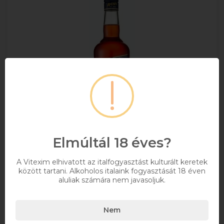
Elmúltál 18 éves?
A Vitexim elhivatott az italfogyasztást kulturált keretek
Aperol 1l DRS
között tartani. Alkoholos italaink fogyasztását 18 éven
aluliak számára nem javasoljuk.
+ DRS DÍJ/ÜVEG
Nem
1
11%