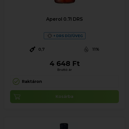
Aperol 0.7l DRS
+ DRS DÍJ/ÜVEG
0,7
11%
4 648 Ft
Bruttó ár
Raktáron
Kosárba