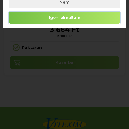
Nem
MAXIMUM 12 ÜVEG/RENDELÉS! ***DRS DÍJ/ÜVEG
0,75
11%
Igen, elmúltam
3 664 Ft
Bruttó ár
Raktáron
Kosárba