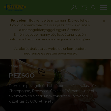
M
×
Figyelem!
Egy rendelés maximum 12 üveg lehet!
Egy küldemény maximális súlya bruttó 20 kg, mely
a csomagolóanyaggal együtt értendő.
Ennél nagyobb mennyiség leadásánál egyéni
kalkulációt adunk a rendelés nagyságától függően.
Az akciós árak csak a weboldalunkon leadott
megrendelés esetén érvényesek!
Kezdőlap
PEZSGŐ
Prémium pezsgők és habzóborok széles választéka:
Champagne, Prosecco, Cava és Crémant. Ünnepi
alkalmakra és ajándéknak tökéletes. Ingyenes
kiszállítás 35 000 Ft felett.