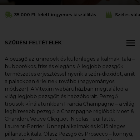
35 000 Ft felett ingyenes kiszállítás
Széles vál
SZŰRÉSI FELTÉTELEK
A pezsgő az ünnepek és különleges alkalmak itala –
bubborékos, friss és elegáns. A legjobb pezsgők
természetes erjesztéssel nyerik a szén-dioxidot, amit
a palackban érlelnek tovább (hagyományos
módszer). A Vitexim webáruházban megtalálod a
világ legjobb pezsgőit és habzóborait. Pezsgő
típusok kínálatunkban Francia Champagne – a világ
leghíresebb pezsgői a Champagne régióból: Moët &
Chandon, Veuve Clicquot, Nicolas Feuillatte,
Laurent-Perrier. Ünnepi alkalmak és különleges
pillanatok itala. Olasz Pezsgő és Prosecco – könnyű,