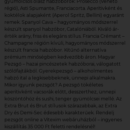
gyümölcsös olasz habzóborok: Prosecco (Veneto
régió), Asti Spumante, Franciacorta. Aperitivként és
koktélok alapjaként (Aperol Spritz, Bellini) egyaránt
remek. Spanyol Cava – hagyományos módszerrel
készült spanyol habzóbor, Catalóniából. Kiváló ár-
érték arány, friss és elegáns stílus. Francia Crémant –
Champagne régión kívüli, hagyományos módszerrel
készült francia habzóbor. Kitűnő alternatíva
prémium minőségben kedvezőbb áron. Magyar
Pezsgő – hazai pincészetek habzóborai, válogatott
szőlőfajtákból. Gyerekpezsgő – alkoholmentes
habzó ital a legkisebbeknek, ünnepi alkalmakra.
Mikor igyunk pezsgőt? A pezsgő tökéletes
aperitivként vacsorák előtt, desszerthez, ünnepi
köszöntőhöz és sushi, tenger gyümölcsei mellé. Az
Extra Brut és Brut stílusok szárazabbak, az Extra
Dry és Demi-Sec édesebb karakterűek. Rendelj
pezsgőt online a Vitexim webáruházból – ingyenes
kiszállítás 35 000 Ft feletti rendelésnél!