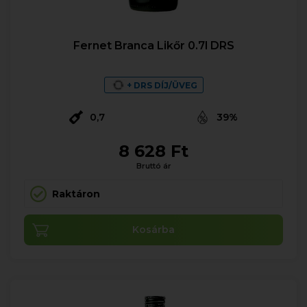
Fernet Branca Likőr 0.7l DRS
+ DRS DÍJ/ÜVEG
0,7
39%
8 628 Ft
Bruttó ár
Raktáron
Kosárba