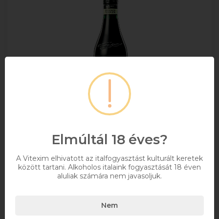
Elmúltál 18 éves?
A Vitexim elhivatott az italfogyasztást kulturált keretek
Fernet Menta Likőr 0.7l DRS
között tartani. Alkoholos italaink fogyasztását 18 éven
aluliak számára nem javasoljuk.
+ DRS DÍJ/ÜVEG
Nem
0,7
28%