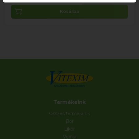
Kosárba
Termékeink
Összes termékünk
Bor
Likőr
Vodka