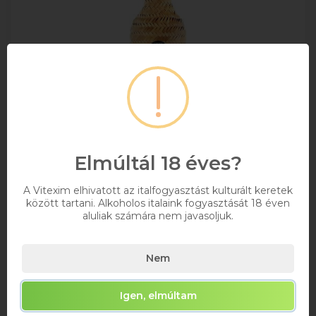
Elmúltál 18 éves?
A Vitexim elhivatott az italfogyasztást kulturált keretek
Ypioca Reserva Castanheria Cachaca /Prata/
között tartani. Alkoholos italaink fogyasztását 18 éven
1l
aluliak számára nem javasoljuk.
1
38%
10 306 Ft
Nem
Bruttó ár
Igen, elmúltam
Raktáron