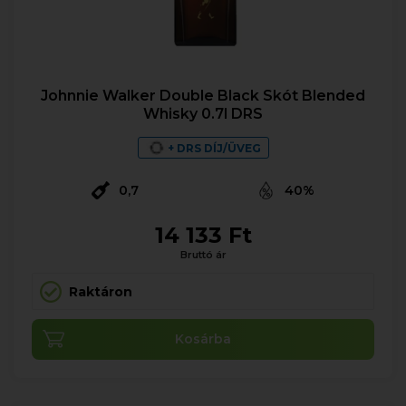
Johnnie Walker Double Black Skót Blended
Whisky 0.7l DRS
+ DRS DÍJ/ÜVEG
0,7
40%
14 133 Ft
Bruttó ár
Raktáron
Kosárba