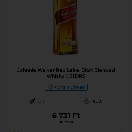
Johnnie Walker Red Label Skót Blended
Whisky 0.7l DRS
+ DRS DÍJ/ÜVEG
0,7
40%
6 731 Ft
Bruttó ár