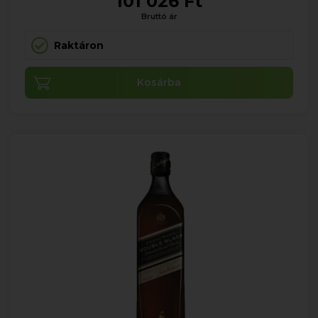
101 026 Ft
Bruttó ár
Raktáron
Kosárba