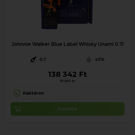
Johnnie Walker Blue Label Whisky Unami 0.7l
0,7
43%
138 342 Ft
Bruttó ár
Raktáron
Kosárba