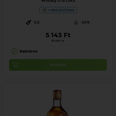
Whisky 0.5l DRS
+ DRS DÍJ/ÜVEG
0,5
40%
5 143 Ft
Bruttó ár
Raktáron
Kosárba