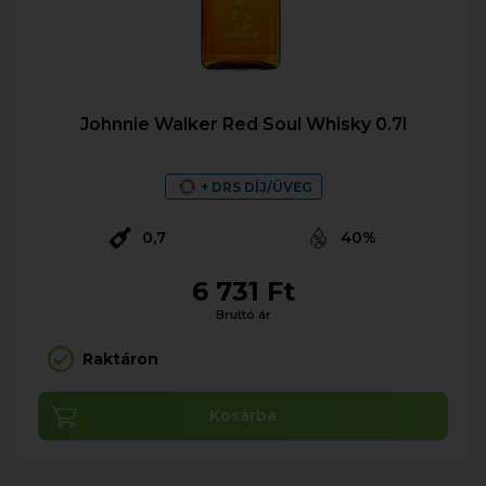
Johnnie Walker Red Soul Whisky 0.7l
+ DRS DÍJ/ÜVEG
0,7
40%
6 731 Ft
Bruttó ár
Raktáron
Kosárba