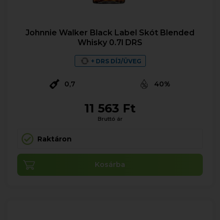
Johnnie Walker Black Label Skót Blended
Whisky 0.7l DRS
+ DRS DÍJ/ÜVEG
0,7
40%
11 563 Ft
Bruttó ár
Raktáron
Kosárba