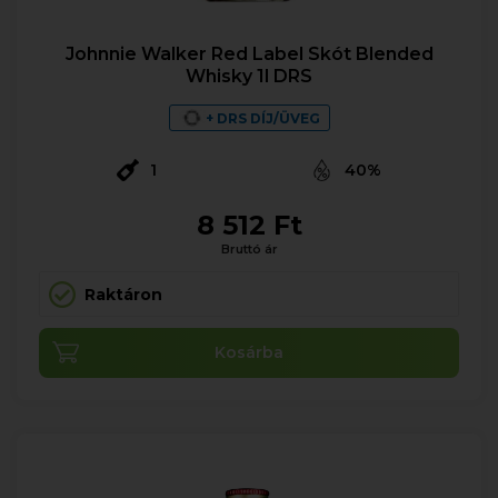
Johnnie Walker Red Label Skót Blended
Whisky 1l DRS
+ DRS DÍJ/ÜVEG
1
40%
8 512 Ft
Bruttó ár
Raktáron
Kosárba