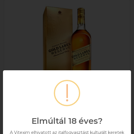
Johnnie Walker Gold Label Skót Blended
Whisky 0.7l DRS
Elmúltál 18 éves?
+ DRS DÍJ/ÜVEG
A Vitexim elhivatott az italfogyasztást kulturált keretek