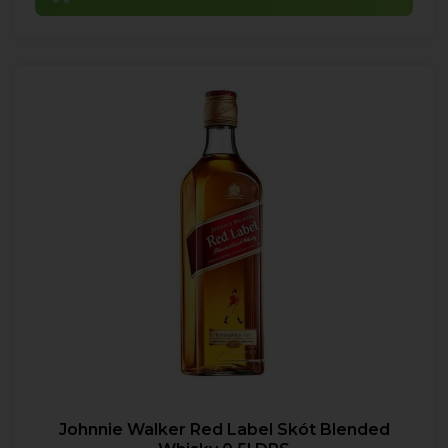
Johnnie Walker Red Label Skót Blended