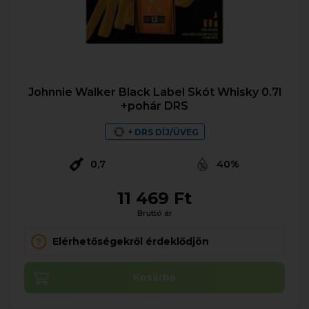
Johnnie Walker Black Label Skót Whisky 0.7l
+pohár DRS
+ DRS DÍJ/ÜVEG
0,7
40%
11 469 Ft
Bruttó ár
Elérhetőségekről érdeklődjön
Kosárba