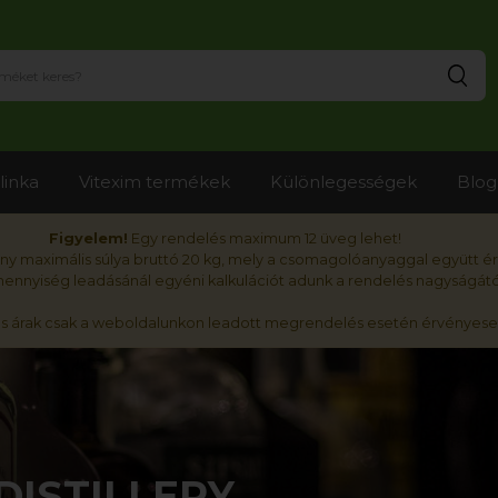
Ker
linka
Vitexim termékek
Különlegességek
Blog
Figyelem!
Egy rendelés maximum 12 üveg lehet!
y maximális súlya bruttó 20 kg, mely a csomagolóanyaggal együtt é
nnyiség leadásánál egyéni kalkulációt adunk a rendelés nagyságátó
ós árak csak a weboldalunkon leadott megrendelés esetén érvényese
ISTILLERY