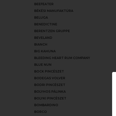
BEEFEATER
BÉKÉSI MANUFAKTÚRA
BELUGA
BENEDICTINE
BERENTZEN GRUPPE
BEVELAND
BIANCH
BIG KAHUNA
BLEEDING HEART RUM COMPANY
BLUE NUN
BOCK PINCÉSZET
BODEGAS VOLVER
BODRI PINCÉSZET
BOLYHOS PÁLINKA
BOLYKI PINCÉSZET
BOMBARDINO
BORCO