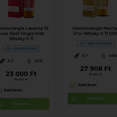
enmorangie Lasanta 15
Glenmorangie Necta
éves Skót Single Malt
D'or Whisky 0.7l DR
Whisky 0.7l
+ DRS DÍJ/ÜVEG
+ DRS DÍJ/ÜVEG
0,7
46
0,7
43%
27 908 Ft
23 000 Ft
Bruttó ár
Bruttó ár
Raktáron
Raktáron
Kosárba
Kosárba