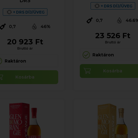
DRS
+ DRS DÍJ/ÜVEG
+ DRS DÍJ/ÜVEG
0,7
46.6
0,7
46%
23 526 Ft
20 923 Ft
Bruttó ár
Bruttó ár
Raktáron
Raktáron
Kosárba
Kosárba