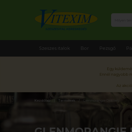
Szeszes italok
Bor
Pezsgő
Pá
Egy küldemén
Ennél nagyobb me
Az akci
Kezdőlap
Termékek
Glenmorangie Distillery
GLENMORANGIE D