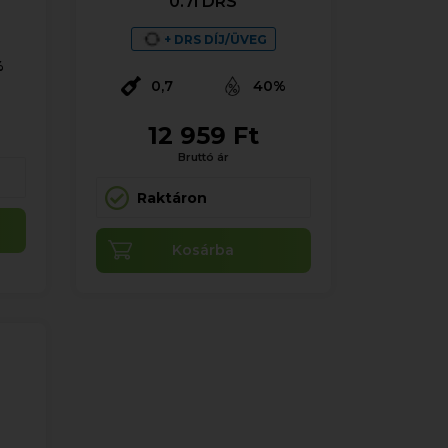
0.7l DRS
+ DRS DÍJ/ÜVEG
%
0,7
40%
12 959 Ft
Bruttó ár
Raktáron
Kosárba