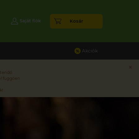
esés
Saját fiók
Kosár
Akciók
%
×
rtendő.
l függően.
k!