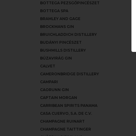
BOTTEGA PEZSGŐPINCÉSZET
BOTTEGA SPA
BRAMLEY AND GAGE
BROCKMANS GIN
BRUICHLADDICH DISTILLERY
BUDÁNYI PINCÉSZET
BUSHMILLS DISTILLERY
BÚZAVIRÁG GIN
CALVET
CAMERONBRIDGE DISTILLERY
CAMPARI
CAORUNN GIN
CAPTAIN MORGAN
CARRIBEAN SPIRITS PANAMA
CASA CUERVO, S.A. DE C.V.
CHAMPAGNE RUINART
CHAMPAGNE TAITTINGER