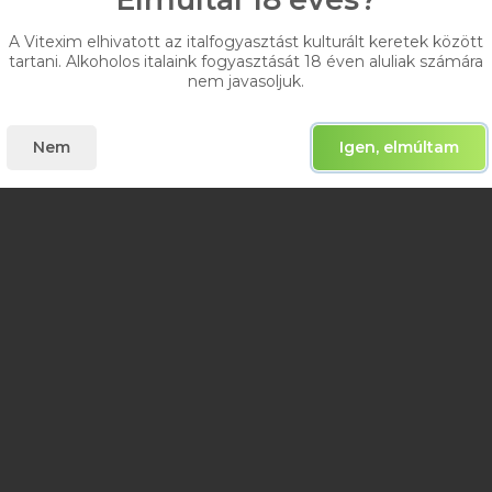
A Vitexim elhivatott az italfogyasztást kulturált keretek között
tartani. Alkoholos italaink fogyasztását 18 éven aluliak számára
nem javasoljuk.
Nem
Igen, elmúltam