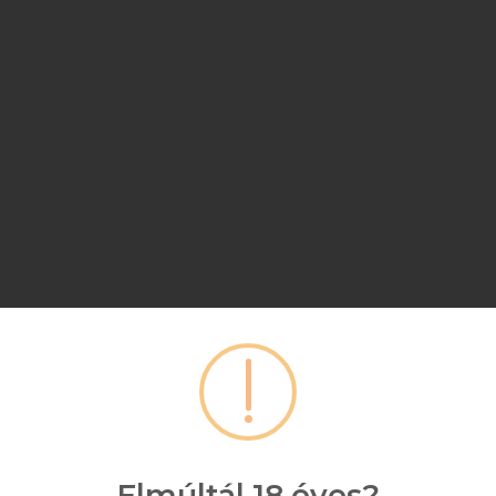
Elmúltál 18 éves?