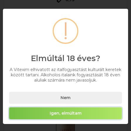
3 065 Ft
Bruttó ár
Raktáron
Kosárba
Elmúltál 18 éves?
A Vitexim elhivatott az italfogyasztást kulturált keretek
között tartani. Alkoholos italaink fogyasztását 18 éven
aluliak számára nem javasoljuk.
Nem
Igen, elmúltam