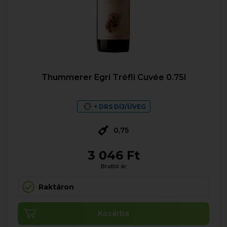
Thummerer Egri Tréfli Cuvée 0.75l
+ DRS DÍJ/ÜVEG
0,75
3 046 Ft
Bruttó ár
Raktáron
Kosárba