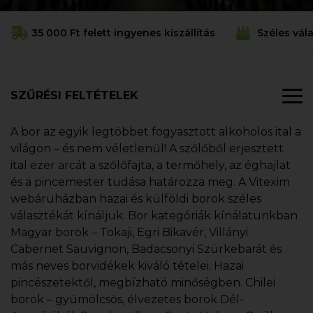
35 000 Ft felett ingyenes kiszállítás
Széles vál
SZŰRÉSI FELTÉTELEK
A bor az egyik legtöbbet fogyasztott alkoholos ital a
világon – és nem véletlenül! A szőlőből erjesztett
ital ezer arcát a szőlőfajta, a termőhely, az éghajlat
és a pincemester tudása határozza meg. A Vitexim
webáruházban hazai és külföldi borok széles
választékát kínáljuk. Bor kategóriák kínálatunkban
Magyar borok – Tokaji, Egri Bikavér, Villányi
Cabernet Sauvignon, Badacsonyi Szürkebarát és
más neves borvidékek kiváló tételei. Hazai
pincészetektől, megbízható minőségben. Chilei
borok – gyümölcsös, élvezetes borok Dél-