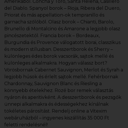
Amerikából. Concha y Toro, Santa Helena, Casillero
del Diablo. Spanyol borok – Rioja, Ribera del Duero,
Priorat és más appellation-ok tempranillo és
garnacha szőlőből. Olasz borok – Chianti, Barolo,
Brunello di Montalcino és Amarone a legjobb olasz
pincészetektől. Francia borok – Bordeaux,
Burgundia és Provence válogatott borai, classzikus
és modern stílusban. Desszertborok és Sherry –
különleges édes borok vacsorák, sajtok mellé és
különleges alkalmakra. Hogyan válassz bort?
Vörösbornak Cabernet Sauvignon, Merlot és Syrah a
legjobb húsok és érlelt sajtok mellé. Fehérbornak
Chardonnay, Sauvignon Blanc és Riesling a
könnyebb ételekhez. Rozé bor remek választás
nyáron és aperitivként. A desszertborok és pezsgők
ünnepi alkalmakra és édességekhez kínálnak
tökéletes párosítást. Rendelj online a Vitexim
webáruházból – ingyenes kiszállítás 35 000 Ft
feletti rendelésnél!