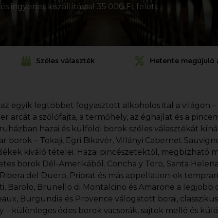
s ingyenes kiszállítással 35 000 Ft felett
Széles választék
Hetente megújuló 
 az egyik legtöbbet fogyasztott alkoholos ital a világon –
ezer arcát a szőlőfajta, a termőhely, az éghajlat és a pin
uházban hazai és külföldi borok széles választékát kín
r borok – Tokaji, Egri Bikavér, Villányi Cabernet Sauvi
dékek kiváló tételei. Hazai pincészetektől, megbízható 
etes borok Dél-Amerikából. Concha y Toro, Santa Helena, 
, Ribera del Duero, Priorat és más appellation-ok tempran
ti, Barolo, Brunello di Montalcino és Amarone a legjobb o
aux, Burgundia és Provence válogatott borai, classziku
y – különleges édes borok vacsorák, sajtok mellé és kül