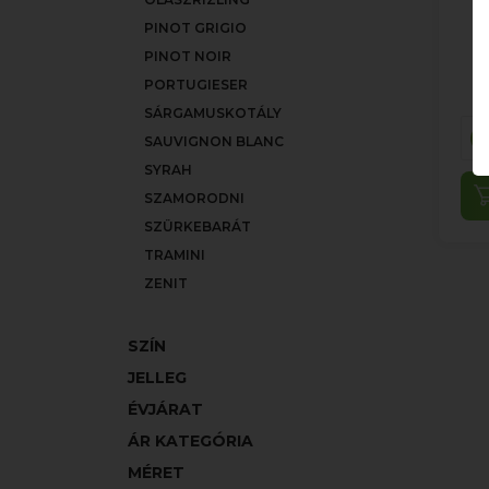
PINOT GRIGIO
PINOT NOIR
PORTUGIESER
SÁRGAMUSKOTÁLY
SAUVIGNON BLANC
SYRAH
SZAMORODNI
SZÜRKEBARÁT
TRAMINI
ZENIT
SZÍN
JELLEG
ÉVJÁRAT
ÁR KATEGÓRIA
MÉRET