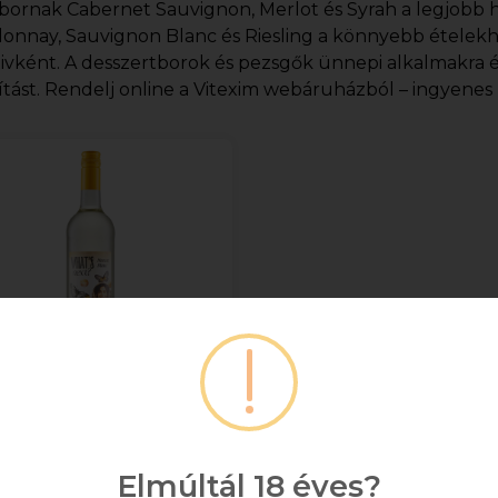
bornak Cabernet Sauvignon, Merlot és Syrah a legjobb h
onnay, Sauvignon Blanc és Riesling a könnyebb ételekh
tivként. A desszertborok és pezsgők ünnepi alkalmakra 
ítást. Rendelj online a Vitexim webáruházból – ingyenes ki
eak Easy What's Next
Grand Tokaj/ 0.75l DRS
+ DRS DÍJ/ÜVEG
Elmúltál 18 éves?