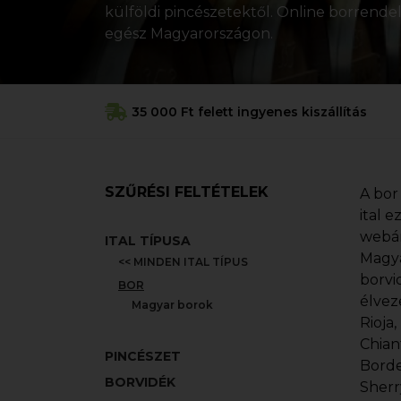
külföldi pincészetektől. Online borrendelé
egész Magyarországon.
35 000 Ft felett ingyenes kiszállítás
SZŰRÉSI FELTÉTELEK
A bor
ital 
webár
ITAL TÍPUSA
Magya
<< MINDEN ITAL TÍPUS
borvi
BOR
élvez
Magyar borok
Rioja
Chian
PINCÉSZET
Borde
BORVIDÉK
Sherr