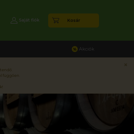
esés
Saját fiók
Kosár
Akciók
%
×
rtendő.
l függően.
k!