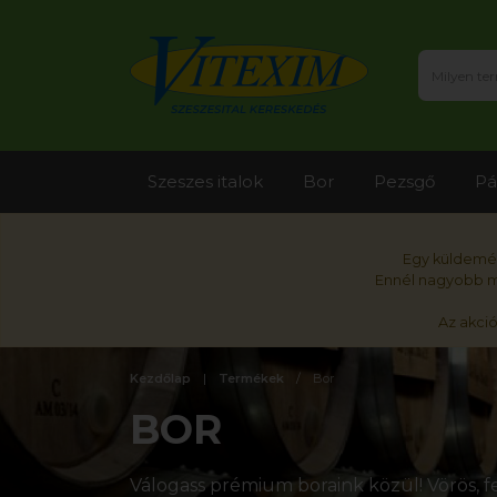
Szeszes italok
Bor
Pezsgő
Pá
Egy küldemén
Ennél nagyobb me
Az akci
Kezdőlap
Termékek
Bor
BOR
Válogass prémium boraink közül! Vörös, fe