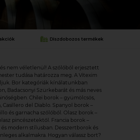
akciók
Diszdobozos termékek
 és nem véletlenül! A szőlőből erjesztett
cemester tudása határozza meg. A Vitexim
áljuk. Bor kategóriák kínálatunkban
gnon, Badacsonyi Szürkebarát és más neves
minőségben. Chilei borok – gyümölcsös,
Casillero del Diablo. Spanyol borok –
illo és garnacha szőlőből. Olasz borok –
lasz pincészetektől. Francia borok –
s és modern stílusban. Desszertborok és
önleges alkalmakra. Hogyan válassz bort?