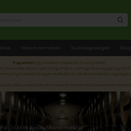
Ker
linka
Vitexim termékek
Különlegességek
Blog
Figyelem!
Egy rendelés maximum 12 üveg lehet!
y maximális súlya bruttó 20 kg, mely a csomagolóanyaggal együtt é
nnyiség leadásánál egyéni kalkulációt adunk a rendelés nagyságátó
ós árak csak a weboldalunkon leadott megrendelés esetén érvényese
hér, rozé és desszertborok hazai és