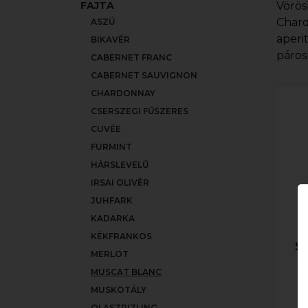
FAJTA
Vörös
Chard
ASZÚ
aperi
BIKAVÉR
páros
CABERNET FRANC
CABERNET SAUVIGNON
CHARDONNAY
CSERSZEGI FŰSZERES
CUVÉE
FURMINT
HÁRSLEVELŰ
IRSAI OLIVÉR
JUHFARK
KADARKA
KÉKFRANKOS
Sp
MERLOT
/
MUSCAT BLANC
MUSKOTÁLY
OLASZRIZLING