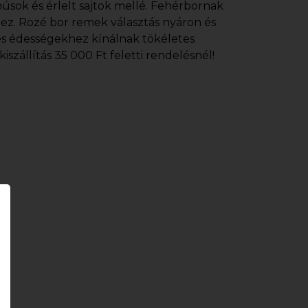
úsok és érlelt sajtok mellé. Fehérbornak
ez. Rozé bor remek választás nyáron és
és édességekhez kínálnak tökéletes
szállítás 35 000 Ft feletti rendelésnél!