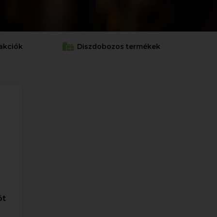
akciók
Diszdobozos termékek
ót