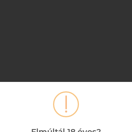
Elmúltál 18 éves?