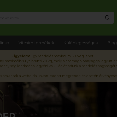
Ker
linka
Vitexim termékek
Különlegességek
Blog
Figyelem!
Egy rendelés maximum 12 üveg lehet!
y maximális súlya bruttó 20 kg, mely a csomagolóanyaggal együtt é
nnyiség leadásánál egyéni kalkulációt adunk a rendelés nagyságátó
ós árak csak a weboldalunkon leadott megrendelés esetén érvényese
DER