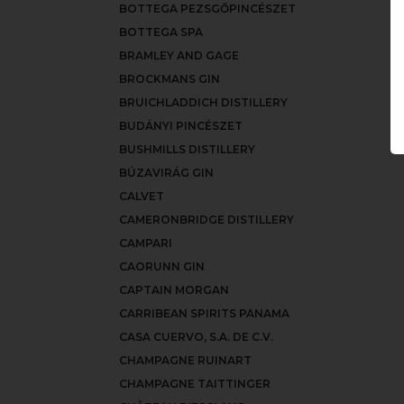
BOTTEGA PEZSGŐPINCÉSZET
BOTTEGA SPA
BRAMLEY AND GAGE
BROCKMANS GIN
BRUICHLADDICH DISTILLERY
BUDÁNYI PINCÉSZET
BUSHMILLS DISTILLERY
BÚZAVIRÁG GIN
CALVET
CAMERONBRIDGE DISTILLERY
CAMPARI
CAORUNN GIN
CAPTAIN MORGAN
CARRIBEAN SPIRITS PANAMA
CASA CUERVO, S.A. DE C.V.
CHAMPAGNE RUINART
CHAMPAGNE TAITTINGER