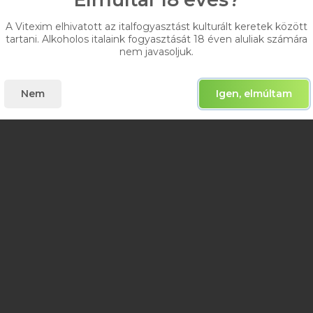
A Vitexim elhivatott az italfogyasztást kulturált keretek között
tartani. Alkoholos italaink fogyasztását 18 éven aluliak számára
nem javasoljuk.
Nem
Igen, elmúltam