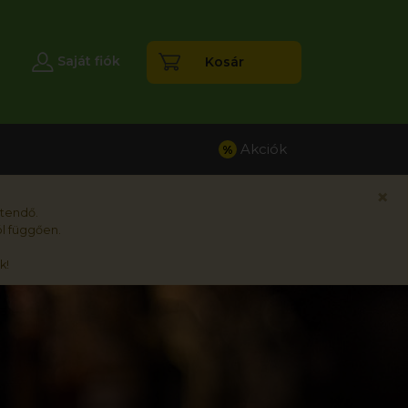
esés
Saját fiók
Kosár
Akciók
%
×
rtendő.
l függően.
k!