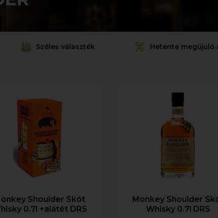
Széles választék
Hetente megújuló 
onkey Shoulder Skót
Monkey Shoulder Sk
hisky 0.7l +alátét DRS
Whisky 0.7l DRS