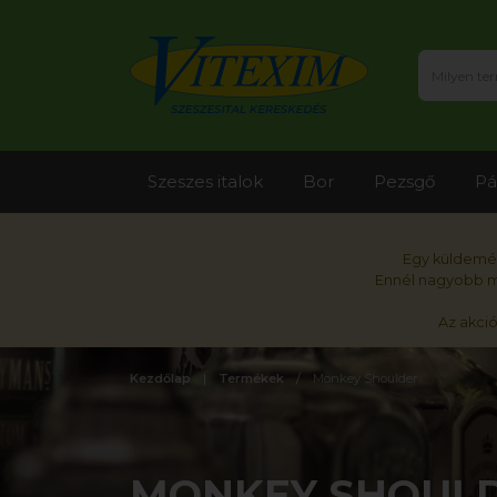
Szeszes italok
Bor
Pezsgő
Pá
Egy küldemén
Ennél nagyobb me
Az akci
Kezdőlap
Termékek
Monkey Shoulder
MONKEY SHOUL