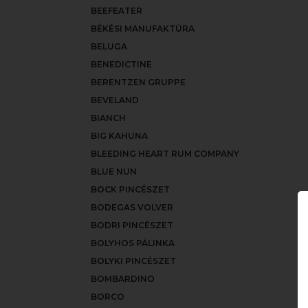
BEEFEATER
BÉKÉSI MANUFAKTÚRA
BELUGA
BENEDICTINE
BERENTZEN GRUPPE
BEVELAND
BIANCH
BIG KAHUNA
BLEEDING HEART RUM COMPANY
BLUE NUN
BOCK PINCÉSZET
BODEGAS VOLVER
BODRI PINCÉSZET
BOLYHOS PÁLINKA
BOLYKI PINCÉSZET
BOMBARDINO
BORCO