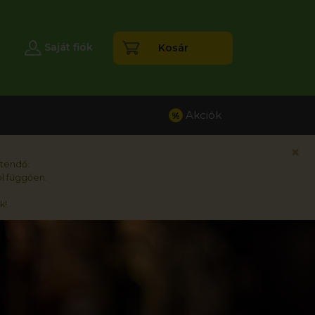
esés
Saját fiók
Kosár
Akciók
%
×
rtendő.
l függően.
k!