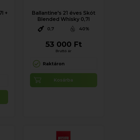
l +
Ballantine's 21 éves Skót
Blended Whisky 0,7l
0,7
40%
53 000 Ft
%
Bruttó ár
Raktáron
Kosárba