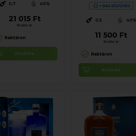
0,7
40%
+ DRS DÍJ/ÜVEG
21 015 Ft
0,5
40
Bruttó ár
11 500 Ft
Raktáron
Bruttó ár
Kosárba
Raktáron
Kosárba