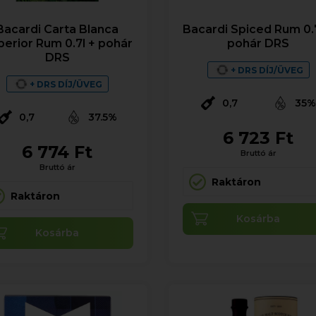
Bacardi Carta Blanca
Bacardi Spiced Rum 0.7
perior Rum 0.7l + pohár
pohár DRS
DRS
+ DRS DÍJ/ÜVEG
+ DRS DÍJ/ÜVEG
0,7
35
0,7
37.5%
6 723 Ft
6 774 Ft
Bruttó ár
Bruttó ár
Raktáron
Raktáron
Kosárba
Kosárba