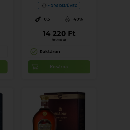
+ DRS DÍJ/ÜVEG
%
0,5
40%
14 220 Ft
Bruttó ár
Raktáron
Kosárba