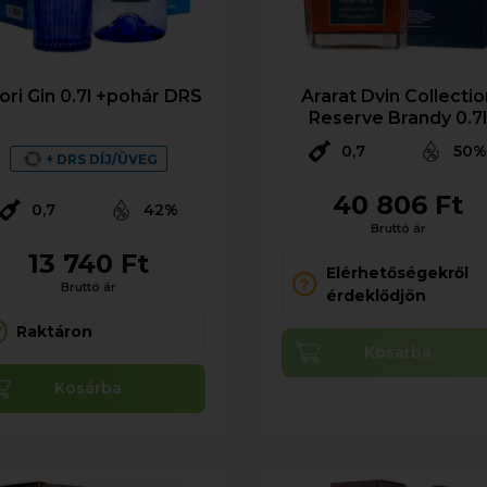
ori Gin 0.7l +pohár DRS
Ararat Dvin Collectio
Reserve Brandy 0.7
0,7
50
+ DRS DÍJ/ÜVEG
40 806 Ft
0,7
42%
Bruttó ár
13 740 Ft
Elérhetőségekről
Bruttó ár
érdeklődjön
Raktáron
Kosárba
Kosárba