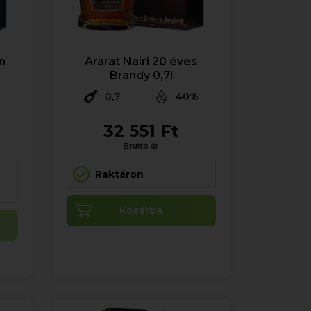
n
Ararat Nairi 20 éves
l
Brandy 0,7l
%
0,7
40%
32 551 Ft
Bruttó ár
Raktáron
Kosárba