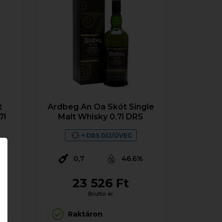
t
Ardbeg An Oa Skót Single
7l
Malt Whisky 0.7l DRS
+ DRS DÍJ/ÜVEG
0,7
46.6%
%
23 526 Ft
Bruttó ár
Raktáron