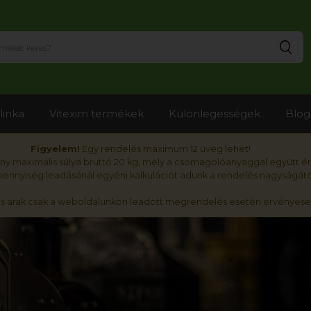
Ker
linka
Vitexim termékek
Különlegességek
Blog
Figyelem!
Egy rendelés maximum 12 üveg lehet!
y maximális súlya bruttó 20 kg, mely a csomagolóanyaggal együtt é
nnyiség leadásánál egyéni kalkulációt adunk a rendelés nagyságátó
ós árak csak a weboldalunkon leadott megrendelés esetén érvényese