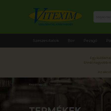
Szeszes italok
Bor
Pezsgő
Pá
Egy küldemén
Ennél nagyobb me
Az akci
Kezdőlap
Termékek
TERMÉKEK