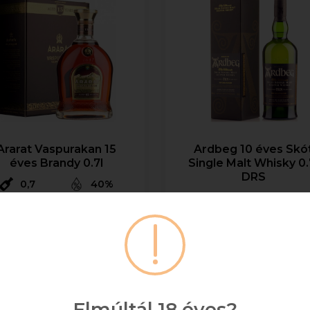
Ararat Vaspurakan 15
Ardbeg 10 éves Skó
éves Brandy 0.7l
Single Malt Whisky 0.
DRS
0,7
40%
+ DRS DÍJ/ÜVEG
28 005 Ft
Bruttó ár
0,7
46
Raktáron
20 923 Ft
Bruttó ár
Kosárba
Elmúltál 18 éves?