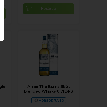
Kosárba
gle
Arran The Burns Skót
Blended Whisky 0.7l DRS
%
+ DRS DÍJ/ÜVEG