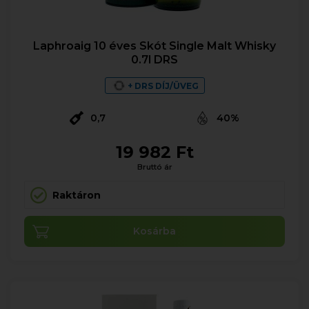
Laphroaig 10 éves Skót Single Malt Whisky
0.7l DRS
+ DRS DÍJ/ÜVEG
0,7
40%
19 982 Ft
Bruttó ár
Raktáron
Kosárba