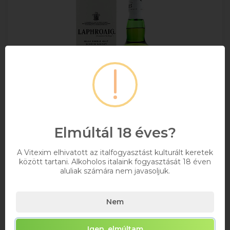
Elmúltál 18 éves?
A Vitexim elhivatott az italfogyasztást kulturált keretek
között tartani. Alkoholos italaink fogyasztását 18 éven
Laphroaig Oak Select Skót Single Malt
aluliak számára nem javasoljuk.
Whisky 0.7l
0,7
40%
Nem
18 730 Ft
Igen, elmúltam
Bruttó ár