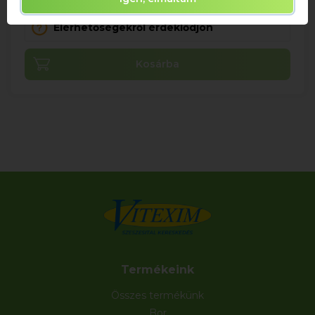
Elérhetőségekről érdeklődjön
Kosárba
Termékeink
Összes termékünk
Bor