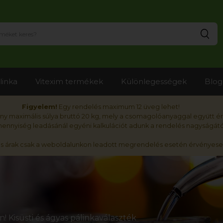
Ker
linka
Vitexim termékek
Különlegességek
Blog
Figyelem!
Egy rendelés maximum 12 üveg lehet!
y maximális súlya bruttó 20 kg, mely a csomagolóanyaggal együtt é
nnyiség leadásánál egyéni kalkulációt adunk a rendelés nagyságátó
ós árak csak a weboldalunkon leadott megrendelés esetén érvényese
 Kisüsti és ágyas pálinkaválaszték