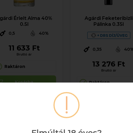
gárdi Érlelt Alma 40%
Agárdi Feketeribizli
0.5l
Pálinka 0.35l
0,5
40%
+ DRS DÍJ/ÜVEG
11 633 Ft
0,35
40
Bruttó ár
13 276 Ft
Raktáron
Bruttó ár
Kosárba
Raktáron
Kosárba
Elmúltál 18 éves?