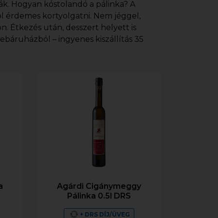
mák. Hogyan kóstolandó a pálinka? A
ól érdemes kortyolgatni. Nem jéggel,
 Étkezés után, desszert helyett is
ebáruházból – ingyenes kiszállítás 35
a
Agárdi Cigánymeggy
Pálinka 0.5l DRS
+ DRS DÍJ/ÜVEG