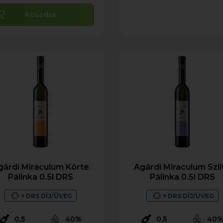
Kosárba
gárdi Miraculum Körte
Agárdi Miraculum Szil
Pálinka 0.5l DRS
Pálinka 0.5l DRS
+ DRS DÍJ/ÜVEG
+ DRS DÍJ/ÜVEG
0,5
40%
0,5
40