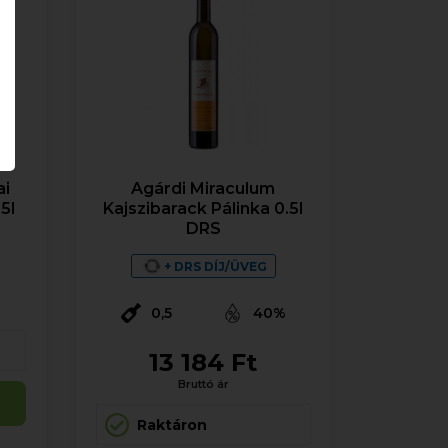
ai
Agárdi Miraculum
5l
Kajszibarack Pálinka 0.5l
DRS
%
+ DRS DÍJ/ÜVEG
0,5
40%
13 184 Ft
Bruttó ár
Raktáron