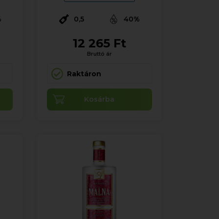
%
0,5
40%
12 265 Ft
Bruttó ár
Raktáron
Kosárba