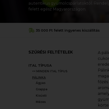
autentikus gyümölcspárlatoktól. Rendelj o
felett egész Magyarországon.
35 000 Ft felett ingyenes kiszállítás
SZŰRÉSI FELTÉTELEK
A pál
cukor
erede
ITAL TÍPUSA
Pálin
<< MINDEN ITAL TÍPUS
magas
PÁLINKA
főzés
Ágyas
aromá
Grappa
amely
Kisüsti
gyümö
Mézes
körtep