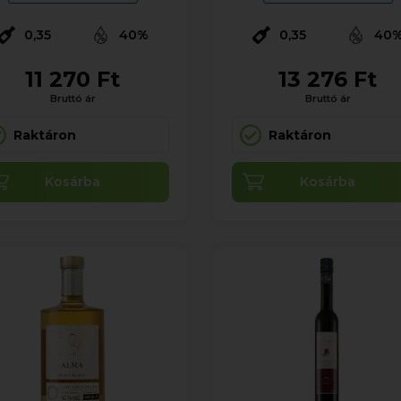
0,35
40%
0,35
40
11 270 Ft
13 276 Ft
Bruttó ár
Bruttó ár
Raktáron
Raktáron
Kosárba
Kosárba