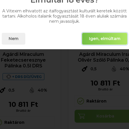
A Vitexim elhivatott az italfogyasztást kulturált keretek között
tartani. Alkoholos italaink fogyasztását 18 éven aluliak számára
nem javasoljuk.
Nem
Igen, elmúltam
Agárdi Miraculum
Agárdi Miraculum Irs
Feketecseresznye
Olivér Szőlő Pálinka 0,
Pálinka 0.5l DRS
0,5
40
+ DRS DÍJ/ÜVEG
10 811 Ft
Bruttó ár
0,5
40%
Raktáron
10 811 Ft
Bruttó ár
Kosárba
Raktáron