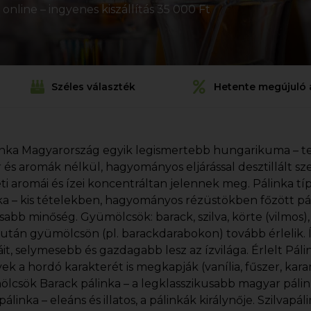
nline – ingyenes kiszállítás 35 000 Ft
Széles választék
Hetente megújuló 
inka Magyarország egyik legismertebb hungarikuma – t
 és aromák nélkül, hagyományos eljárással desztillált sze
ti aromái és ízei koncentráltan jelennek meg. Pálinka t
ka – kis tételekben, hagyományos rézüstökben főzött pál
abb minőség. Gyümölcsök: barack, szilva, körte (vilmos),
 után gyümölcsön (pl. barackdarabokon) tovább érlelik. Í
it, selymesebb és gazdagabb lesz az ízvilága. Érlelt Pál
ek a hordó karakterét is megkapják (vanília, fűszer, ka
lcsök Barack pálinka – a legklasszikusabb magyar pálin
álinka – eleáns és illatos, a pálinkák királynője. Szilvapál