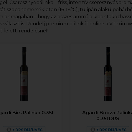
ggel. Cseresznyepálinka – friss, intenzív cseresznyés aro
kát szobahőmérsékleten (16-18°C), tulipán alakú pohárb
 önmagában – hogy az összes aromája kibontakozhasson.
 választás. Rendelj prémium pálinkát online a Vitexim w
t feletti rendelésnél!
árdi Birs Pálinka 0.35l
Agárdi Bodza Pálink
0.35l DRS
+ DRS DÍJ/ÜVEG
+ DRS DÍJ/ÜVEG