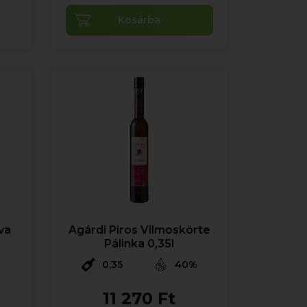
Kosárba
va
Agárdi Piros Vilmoskörte
Pálinka 0,35l
0,35
40%
11 270 Ft
%