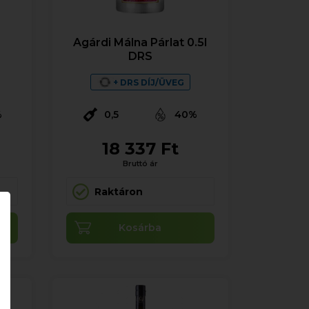
Agárdi Málna Párlat 0.5l
DRS
+ DRS DÍJ/ÜVEG
%
0,5
40%
18 337 Ft
Bruttó ár
Raktáron
Kosárba