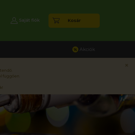
esés
Saját fiók
Kosár
Akciók
%
×
rtendő.
l függően.
k!