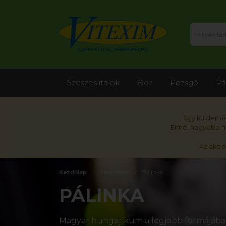
Szeszes italok
Bor
Pezsgő
Pá
Egy küldemén
Ennél nagyobb me
Az akci
Kezdőlap
Termékek
Pálinka
PÁLINKA
Magyar hungarikum a legjobb formájában!