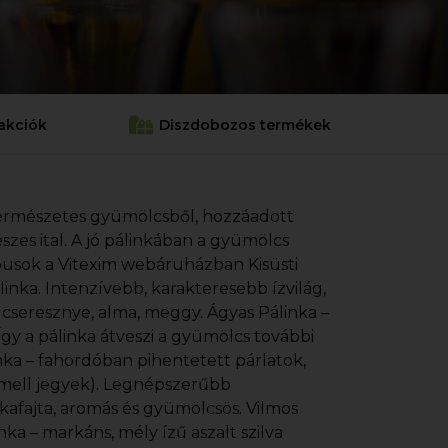
akciók
Diszdobozos termékek
ermészetes gyümölcsből, hozzáadott
szes ital. A jó pálinkában a gyümölcs
ípusok a Vitexim webáruházban Kisüsti
inka. Intenzívebb, karakteresebb ízvilág,
 cseresznye, alma, meggy. Ágyas Pálinka –
gy a pálinka átveszi a gyümölcs további
inka – fahordóban pihentetett párlatok,
ramell jegyek). Legnépszerűbb
kafajta, aromás és gyümölcsös. Vilmos
inka – markáns, mély ízű aszalt szilva