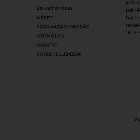
jelle
ÁR KATEGÓRIA
pálin
hanem
MÉRET
remek
SZÁRMAZÁSI ORSZÁG
000 F
GYÜMÖLCS
GYÁRTÓ
EGYÉB JELLEMZŐK
Ag