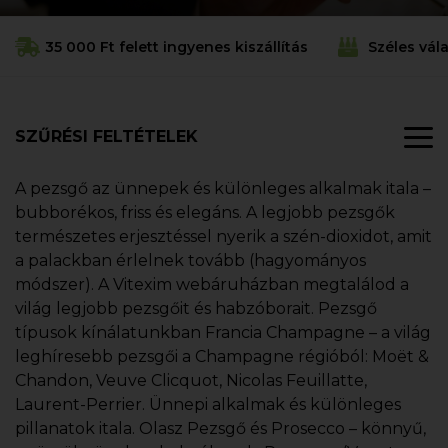
35 000 Ft felett ingyenes kiszállítás
Széles vál
SZŰRÉSI FELTÉTELEK
A pezsgő az ünnepek és különleges alkalmak itala –
bubborékos, friss és elegáns. A legjobb pezsgők
természetes erjesztéssel nyerik a szén-dioxidot, amit
a palackban érlelnek tovább (hagyományos
módszer). A Vitexim webáruházban megtalálod a
világ legjobb pezsgőit és habzóborait. Pezsgő
típusok kínálatunkban Francia Champagne – a világ
leghíresebb pezsgői a Champagne régióból: Moët &
Chandon, Veuve Clicquot, Nicolas Feuillatte,
Laurent-Perrier. Ünnepi alkalmak és különleges
pillanatok itala. Olasz Pezsgő és Prosecco – könnyű,