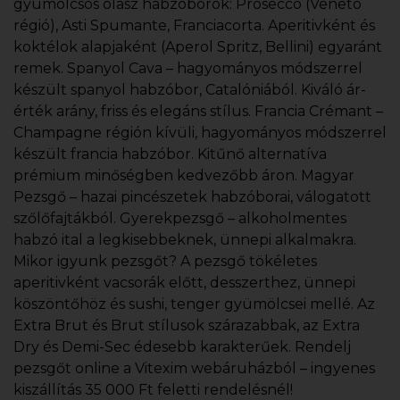
gyümölcsös olasz habzóborok: Prosecco (Veneto
régió), Asti Spumante, Franciacorta. Aperitivként és
koktélok alapjaként (Aperol Spritz, Bellini) egyaránt
remek. Spanyol Cava – hagyományos módszerrel
készült spanyol habzóbor, Catalóniából. Kiváló ár-
érték arány, friss és elegáns stílus. Francia Crémant –
Champagne régión kívüli, hagyományos módszerrel
készült francia habzóbor. Kitűnő alternatíva
prémium minőségben kedvezőbb áron. Magyar
Pezsgő – hazai pincészetek habzóborai, válogatott
szőlőfajtákból. Gyerekpezsgő – alkoholmentes
habzó ital a legkisebbeknek, ünnepi alkalmakra.
Mikor igyunk pezsgőt? A pezsgő tökéletes
aperitivként vacsorák előtt, desszerthez, ünnepi
köszöntőhöz és sushi, tenger gyümölcsei mellé. Az
Extra Brut és Brut stílusok szárazabbak, az Extra
Dry és Demi-Sec édesebb karakterűek. Rendelj
pezsgőt online a Vitexim webáruházból – ingyenes
kiszállítás 35 000 Ft feletti rendelésnél!