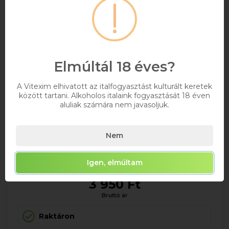
Elmúltál 18 éves?
A Vitexim elhivatott az italfogyasztást kulturált keretek
között tartani. Alkoholos italaink fogyasztását 18 éven
aluliak számára nem javasoljuk.
Cinzano Prosecco 0.75l DRS
Nem
MAXIMUM 12 ÜVEG/RENDELÉS! ***DRS DÍJ/ÜVEG
0,75
Igen, elmúltam
3 950 Ft
Bruttó ár
Raktáron