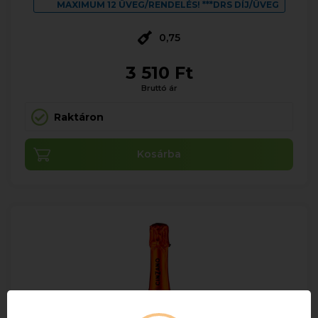
MAXIMUM 12 ÜVEG/RENDELÉS! ***DRS DÍJ/ÜVEG
0,75
3 510 Ft
Bruttó ár
Raktáron
Kosárba