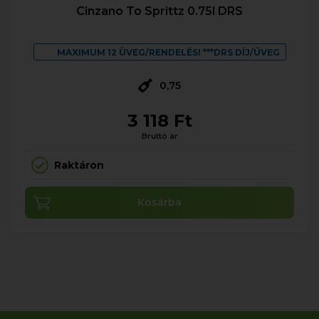
Cinzano To Sprittz 0.75l DRS
MAXIMUM 12 ÜVEG/RENDELÉS! ***DRS DÍJ/ÜVEG
0,75
3 118 Ft
Bruttó ár
Raktáron
Kosárba