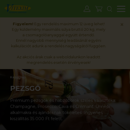
M
×
Figyelem!
Egy rendelés maximum 12 üveg lehet!
Egy küldemény maximális súlya bruttó 20 kg, mely
a csomagolóanyaggal együtt értendő.
Ennél nagyobb mennyiség leadásánál egyéni
kalkulációt adunk a rendelés nagyságától függően.
Az akciós árak csak a weboldalunkon leadott
megrendelés esetén érvényesek!
Kezdőlap
PEZSGŐ
Prémium pezsgők és habzóborok széles választéka:
Champagne, Prosecco, Cava és Crémant. Ünnepi
alkalmakra és ajándéknak tökéletes. Ingyenes
kiszállítás 35 000 Ft felett.