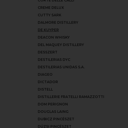
CORTE DELLE CALLI
CREME DELUX
CUTTY SARK
DALMORE DISTILLERY
DE KUYPER
DEACON WHISKY
DEL MAQUEY DISTILLERY
DESSZERT
DESTILERIAS DYC
DESTILERIAS UNIDAS S.A.
DIAGEO
DICTADOR
DISTELL
DISTILLERIE FRATELLI RAMAZZOTTI
DOM PERIGNON
DOUGLAS LAING
DUBICZ PINCÉSZET
DÚZSI PINCÉSZET