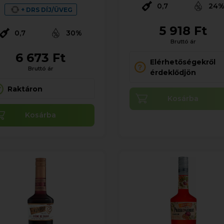
0,7
24
+ DRS DÍJ/ÜVEG
5 918 Ft
0,7
30%
Bruttó ár
6 673 Ft
Elérhetőségekről
Bruttó ár
érdeklődjön
Raktáron
Kosárba
Kosárba