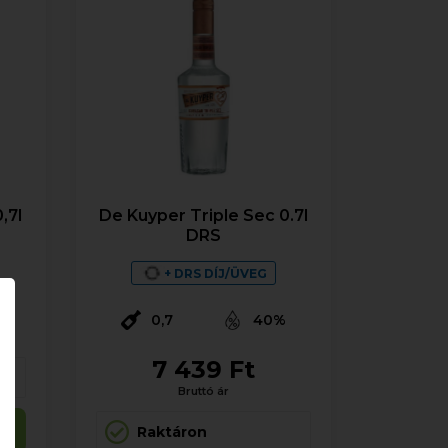
,7l
De Kuyper Triple Sec 0.7l
DRS
%
+ DRS DÍJ/ÜVEG
0,7
40%
7 439 Ft
Bruttó ár
Raktáron