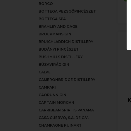
BORCO
BOTTEGA PEZSGŐPINCÉSZET
BOTTEGA SPA
BRAMLEY AND GAGE
BROCKMANS GIN
BRUICHLADDICH DISTILLERY
BUDÁNYI PINCÉSZET
BUSHMILLS DISTILLERY
BÚZAVIRÁG GIN
CALVET
CAMERONBRIDGE DISTILLERY
CAMPARI
CAORUNN GIN
K
CAPTAIN MORGAN
CARRIBEAN SPIRITS PANAMA
CASA CUERVO, S.A. DE C.V.
CHAMPAGNE RUINART