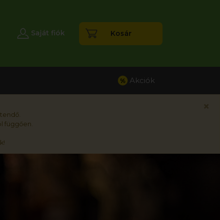
esés
Saját fiók
Kosár
Akciók
%
×
rtendő.
l függően.
k!