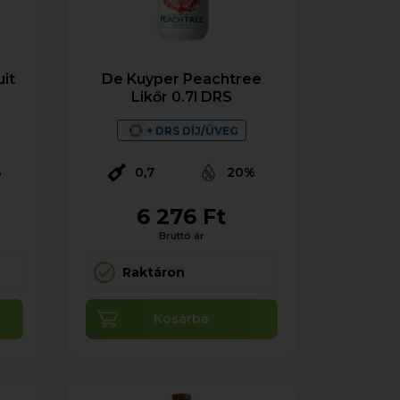
it
De Kuyper Peachtree
Likőr 0.7l DRS
+ DRS DÍJ/ÜVEG
%
0,7
20%
6 276 Ft
Bruttó ár
Raktáron
Kosárba