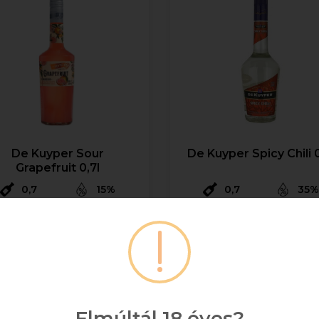
De Kuyper Sour
De Kuyper Spicy Chili 0
Grapefruit 0,7l
0,7
15%
0,7
35
3 903 Ft
3 903 Ft
Bruttó ár
Bruttó ár
Raktáron
Raktáron
Kosárba
Kosárba
Elmúltál 18 éves?