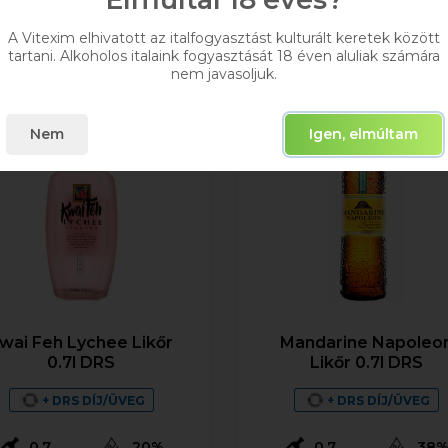
A Vitexim elhivatott az italfogyasztást kulturált keretek között
tartani. Alkoholos italaink fogyasztását 18 éven aluliak számára
nem javasoljuk.
Nem
Igen, elmúltam
wai Feh Lychee Likőr
Mandarine Napoleo
0.7l DRS
Likőr 0.7l DRS
+ DRS DÍJ/ÜVEG
+ DRS DÍJ/ÜVEG
0,7
20%
0,7
38