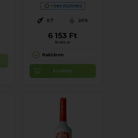
%
+ DRS DÍJ/ÜVEG
0,7
20%
6 153 Ft
Bruttó ár
Raktáron
Kosárba