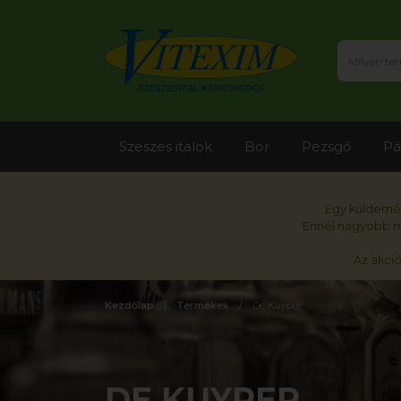
Szeszes italok
Bor
Pezsgő
Pá
Egy küldemén
Ennél nagyobb me
Az akci
Kezdőlap
Termékek
De Kuyper
DE KUYPER