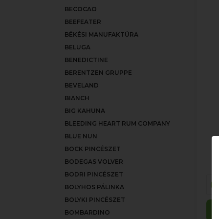
BECOCAO
BEEFEATER
BÉKÉSI MANUFAKTÚRA
BELUGA
BENEDICTINE
BERENTZEN GRUPPE
BEVELAND
BIANCH
BIG KAHUNA
BLEEDING HEART RUM COMPANY
BLUE NUN
BOCK PINCÉSZET
BODEGAS VOLVER
BODRI PINCÉSZET
BOLYHOS PÁLINKA
BOLYKI PINCÉSZET
BOMBARDINO