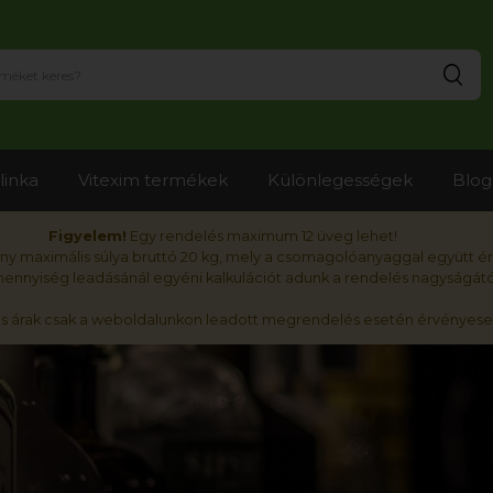
Ker
linka
Vitexim termékek
Különlegességek
Blog
Figyelem!
Egy rendelés maximum 12 üveg lehet!
y maximális súlya bruttó 20 kg, mely a csomagolóanyaggal együtt é
nnyiség leadásánál egyéni kalkulációt adunk a rendelés nagyságátó
ós árak csak a weboldalunkon leadott megrendelés esetén érvényese