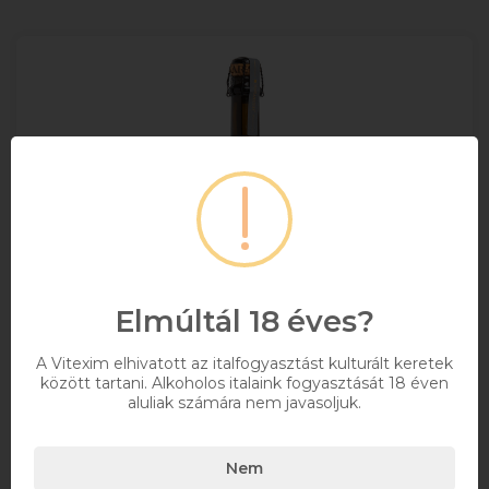
Elmúltál 18 éves?
A Vitexim elhivatott az italfogyasztást kulturált keretek
között tartani. Alkoholos italaink fogyasztását 18 éven
aluliak számára nem javasoljuk.
Haraszthy Öreghegy Brut Pezsgő 0.75l
Nem
0,75