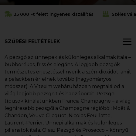
35 000 Ft felett ingyenes kiszállítás
Széles vál
SZŰRÉSI FELTÉTELEK
A pezsgő az ünnepek és különleges alkalmak itala –
bubborékos, friss és elegáns. A legjobb pezsgők
természetes erjesztéssel nyerik a szén-dioxidot, amit
a palackban érlelnek tovább (hagyományos
módszer). A Vitexim webáruházban megtalálod a
világ legjobb pezsgőit és habzóborait. Pezsgő
típusok kínálatunkban Francia Champagne – a világ
leghíresebb pezsgői a Champagne régióból: Moët &
Chandon, Veuve Clicquot, Nicolas Feuillatte,
Laurent-Perrier. Ünnepi alkalmak és különleges
pillanatok itala. Olasz Pezsgő és Prosecco – könnyű,