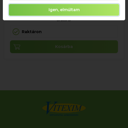
Igen, elmúltam
5 770 Ft
Bruttó ár
Raktáron
Kosárba