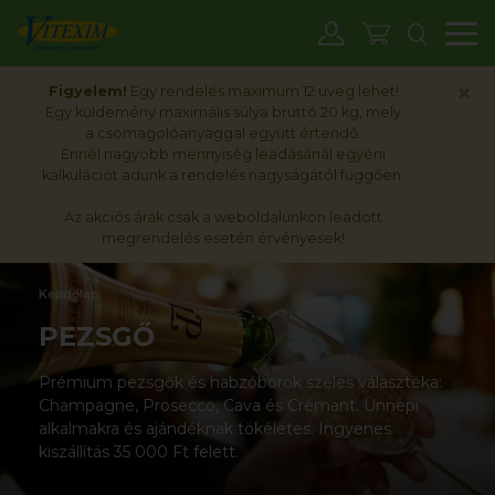
M
×
Figyelem!
Egy rendelés maximum 12 üveg lehet!
Egy küldemény maximális súlya bruttó 20 kg, mely
a csomagolóanyaggal együtt értendő.
Ennél nagyobb mennyiség leadásánál egyéni
kalkulációt adunk a rendelés nagyságától függően.
Az akciós árak csak a weboldalunkon leadott
megrendelés esetén érvényesek!
Kezdőlap
PEZSGŐ
Prémium pezsgők és habzóborok széles választéka:
Champagne, Prosecco, Cava és Crémant. Ünnepi
alkalmakra és ajándéknak tökéletes. Ingyenes
kiszállítás 35 000 Ft felett.