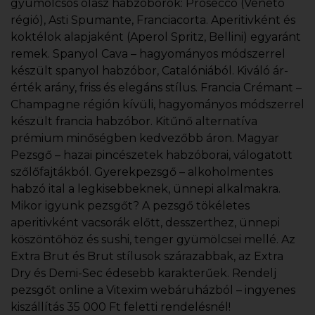
gyümölcsös olasz habzóborok: Prosecco (Veneto
régió), Asti Spumante, Franciacorta. Aperitivként és
koktélok alapjaként (Aperol Spritz, Bellini) egyaránt
remek. Spanyol Cava – hagyományos módszerrel
készült spanyol habzóbor, Catalóniából. Kiváló ár-
érték arány, friss és elegáns stílus. Francia Crémant –
Champagne régión kívüli, hagyományos módszerrel
készült francia habzóbor. Kitűnő alternatíva
prémium minőségben kedvezőbb áron. Magyar
Pezsgő – hazai pincészetek habzóborai, válogatott
szőlőfajtákból. Gyerekpezsgő – alkoholmentes
habzó ital a legkisebbeknek, ünnepi alkalmakra.
Mikor igyunk pezsgőt? A pezsgő tökéletes
aperitivként vacsorák előtt, desszerthez, ünnepi
köszöntőhöz és sushi, tenger gyümölcsei mellé. Az
Extra Brut és Brut stílusok szárazabbak, az Extra
Dry és Demi-Sec édesebb karakterűek. Rendelj
pezsgőt online a Vitexim webáruházból – ingyenes
kiszállítás 35 000 Ft feletti rendelésnél!