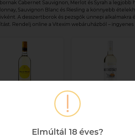
bornak Cabernet Sauvignon, Merlot és Syrah a legjobb h
onnay, Sauvignon Blanc és Riesling a könnyebb ételekh
tivként. A desszertborok és pezsgők ünnepi alkalmakra 
ítást. Rendelj online a Vitexim webáruházból – ingyenes ki
uhász Muscat Ottonel
Soltész Borbirtok
Félédes 0.75l DRS
Muskotály 0.75l DR
MAXIMUM 12
MAXIMUM 12
Elmúltál 18 éves?
ÜVEG/RENDELÉS! ***DRS
ÜVEG/RENDELÉS! ***D