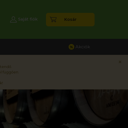
esés
Saját fiók
Kosár
Akciók
%
×
rtendő.
l függően.
k!