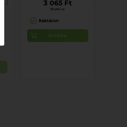
3 065 Ft
Bruttó ár
Raktáron
Kosárba