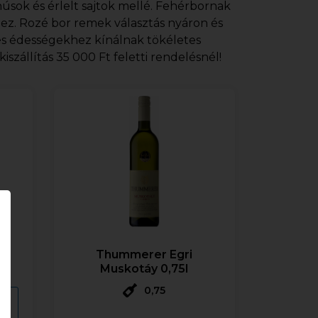
úsok és érlelt sajtok mellé. Fehérbornak
ez. Rozé bor remek választás nyáron és
és édességekhez kínálnak tökéletes
szállítás 35 000 Ft feletti rendelésnél!
Thummerer Egri
S
Muskotáy 0,75l
0,75
RS