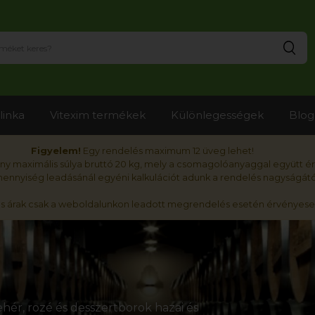
Ker
linka
Vitexim termékek
Különlegességek
Blog
Figyelem!
Egy rendelés maximum 12 üveg lehet!
y maximális súlya bruttó 20 kg, mely a csomagolóanyaggal együtt é
nnyiség leadásánál egyéni kalkulációt adunk a rendelés nagyságátó
ós árak csak a weboldalunkon leadott megrendelés esetén érvényese
hér, rozé és desszertborok hazai és