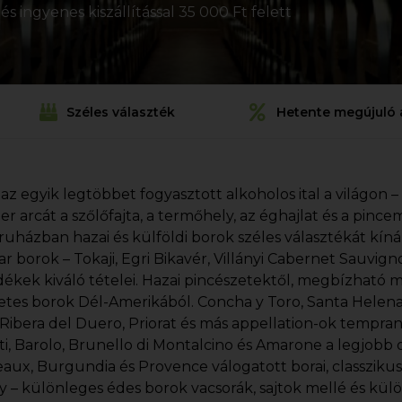
s ingyenes kiszállítással 35 000 Ft felett
Széles választék
Hetente megújuló 
 az egyik legtöbbet fogyasztott alkoholos ital a világon –
ezer arcát a szőlőfajta, a termőhely, az éghajlat és a pin
uházban hazai és külföldi borok széles választékát kín
r borok – Tokaji, Egri Bikavér, Villányi Cabernet Sauvi
dékek kiváló tételei. Hazai pincészetektől, megbízható 
etes borok Dél-Amerikából. Concha y Toro, Santa Helena, 
, Ribera del Duero, Priorat és más appellation-ok tempran
ti, Barolo, Brunello di Montalcino és Amarone a legjobb o
aux, Burgundia és Provence válogatott borai, classziku
y – különleges édes borok vacsorák, sajtok mellé és kül