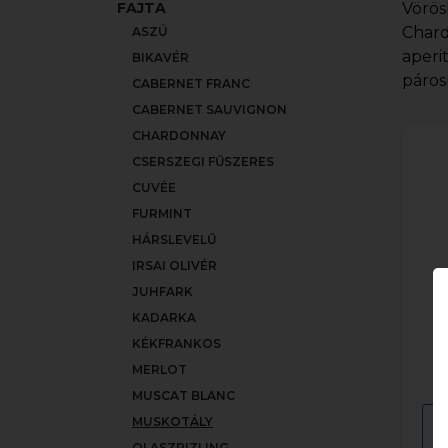
FAJTA
Vörös
Chard
ASZÚ
aperi
BIKAVÉR
páros
CABERNET FRANC
CABERNET SAUVIGNON
CHARDONNAY
CSERSZEGI FŰSZERES
CUVÉE
FURMINT
HÁRSLEVELŰ
IRSAI OLIVÉR
JUHFARK
KADARKA
KÉKFRANKOS
J
MERLOT
MUSCAT BLANC
MUSKOTÁLY
OLASZRIZLING