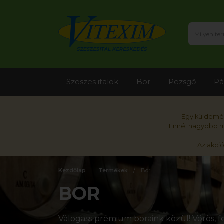
Szeszes italok
Bor
Pezsgő
Pá
Egy küldemén
Ennél nagyobb me
Az akci
Kezdőlap
Termékek
Bor
BOR
Válogass prémium boraink közül! Vörös, fe