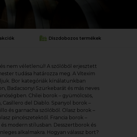
akciók
Diszdobozos termékek
 és nem véletlenül! A szőlőből erjesztett
cemester tudása határozza meg. A Vitexim
áljuk. Bor kategóriák kínálatunkban
gnon, Badacsonyi Szürkebarát és más neves
minőségben. Chilei borok – gyümölcsös,
Casillero del Diablo. Spanyol borok –
illo és garnacha szőlőből. Olasz borok –
lasz pincészetektől. Francia borok –
s és modern stílusban. Desszertborok és
önleges alkalmakra. Hogyan válassz bort?