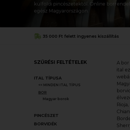
külföldi pincészetektől. Online borrendelé
egész Magyarországon.
35 000 Ft felett ingyenes kiszállítás
SZŰRÉSI FELTÉTELEK
A bor
ital 
webár
ITAL TÍPUSA
Magya
<< MINDEN ITAL TÍPUS
borvi
BOR
élvez
Magyar borok
Rioja
Chian
PINCÉSZET
Borde
BORVIDÉK
Sherr