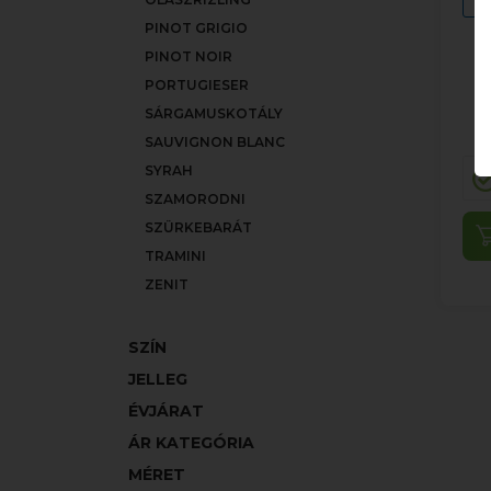
PINOT GRIGIO
PINOT NOIR
PORTUGIESER
SÁRGAMUSKOTÁLY
SAUVIGNON BLANC
SYRAH
SZAMORODNI
SZÜRKEBARÁT
TRAMINI
ZENIT
SZÍN
JELLEG
ÉVJÁRAT
ÁR KATEGÓRIA
MÉRET