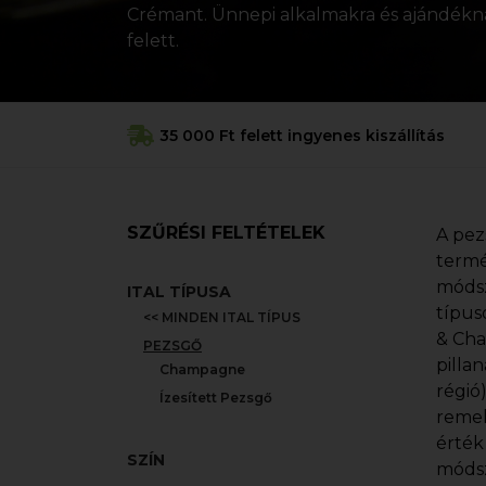
Crémant. Ünnepi alkalmakra és ajándéknak
felett.
35 000 Ft felett ingyenes kiszállítás
SZŰRÉSI FELTÉTELEK
A pez
termé
módsz
ITAL TÍPUSA
típus
<< MINDEN ITAL TÍPUS
& Cha
PEZSGŐ
pilla
Champagne
régió
Ízesített Pezsgő
remek
érték
SZÍN
módsz