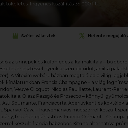
 tökéletes. Ingyenes kiszállítás 35 000 Ft
Széles választék
Hetente megújuló 
sgő az ünnepek és különleges alkalmak itala – bubboréko
szetes erjesztéssel nyerik a szén-dioxidot, amit a pala
er). A Vitexim webáruházban megtalálod a világ legjobb
ok kínálatunkban Francia Champagne – a világ leghíre
ndon, Veuve Clicquot, Nicolas Feuillatte, Laurent-Perri
natok itala. Olasz Pezsgő és Prosecco – könnyű, gyümölc
), Asti Spumante, Franciacorta. Aperitivként és koktélok a
. Spanyol Cava – hagyományos módszerrel készült spanyo
 arány, friss és elegáns stílus. Francia Crémant – Champ
errel készült francia habzóbor. Kitűnő alternatíva p