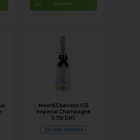
Kosárba
ar
Moet&Chandon ICE
e
Imperial Champagne
0.75l DRS
+ DRS DÍJ/ÜVEG