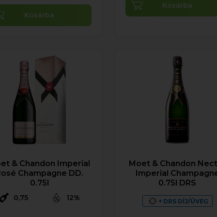
Kosárba
Kosárba
et & Chandon Imperial
Moet & Chandon Nect
Rosé Champagne DD.
Imperial Champagn
0.75l
0.75l DRS
0,75
12%
+ DRS DÍJ/ÜVEG