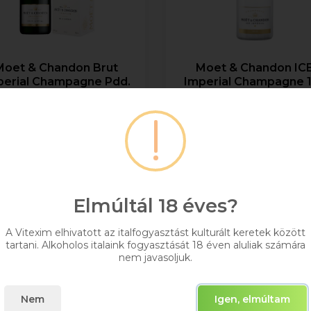
Moet & Chandon Brut
Moet & Chandon IC
perial Champagne Pdd.
Imperial Champagne 1
0.75l DRS
1,5
+ DRS DÍJ/ÜVEG
57 676 Ft
Bruttó ár
0,75
Raktáron
20 413 Ft
Elmúltál 18 éves?
Bruttó ár
Kosárba
Raktáron
A Vitexim elhivatott az italfogyasztást kulturált keretek között
tartani. Alkoholos italaink fogyasztását 18 éven aluliak számára
nem javasoljuk.
Kosárba
Nem
Igen, elmúltam