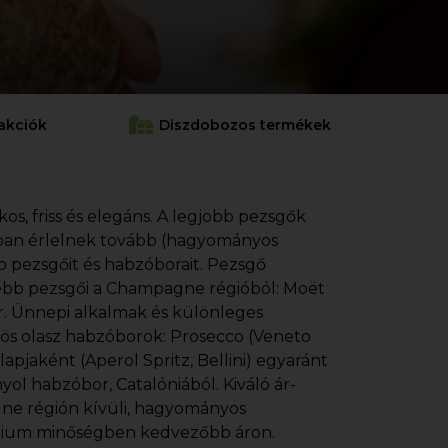
akciók
Diszdobozos termékek
s, friss és elegáns. A legjobb pezsgők
ckban érlelnek tovább (hagyományos
 pezsgőit és habzóborait. Pezsgő
sebb pezsgői a Champagne régióból: Moët
er. Ünnepi alkalmak és különleges
sös olasz habzóborok: Prosecco (Veneto
lapjaként (Aperol Spritz, Bellini) egyaránt
l habzóbor, Catalóniából. Kiváló ár-
agne régión kívüli, hagyományos
rémium minőségben kedvezőbb áron.