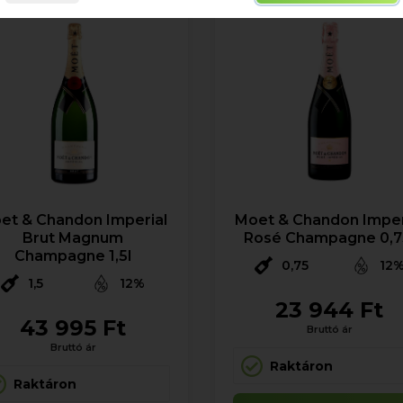
et & Chandon Imperial
Moet & Chandon Imper
Brut Magnum
Rosé Champagne 0,7
Champagne 1,5l
0,75
12
1,5
12%
23 944 Ft
43 995 Ft
Bruttó ár
Bruttó ár
Raktáron
Raktáron