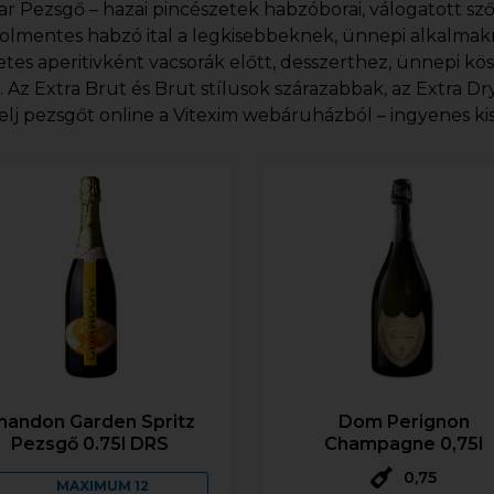
r Pezsgő – hazai pincészetek habzóborai, válogatott sz
olmentes habzó ital a legkisebbeknek, ünnepi alkalmak
etes aperitivként vacsorák előtt, desszerthez, ünnepi k
. Az Extra Brut és Brut stílusok szárazabbak, az Extra 
lj pezsgőt online a Vitexim webáruházból – ingyenes kisz
handon Garden Spritz
Dom Perignon
Pezsgő 0.75l DRS
Champagne 0,75l
0,75
MAXIMUM 12