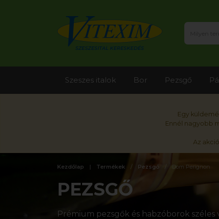
Szeszes italok
Bor
Pezsgő
Pá
Egy küldemén
Ennél nagyobb me
Az akci
Kezdőlap
Termékek
Pezsgő
Dom Perignon
PEZSGŐ
Prémium pezsgők és habzóborok széles v