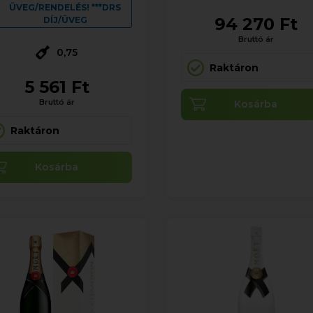
ÜVEG/RENDELÉS! ***DRS
94 270 Ft
DÍJ/ÜVEG
Bruttó ár
0,75
Raktáron
5 561 Ft
Bruttó ár
Kosárba
Raktáron
Kosárba