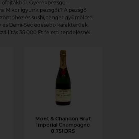
őlőfajtákból. Gyerekpezsgő –
ra. Mikor igyunk pezsgőt? A pezsgő
öszöntőhöz és sushi, tenger gyümölcsei
Dry és Demi-Sec édesebb karakterűek.
állítás 35 000 Ft feletti rendelésnél!
Moet & Chandon Brut
Imperial Champagne
0.75l DRS