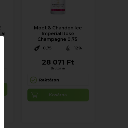
E
Moet & Chandon Ice
.5l
Imperial Rosé
Champagne 0,75l
0,75
12%
28 071 Ft
Bruttó ár
Raktáron
Kosárba