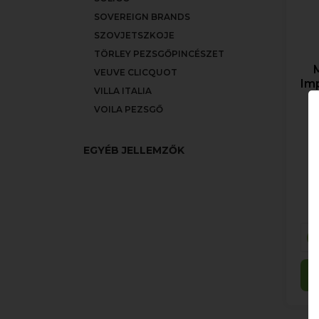
SOVEREIGN BRANDS
SZOVJETSZKOJE
TÖRLEY PEZSGŐPINCÉSZET
VEUVE CLICQUOT
Im
VILLA ITALIA
VOILA PEZSGŐ
EGYÉB JELLEMZŐK