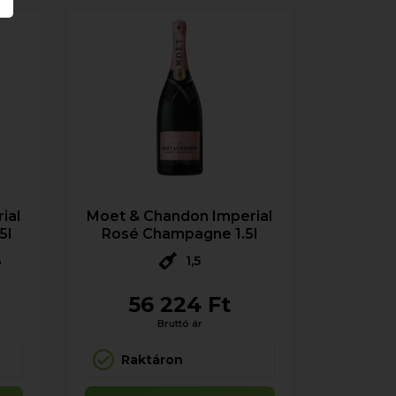
ial
Moet & Chandon Imperial
5l
Rosé Champagne 1.5l
%
1,5
56 224 Ft
Bruttó ár
Raktáron