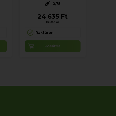
0,75
24 635 Ft
Bruttó ár
Raktáron
Kosárba