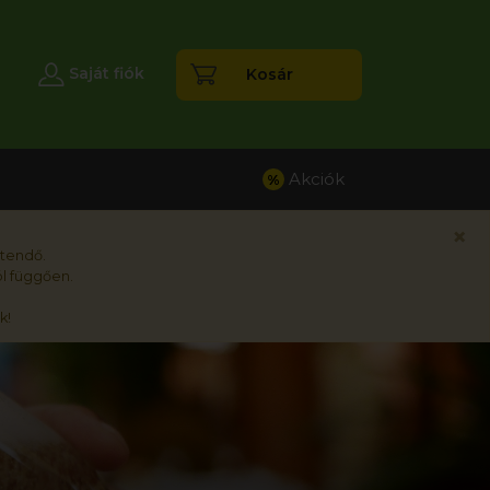
esés
Saját fiók
Kosár
Akciók
%
×
rtendő.
l függően.
k!