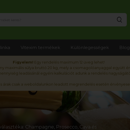
Ker
linka
Vitexim termékek
Különlegességek
Blog
Figyelem!
Egy rendelés maximum 12 üveg lehet!
y maximális súlya bruttó 20 kg, mely a csomagolóanyaggal együtt é
nnyiség leadásánál egyéni kalkulációt adunk a rendelés nagyságátó
ós árak csak a weboldalunkon leadott megrendelés esetén érvényese
álasztéka: Champagne, Prosecco, Cava és