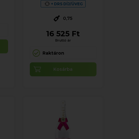
+ DRS DÍJ/ÜVEG
0,75
16 525 Ft
Bruttó ár
Raktáron
Kosárba