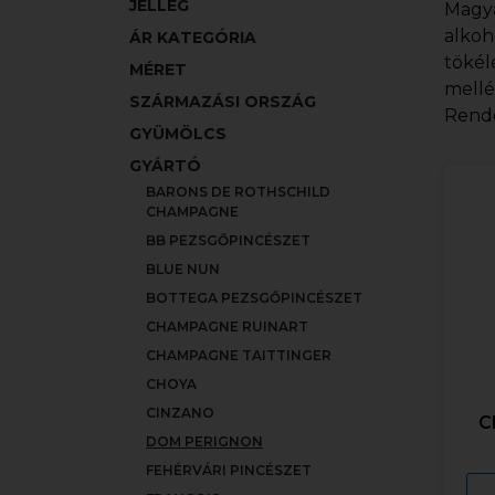
JELLEG
Magya
alkoh
ÁR KATEGÓRIA
tökél
MÉRET
mellé
SZÁRMAZÁSI ORSZÁG
Rende
GYÜMÖLCS
GYÁRTÓ
BARONS DE ROTHSCHILD
CHAMPAGNE
BB PEZSGŐPINCÉSZET
BLUE NUN
BOTTEGA PEZSGŐPINCÉSZET
CHAMPAGNE RUINART
CHAMPAGNE TAITTINGER
CHOYA
CINZANO
C
DOM PERIGNON
FEHÉRVÁRI PINCÉSZET