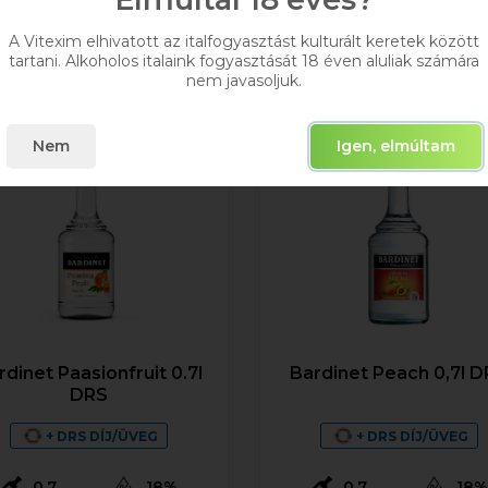
Kosárba
Kosárba
A Vitexim elhivatott az italfogyasztást kulturált keretek között
tartani. Alkoholos italaink fogyasztását 18 éven aluliak számára
nem javasoljuk.
Nem
Igen, elmúltam
rdinet Paasionfruit 0.7l
Bardinet Peach 0,7l 
DRS
+ DRS DÍJ/ÜVEG
+ DRS DÍJ/ÜVEG
0,7
18%
0,7
18%