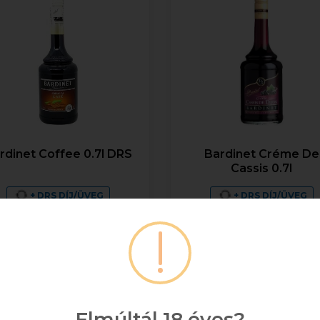
rdinet Coffee 0.7l DRS
Bardinet Créme De
Cassis 0.7l
+ DRS DÍJ/ÜVEG
+ DRS DÍJ/ÜVEG
0,7
25%
0,7
16%
4 888 Ft
4 816 Ft
Bruttó ár
Bruttó ár
Raktáron
Raktáron
Elmúltál 18 éves?