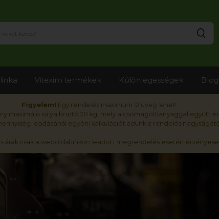
Ker
linka
Vitexim termékek
Különlegességek
Blog
Figyelem!
Egy rendelés maximum 12 üveg lehet!
y maximális súlya bruttó 20 kg, mely a csomagolóanyaggal együtt é
nnyiség leadásánál egyéni kalkulációt adunk a rendelés nagyságátó
ós árak csak a weboldalunkon leadott megrendelés esetén érvényese