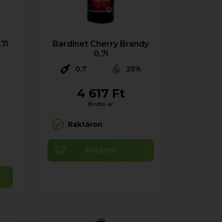
7l
Bardinet Cherry Brandy
0.7l
0,7
25%
4 617 Ft
%
Bruttó ár
Raktáron
Kosárba