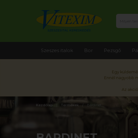
Szeszes italok
Bor
Pezsgő
Pá
Egy küldemén
Ennél nagyobb me
Az akci
Kezdőlap
Termékek
Bardinet
BARDINET