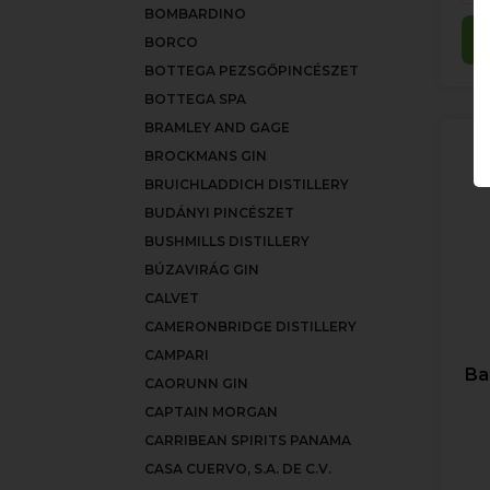
BOMBARDINO
BORCO
BOTTEGA PEZSGŐPINCÉSZET
BOTTEGA SPA
BRAMLEY AND GAGE
BROCKMANS GIN
BRUICHLADDICH DISTILLERY
BUDÁNYI PINCÉSZET
BUSHMILLS DISTILLERY
BÚZAVIRÁG GIN
CALVET
CAMERONBRIDGE DISTILLERY
CAMPARI
Ba
CAORUNN GIN
CAPTAIN MORGAN
CARRIBEAN SPIRITS PANAMA
CASA CUERVO, S.A. DE C.V.