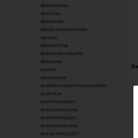
BECHEROVKA
BECOCAO
BEEFEATER
BÉKÉSI MANUFAKTÚRA
BELUGA
BENEDICTINE
BERENTZEN GRUPPE
BEVELAND
Ba
BIANCH
BIG KAHUNA
BLEEDING HEART RUM COMPANY
BLUE NUN
BOCK PINCÉSZET
BODEGAS VOLVER
BODRI PINCÉSZET
BOLYHOS PÁLINKA
BOLYKI PINCÉSZET