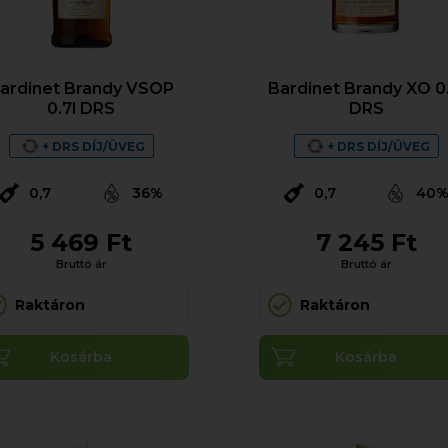
ardinet Brandy VSOP
Bardinet Brandy XO 0.
0.7l DRS
DRS
+ DRS DÍJ/ÜVEG
+ DRS DÍJ/ÜVEG
0,7
36%
0,7
40
5 469 Ft
7 245 Ft
Bruttó ár
Bruttó ár
Raktáron
Raktáron
Kosárba
Kosárba