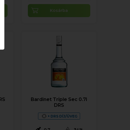
Kosárba
DRS
Bardinet Triple Sec 0.7l
DRS
+ DRS DÍJ/ÜVEG
0,7
34%