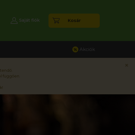
esés
Saját fiók
Kosár
Akciók
%
×
rtendő.
l függően.
k!