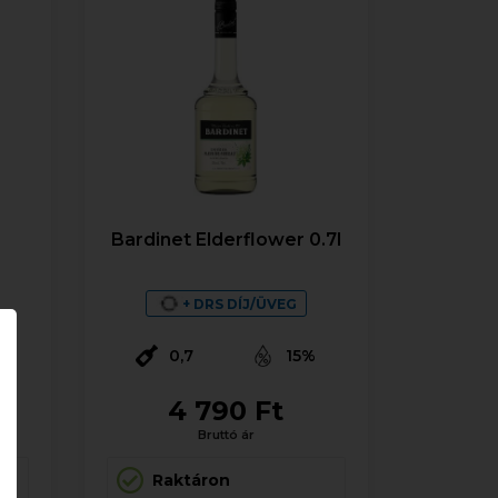
Bardinet Elderflower 0.7l
+ DRS DÍJ/ÜVEG
0,7
15%
4 790 Ft
Bruttó ár
Raktáron