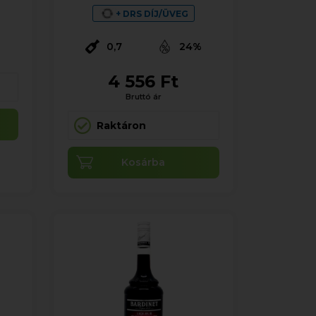
%
+ DRS DÍJ/ÜVEG
0,7
24%
4 556 Ft
Bruttó ár
Raktáron
Kosárba