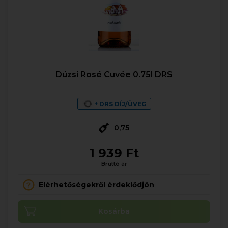
Dúzsi Rosé Cuvée 0.75l DRS
+ DRS DÍJ/ÜVEG
0,75
1 939 Ft
Bruttó ár
Elérhetőségekről érdeklődjön
Kosárba