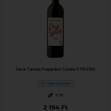
Gere Tamás Frappáns Cuvée 0.75l DRS
+ DRS DÍJ/ÜVEG
0,75
2 194 Ft