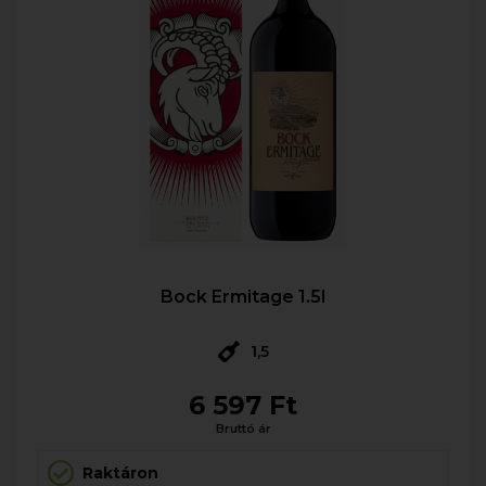
Bock Ermitage 1.5l
1,5
6 597 Ft
Bruttó ár
Raktáron