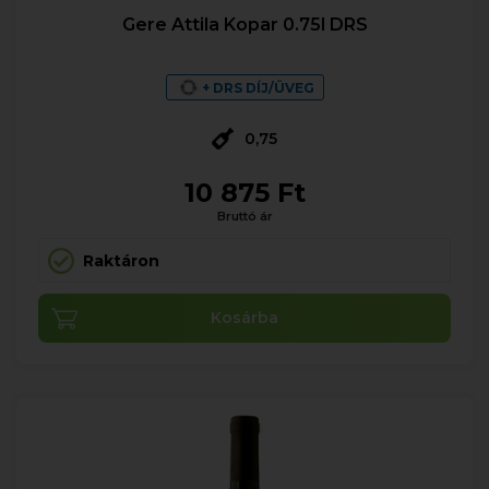
Gere Attila Kopar 0.75l DRS
+ DRS DÍJ/ÜVEG
0,75
10 875 Ft
Bruttó ár
Raktáron
Kosárba