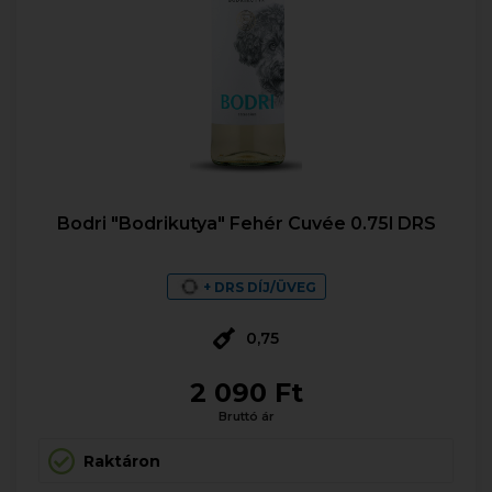
Bodri "Bodrikutya" Fehér Cuvée 0.75l DRS
+ DRS DÍJ/ÜVEG
0,75
2 090 Ft
Bruttó ár
Raktáron