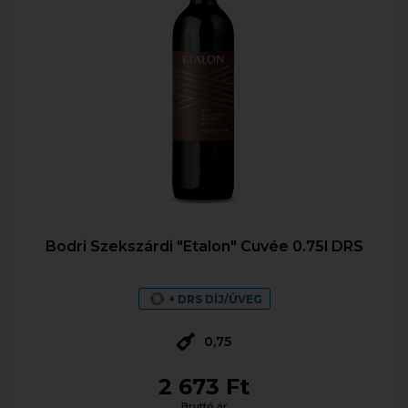
Bodri Szekszárdi "Etalon" Cuvée 0.75l DRS
+ DRS DÍJ/ÜVEG
0,75
2 673 Ft
Bruttó ár