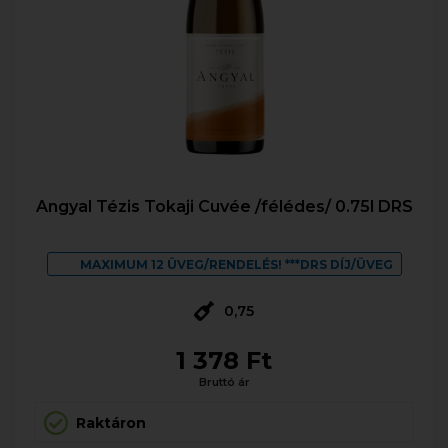
Angyal Tézis Tokaji Cuvée /félédes/ 0.75l DRS
MAXIMUM 12 ÜVEG/RENDELÉS! ***DRS DÍJ/ÜVEG
0,75
1 378 Ft
Bruttó ár
Raktáron