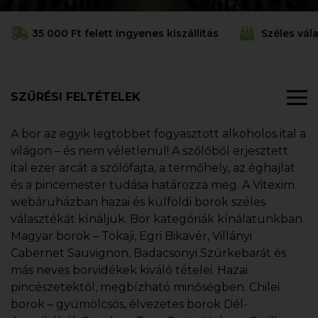
35 000 Ft felett ingyenes kiszállítás
Széles vál
SZŰRÉSI FELTÉTELEK
A bor az egyik legtöbbet fogyasztott alkoholos ital a
világon – és nem véletlenül! A szőlőből erjesztett
ital ezer arcát a szőlőfajta, a termőhely, az éghajlat
és a pincemester tudása határozza meg. A Vitexim
webáruházban hazai és külföldi borok széles
választékát kínáljuk. Bor kategóriák kínálatunkban
Magyar borok – Tokaji, Egri Bikavér, Villányi
Cabernet Sauvignon, Badacsonyi Szürkebarát és
más neves borvidékek kiváló tételei. Hazai
pincészetektől, megbízható minőségben. Chilei
borok – gyümölcsös, élvezetes borok Dél-