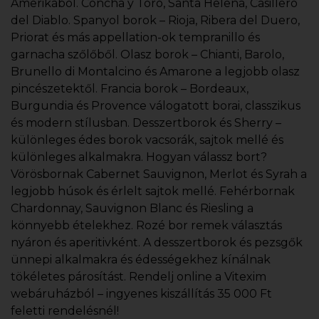
Amerikából. Concha y Toro, Santa Helena, Casillero
del Diablo. Spanyol borok – Rioja, Ribera del Duero,
Priorat és más appellation-ok tempranillo és
garnacha szőlőből. Olasz borok – Chianti, Barolo,
Brunello di Montalcino és Amarone a legjobb olasz
pincészetektől. Francia borok – Bordeaux,
Burgundia és Provence válogatott borai, classzikus
és modern stílusban. Desszertborok és Sherry –
különleges édes borok vacsorák, sajtok mellé és
különleges alkalmakra. Hogyan válassz bort?
Vörösbornak Cabernet Sauvignon, Merlot és Syrah a
legjobb húsok és érlelt sajtok mellé. Fehérbornak
Chardonnay, Sauvignon Blanc és Riesling a
könnyebb ételekhez. Rozé bor remek választás
nyáron és aperitivként. A desszertborok és pezsgők
ünnepi alkalmakra és édességekhez kínálnak
tökéletes párosítást. Rendelj online a Vitexim
webáruházból – ingyenes kiszállítás 35 000 Ft
feletti rendelésnél!