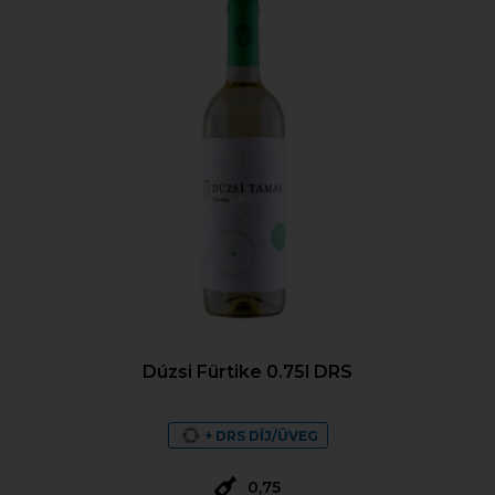
Dúzsi Fürtike 0.75l DRS
+ DRS DÍJ/ÜVEG
0,75