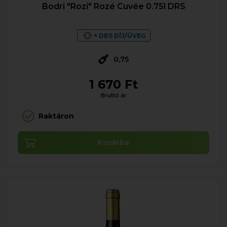
Bodri "Rozi" Rozé Cuvée 0.75l DRS
+ DRS DÍJ/ÜVEG
0,75
1 670 Ft
Bruttó ár
Raktáron
Kosárba