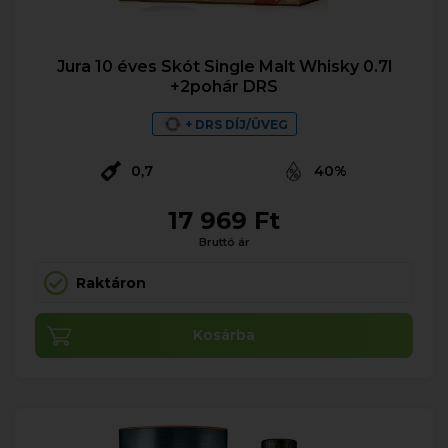
Jura 10 éves Skót Single Malt Whisky 0.7l
+2pohár DRS
+ DRS DÍJ/ÜVEG
0,7
40%
17 969 Ft
Bruttó ár
Raktáron
Kosárba