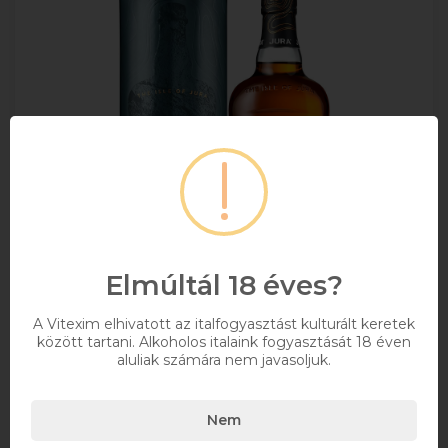
Elmúltál 18 éves?
A Vitexim elhivatott az italfogyasztást kulturált keretek
Jura 18 éves Skót Single Malt Whisky 0.7l DRS
között tartani. Alkoholos italaink fogyasztását 18 éven
aluliak számára nem javasoljuk.
+ DRS DÍJ/ÜVEG
Nem
0,7
44%