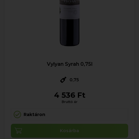
Vylyan Syrah 0,75l
0,75
4 536 Ft
Bruttó ár
Raktáron
Kosárba