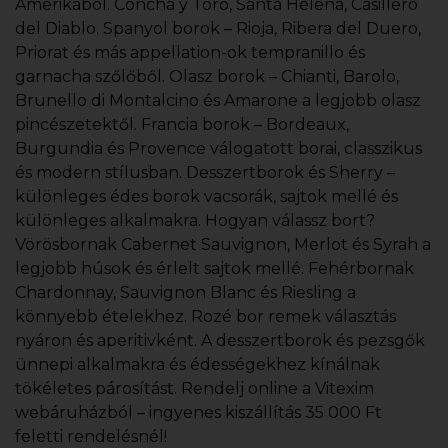
Amerikából. Concha y Toro, Santa Helena, Casillero
del Diablo. Spanyol borok – Rioja, Ribera del Duero,
Priorat és más appellation-ok tempranillo és
garnacha szőlőből. Olasz borok – Chianti, Barolo,
Brunello di Montalcino és Amarone a legjobb olasz
pincészetektől. Francia borok – Bordeaux,
Burgundia és Provence válogatott borai, classzikus
és modern stílusban. Desszertborok és Sherry –
különleges édes borok vacsorák, sajtok mellé és
különleges alkalmakra. Hogyan válassz bort?
Vörösbornak Cabernet Sauvignon, Merlot és Syrah a
legjobb húsok és érlelt sajtok mellé. Fehérbornak
Chardonnay, Sauvignon Blanc és Riesling a
könnyebb ételekhez. Rozé bor remek választás
nyáron és aperitivként. A desszertborok és pezsgők
ünnepi alkalmakra és édességekhez kínálnak
tökéletes párosítást. Rendelj online a Vitexim
webáruházból – ingyenes kiszállítás 35 000 Ft
feletti rendelésnél!