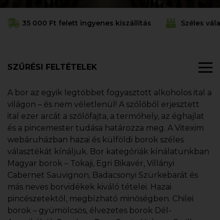
35 000 Ft felett ingyenes kiszállítás
Széles vál
SZŰRÉSI FELTÉTELEK
A bor az egyik legtöbbet fogyasztott alkoholos ital a
világon – és nem véletlenül! A szőlőből erjesztett
ital ezer arcát a szőlőfajta, a termőhely, az éghajlat
és a pincemester tudása határozza meg. A Vitexim
webáruházban hazai és külföldi borok széles
választékát kínáljuk. Bor kategóriák kínálatunkban
Magyar borok – Tokaji, Egri Bikavér, Villányi
Cabernet Sauvignon, Badacsonyi Szürkebarát és
más neves borvidékek kiváló tételei. Hazai
pincészetektől, megbízható minőségben. Chilei
borok – gyümölcsös, élvezetes borok Dél-