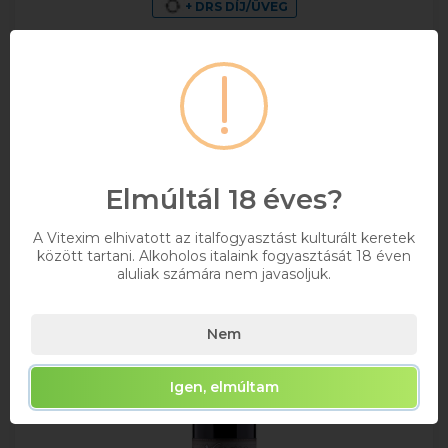
+ DRS DÍJ/ÜVEG
0,75
1 745 Ft
Bruttó ár
Raktáron
Elmúltál 18 éves?
Kosárba
A Vitexim elhivatott az italfogyasztást kulturált keretek
között tartani. Alkoholos italaink fogyasztását 18 éven
aluliak számára nem javasoljuk.
Nem
Igen, elmúltam