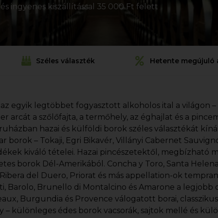
s ingyenes kiszállítással 35 000 Ft felett
Széles választék
Hetente megújuló 
 az egyik legtöbbet fogyasztott alkoholos ital a világon –
ezer arcát a szőlőfajta, a termőhely, az éghajlat és a pin
uházban hazai és külföldi borok széles választékát kín
r borok – Tokaji, Egri Bikavér, Villányi Cabernet Sauvi
dékek kiváló tételei. Hazai pincészetektől, megbízható 
etes borok Dél-Amerikából. Concha y Toro, Santa Helena, 
, Ribera del Duero, Priorat és más appellation-ok tempran
ti, Barolo, Brunello di Montalcino és Amarone a legjobb o
aux, Burgundia és Provence válogatott borai, classziku
y – különleges édes borok vacsorák, sajtok mellé és kül