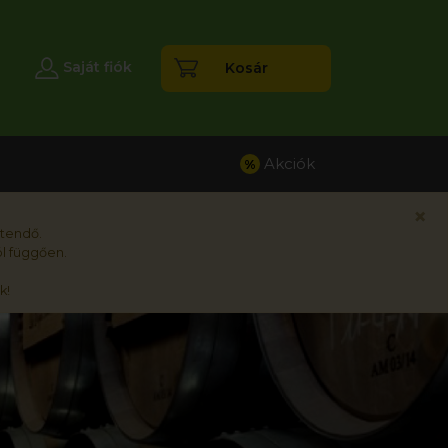
esés
Saját fiók
Kosár
Akciók
%
×
rtendő.
l függően.
k!