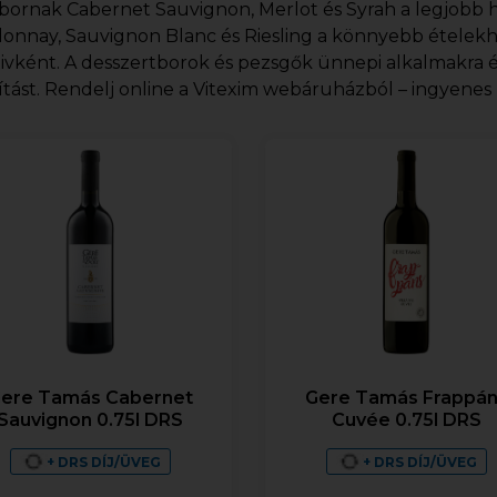
bornak Cabernet Sauvignon, Merlot és Syrah a legjobb h
onnay, Sauvignon Blanc és Riesling a könnyebb ételekh
tivként. A desszertborok és pezsgők ünnepi alkalmakra 
ítást. Rendelj online a Vitexim webáruházból – ingyenes ki
ere Tamás Cabernet
Gere Tamás Frappá
Sauvignon 0.75l DRS
Cuvée 0.75l DRS
+ DRS DÍJ/ÜVEG
+ DRS DÍJ/ÜVEG