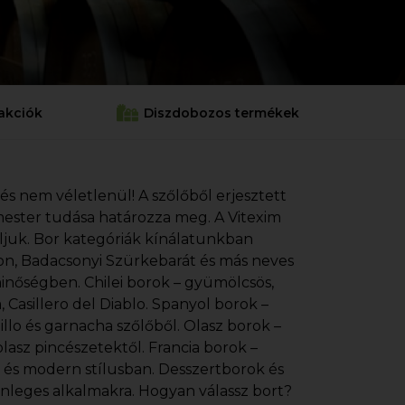
akciók
Diszdobozos termékek
 és nem véletlenül! A szőlőből erjesztett
cemester tudása határozza meg. A Vitexim
áljuk. Bor kategóriák kínálatunkban
gnon, Badacsonyi Szürkebarát és más neves
minőségben. Chilei borok – gyümölcsös,
Casillero del Diablo. Spanyol borok –
illo és garnacha szőlőből. Olasz borok –
lasz pincészetektől. Francia borok –
s és modern stílusban. Desszertborok és
önleges alkalmakra. Hogyan válassz bort?