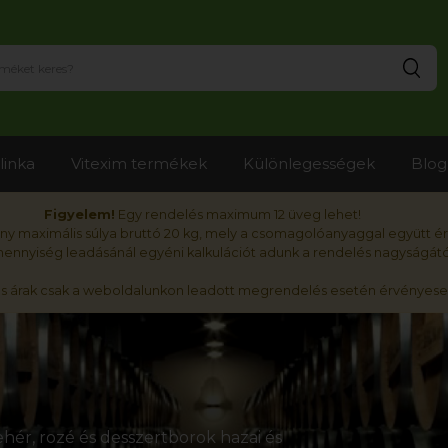
Ker
linka
Vitexim termékek
Különlegességek
Blog
Figyelem!
Egy rendelés maximum 12 üveg lehet!
y maximális súlya bruttó 20 kg, mely a csomagolóanyaggal együtt é
nnyiség leadásánál egyéni kalkulációt adunk a rendelés nagyságátó
ós árak csak a weboldalunkon leadott megrendelés esetén érvényese
hér, rozé és desszertborok hazai és