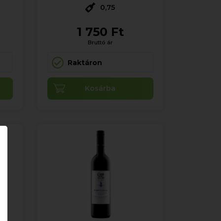
0,75
1 750 Ft
Bruttó ár
Raktáron
Kosárba