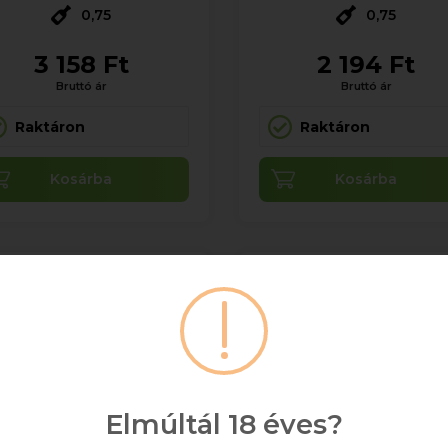
0,75
0,75
3 158 Ft
2 194 Ft
Bruttó ár
Bruttó ár
Raktáron
Raktáron
Kosárba
Kosárba
Elmúltál 18 éves?