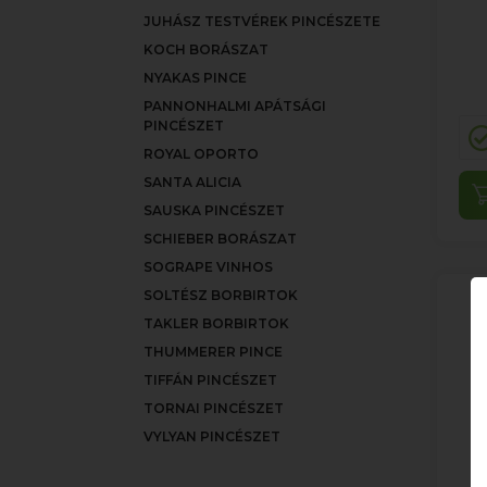
JUHÁSZ TESTVÉREK PINCÉSZETE
KOCH BORÁSZAT
NYAKAS PINCE
PANNONHALMI APÁTSÁGI
PINCÉSZET
ROYAL OPORTO
SANTA ALICIA
SAUSKA PINCÉSZET
SCHIEBER BORÁSZAT
SOGRAPE VINHOS
SOLTÉSZ BORBIRTOK
TAKLER BORBIRTOK
THUMMERER PINCE
TIFFÁN PINCÉSZET
TORNAI PINCÉSZET
VYLYAN PINCÉSZET