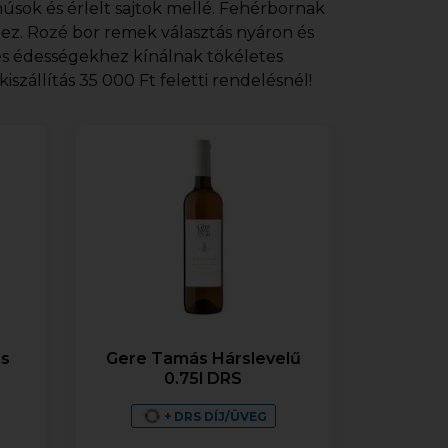
úsok és érlelt sajtok mellé. Fehérbornak
ez. Rozé bor remek választás nyáron és
és édességekhez kínálnak tökéletes
szállítás 35 000 Ft feletti rendelésnél!
ns
Gere Tamás Hárslevelű
0.75l DRS
+ DRS DÍJ/ÜVEG