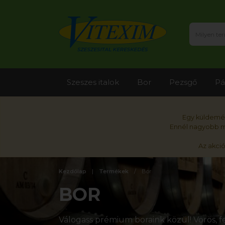
Szeszes italok
Bor
Pezsgő
Pá
Egy küldemén
Ennél nagyobb me
Az akci
Kezdőlap
Termékek
Bor
BOR
Válogass prémium boraink közül! Vörös, fe