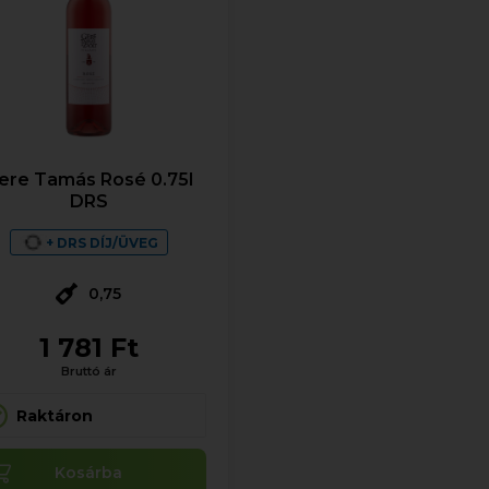
ere Tamás Rosé 0.75l
DRS
+ DRS DÍJ/ÜVEG
0,75
1 781 Ft
Bruttó ár
Raktáron
Kosárba