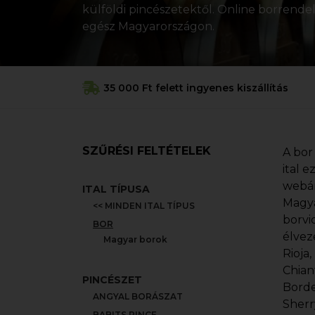
külföldi pincészetektől. Online borrendelé
egész Magyarországon.
35 000 Ft felett ingyenes kiszállítás
SZŰRÉSI FELTÉTELEK
A bor
ital 
webár
ITAL TÍPUSA
Magya
<< MINDEN ITAL TÍPUS
borvi
BOR
élvez
Magyar borok
Rioja
Chian
PINCÉSZET
Borde
ANGYAL BORÁSZAT
Sherr
BABITS PINCE