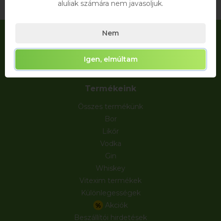
aluliak számára nem javasoljuk.
Nem
Igen, elmúltam
Termékeink
Összes termékünk
Bor
Likőr
Vodka
Gin
Whiskey
Vitexim termékek
Különlegességek
Akciók
%
Beszállítói hirdetések