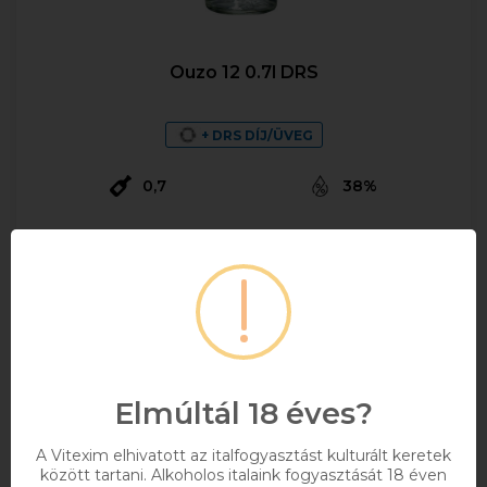
Ouzo 12 0.7l DRS
+ DRS DÍJ/ÜVEG
0,7
38%
7 690 Ft
Bruttó ár
Raktáron
Kosárba
Elmúltál 18 éves?
A Vitexim elhivatott az italfogyasztást kulturált keretek
között tartani. Alkoholos italaink fogyasztását 18 éven