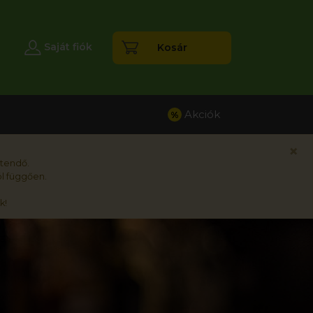
esés
Saját fiók
Kosár
Akciók
%
×
rtendő.
l függően.
k!