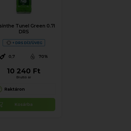
sinthe Tunel Green 0.7l
DRS
+ DRS DÍJ/ÜVEG
0,7
70%
10 240 Ft
Bruttó ár
Raktáron
Kosárba