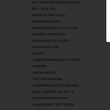
BOTTEGA PEZSGŐPINCÉSZET
BOTTEGA SPA
BRAMLEY AND GAGE
BROCKMANS GIN
BRUICHLADDICH DISTILLERY
BUDÁNYI PINCÉSZET
BUSHMILLS DISTILLERY
BÚZAVIRÁG GIN
CALVET
CAMERONBRIDGE DISTILLERY
CAMPARI
CAORUNN GIN
CAPTAIN MORGAN
CARRIBEAN SPIRITS PANAMA
CASA CUERVO, S.A. DE C.V.
CHAMPAGNE RUINART
CHAMPAGNE TAITTINGER