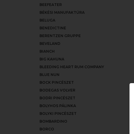
BEEFEATER
BÉKÉSI MANUFAKTÚRA
BELUGA
BENEDICTINE
BERENTZEN GRUPPE
BEVELAND
BIANCH
BIG KAHUNA
BLEEDING HEART RUM COMPANY
BLUE NUN
BOCK PINCÉSZET
BODEGAS VOLVER
BODRI PINCÉSZET
BOLYHOS PÁLINKA
BOLYKI PINCÉSZET
BOMBARDINO
BORCO