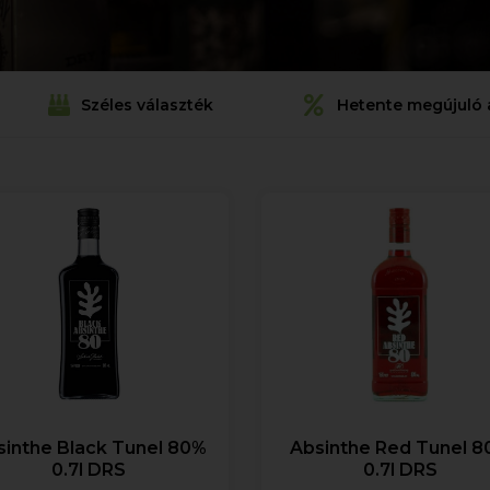
Széles választék
Hetente megújuló 
sinthe Black Tunel 80%
Absinthe Red Tunel 
0.7l DRS
0.7l DRS