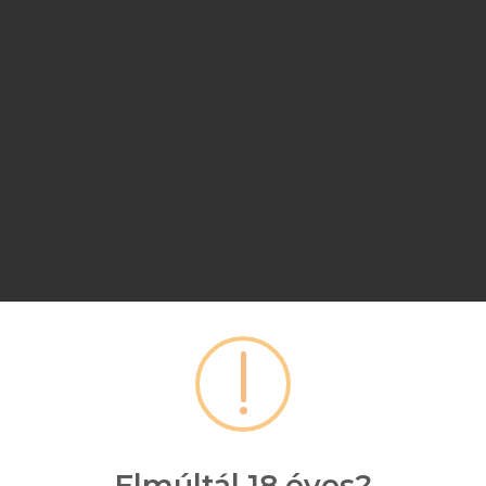
Elmúltál 18 éves?