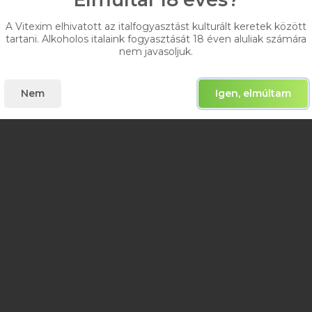
A Vitexim elhivatott az italfogyasztást kulturált keretek között
tartani. Alkoholos italaink fogyasztását 18 éven aluliak számára
nem javasoljuk.
Nem
Igen, elmúltam