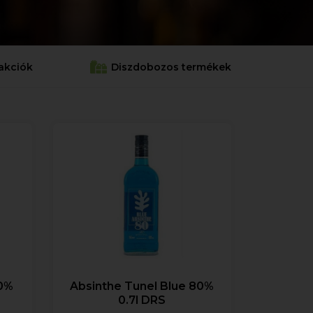
akciók
Diszdobozos termékek
80%
Absinthe Tunel Blue 80%
0.7l DRS