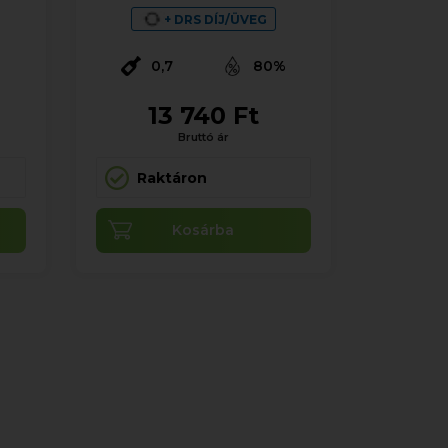
+ DRS DÍJ/ÜVEG
%
0,7
80%
13 740 Ft
Bruttó ár
Raktáron
Kosárba