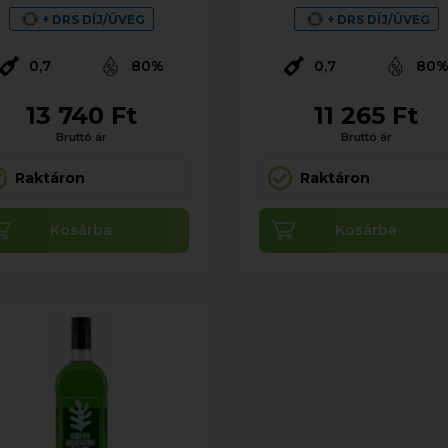
+ DRS DÍJ/ÜVEG
+ DRS DÍJ/ÜVEG
0,7
80%
0,7
80
13 740 Ft
11 265 Ft
Bruttó ár
Bruttó ár
Raktáron
Raktáron
Kosárba
Kosárba