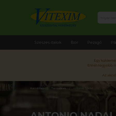
Szeszes italok
Bor
Pezsgő
Pá
Egy küldemén
Ennél nagyobb me
Az akci
Kezdőlap
Termékek
Antonio Nadal
ANTONIO NADAL