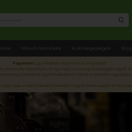
Ker
linka
Vitexim termékek
Különlegességek
Blog
Figyelem!
Egy rendelés maximum 12 üveg lehet!
y maximális súlya bruttó 20 kg, mely a csomagolóanyaggal együtt é
nnyiség leadásánál egyéni kalkulációt adunk a rendelés nagyságátó
ós árak csak a weboldalunkon leadott megrendelés esetén érvényese