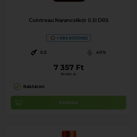
Cointreau Narancslikőr 0.5l DRS
+ DRS DÍJ/ÜVEG
0,5
40%
7 357 Ft
Bruttó ár
Raktáron
Kosárba