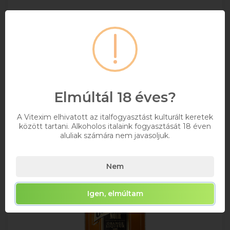
7 560 Ft
Bruttó ár
Raktáron
Kosárba
Elmúltál 18 éves?
A Vitexim elhivatott az italfogyasztást kulturált keretek
között tartani. Alkoholos italaink fogyasztását 18 éven
aluliak számára nem javasoljuk.
Nem
Igen, elmúltam