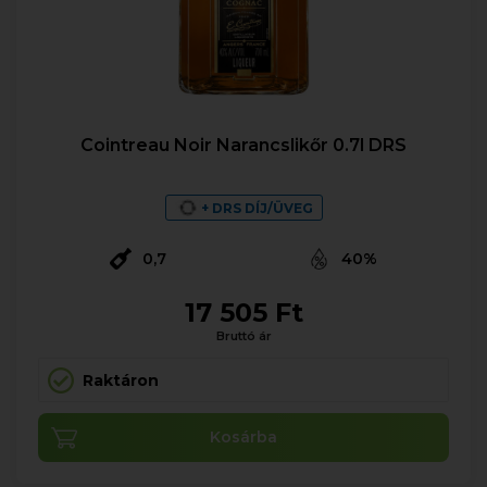
Cointreau Noir Narancslikőr 0.7l DRS
+ DRS DÍJ/ÜVEG
0,7
40%
17 505 Ft
Bruttó ár
Raktáron
Kosárba