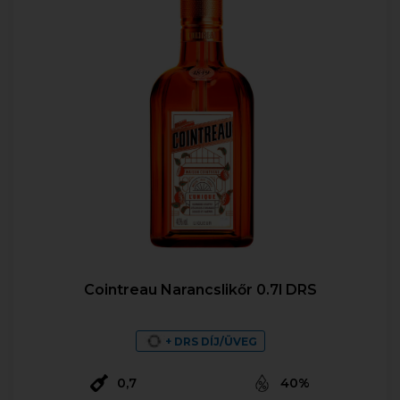
Cointreau Narancslikőr 0.7l DRS
+ DRS DÍJ/ÜVEG
0,7
40%