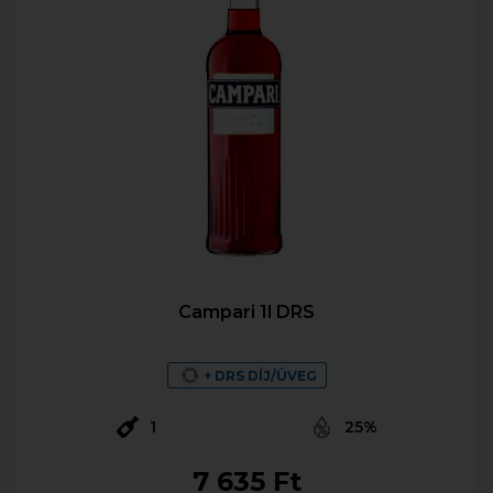
Campari 1l DRS
+ DRS DÍJ/ÜVEG
1
25%
7 635 Ft