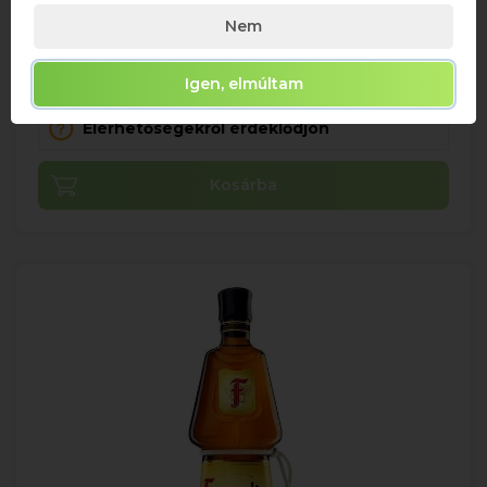
0,7
16.5%
Nem
6 316 Ft
Igen, elmúltam
Bruttó ár
Elérhetőségekről érdeklődjön
Kosárba