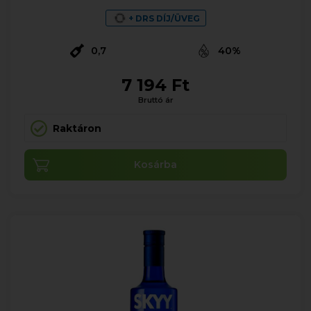
+ DRS DÍJ/ÜVEG
0,7
40%
7 194 Ft
Bruttó ár
Raktáron
Kosárba