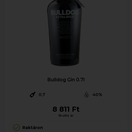
Bulldog Gin 0.7l
0,7
40%
8 811 Ft
Bruttó ár
Raktáron