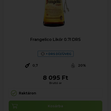
Frangelico Likőr 0.7l DRS
+ DRS DÍJ/ÜVEG
0,7
20%
8 095 Ft
Bruttó ár
Raktáron
Kosárba