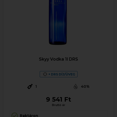
Skyy Vodka 1l DRS
+ DRS DÍJ/ÜVEG
1
40%
9 541 Ft
Bruttó ár
Raktáron