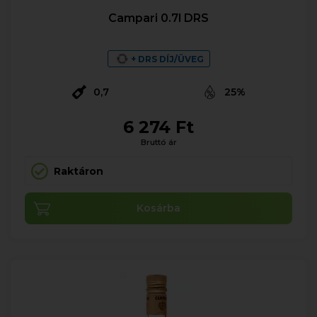
Campari 0.7l DRS
+ DRS DÍJ/ÜVEG
0,7
25%
6 274 Ft
Bruttó ár
Raktáron
Kosárba