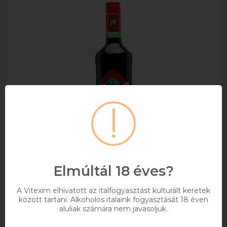
Elmúltál 18 éves?
Cynar Bitter 0.7l DRS
A Vitexim elhivatott az italfogyasztást kulturált keretek
között tartani. Alkoholos italaink fogyasztását 18 éven
+ DRS DÍJ/ÜVEG
aluliak számára nem javasoljuk.