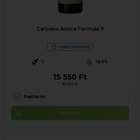
Carpano Antica Formula 1l
+ DRS DÍJ/ÜVEG
1
16.5%
15 550 Ft
Bruttó ár
Raktáron
Kosárba