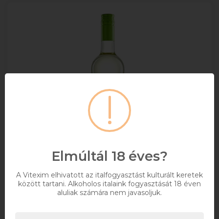
Elmúltál 18 éves?
A Vitexim elhivatott az italfogyasztást kulturált keretek
Koch Irsai Olivér 0.75l DRS
között tartani. Alkoholos italaink fogyasztását 18 éven
aluliak számára nem javasoljuk.
+ DRS DÍJ/ÜVEG