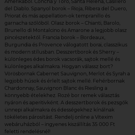
Amerikából. Concha y Toro, Santa Helena, Casillero
del Diablo. Spanyol borok – Rioja, Ribera del Duero,
Priorat és más appellation-ok tempranillo és
garnacha szőlőből. Olasz borok – Chianti, Barolo,
Brunello di Montalcino és Amarone a legjobb olasz
pincészetektől. Francia borok – Bordeaux,
Burgundia és Provence válogatott borai, classzikus
és modern stílusban. Desszertborok és Sherry –
különleges édes borok vacsorák, sajtok mellé és
különleges alkalmakra. Hogyan válassz bort?
Vörösbornak Cabernet Sauvignon, Merlot és Syrah a
legjobb húsok és érlelt sajtok mellé. Fehérbornak
Chardonnay, Sauvignon Blanc és Riesling a
könnyebb ételekhez. Rozé bor remek választás
nyáron és aperitivként. A desszertborok és pezsgők
ünnepi alkalmakra és édességekhez kínálnak
tökéletes párosítást. Rendelj online a Vitexim
webáruházból – ingyenes kiszállítás 35 000 Ft
feletti rendelésnél!