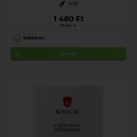
0,75
1 480 Ft
Bruttó ár
Raktáron
Kosárba