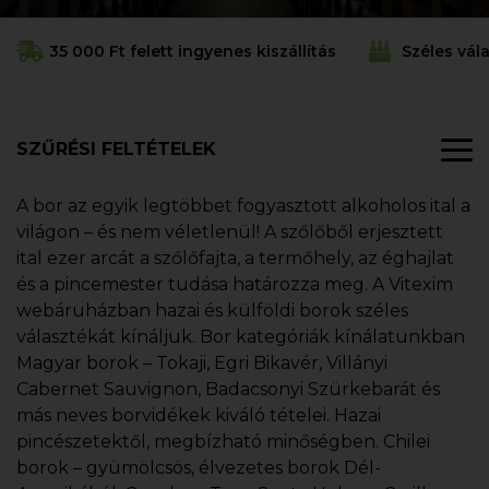
35 000 Ft felett ingyenes kiszállítás
Széles vál
SZŰRÉSI FELTÉTELEK
A bor az egyik legtöbbet fogyasztott alkoholos ital a
világon – és nem véletlenül! A szőlőből erjesztett
ital ezer arcát a szőlőfajta, a termőhely, az éghajlat
és a pincemester tudása határozza meg. A Vitexim
webáruházban hazai és külföldi borok széles
választékát kínáljuk. Bor kategóriák kínálatunkban
Magyar borok – Tokaji, Egri Bikavér, Villányi
Cabernet Sauvignon, Badacsonyi Szürkebarát és
más neves borvidékek kiváló tételei. Hazai
pincészetektől, megbízható minőségben. Chilei
borok – gyümölcsös, élvezetes borok Dél-