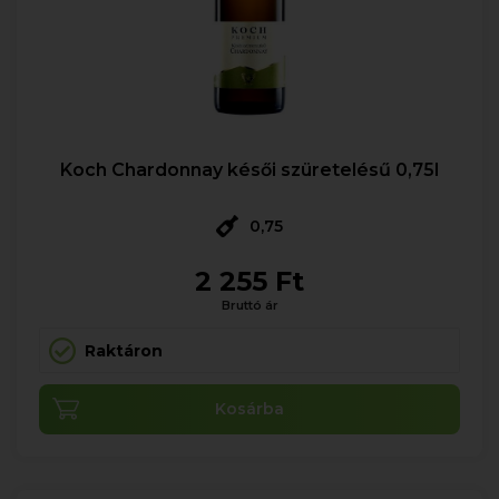
Koch Chardonnay késői szüretelésű 0,75l
0,75
2 255 Ft
Bruttó ár
Raktáron
Kosárba