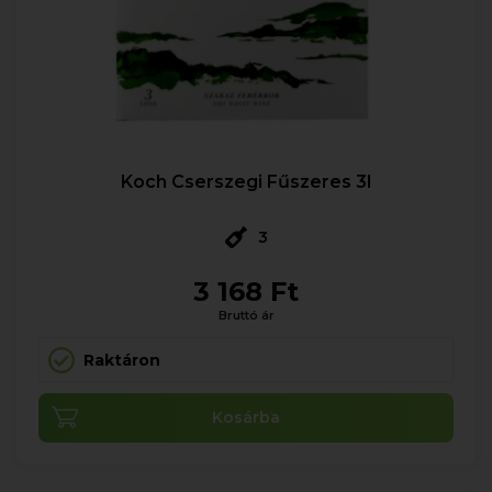
Koch Cserszegi Fűszeres 3l
3
3 168 Ft
Bruttó ár
Raktáron
Kosárba