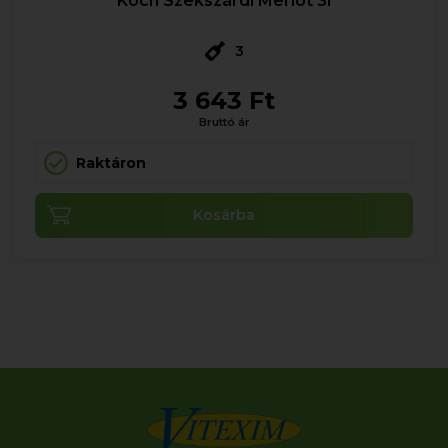
Koch Szekszárdi Merlot 3l
3
3 643 Ft
Bruttó ár
Raktáron
Kosárba