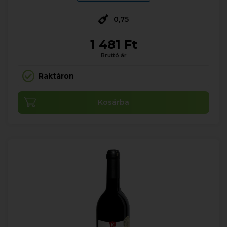
0,75
1 481 Ft
Bruttó ár
Raktáron
Kosárba