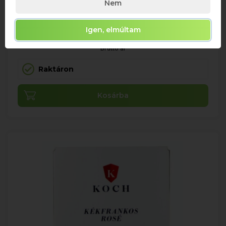
Nem
0,75
Igen, elmúltam
1 688 Ft
Bruttó ár
Raktáron
Kosárba