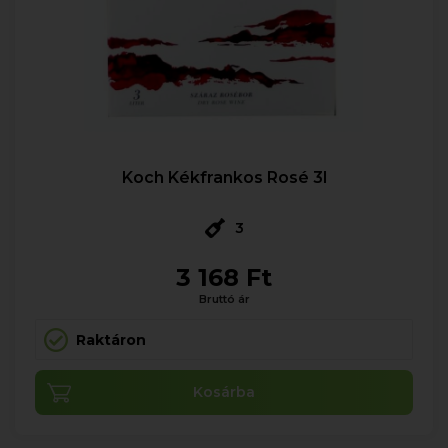
Koch Kékfrankos Rosé 3l
3
3 168 Ft
Bruttó ár
Raktáron
Kosárba