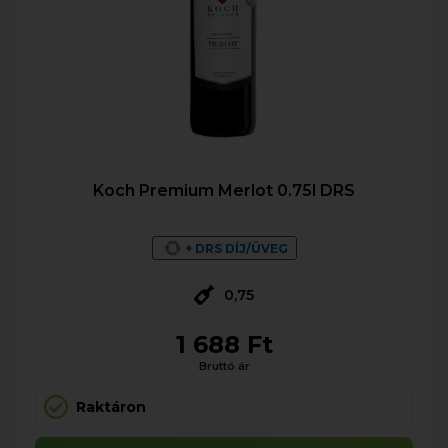
Koch Premium Merlot 0.75l DRS
+ DRS DÍJ/ÜVEG
0,75
1 688 Ft
Bruttó ár
Raktáron