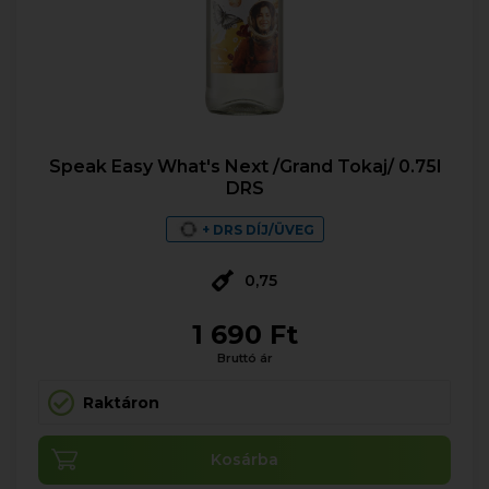
Speak Easy What's Next /Grand Tokaj/ 0.75l
DRS
+ DRS DÍJ/ÜVEG
0,75
1 690 Ft
Bruttó ár
Raktáron
Kosárba