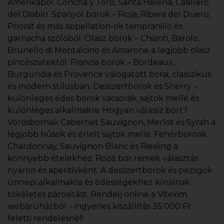
Amerikából. Concha y Toro, Santa Helena, Casillero
del Diablo. Spanyol borok – Rioja, Ribera del Duero,
Priorat és más appellation-ok tempranillo és
garnacha szőlőből. Olasz borok – Chianti, Barolo,
Brunello di Montalcino és Amarone a legjobb olasz
pincészetektől. Francia borok – Bordeaux,
Burgundia és Provence válogatott borai, classzikus
és modern stílusban. Desszertborok és Sherry –
különleges édes borok vacsorák, sajtok mellé és
különleges alkalmakra. Hogyan válassz bort?
Vörösbornak Cabernet Sauvignon, Merlot és Syrah a
legjobb húsok és érlelt sajtok mellé. Fehérbornak
Chardonnay, Sauvignon Blanc és Riesling a
könnyebb ételekhez. Rozé bor remek választás
nyáron és aperitivként. A desszertborok és pezsgők
ünnepi alkalmakra és édességekhez kínálnak
tökéletes párosítást. Rendelj online a Vitexim
webáruházból – ingyenes kiszállítás 35 000 Ft
feletti rendelésnél!