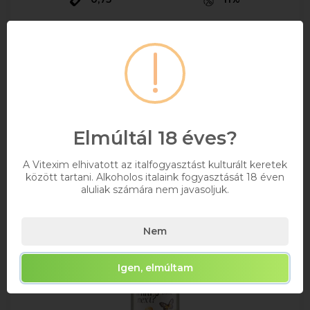
2 689 Ft
Bruttó ár
Raktáron
Kosárba
Elmúltál 18 éves?
A Vitexim elhivatott az italfogyasztást kulturált keretek
között tartani. Alkoholos italaink fogyasztását 18 éven
aluliak számára nem javasoljuk.
Nem
Igen, elmúltam