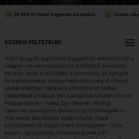
35 000 Ft felett ingyenes kiszállítás
Széles vál
SZŰRÉSI FELTÉTELEK
A bor az egyik legtöbbet fogyasztott alkoholos ital a
világon – és nem véletlenül! A szőlőből erjesztett
ital ezer arcát a szőlőfajta, a termőhely, az éghajlat
és a pincemester tudása határozza meg. A Vitexim
webáruházban hazai és külföldi borok széles
választékát kínáljuk. Bor kategóriák kínálatunkban
Magyar borok – Tokaji, Egri Bikavér, Villányi
Cabernet Sauvignon, Badacsonyi Szürkebarát és
más neves borvidékek kiváló tételei. Hazai
pincészetektől, megbízható minőségben. Chilei
borok – gyümölcsös, élvezetes borok Dél-