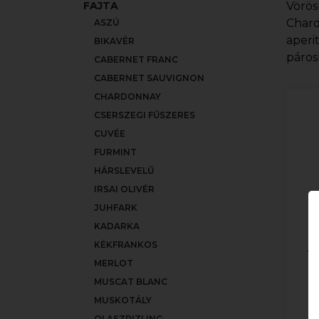
FAJTA
Vörös
Chard
ASZÚ
aperi
BIKAVÉR
páros
CABERNET FRANC
CABERNET SAUVIGNON
CHARDONNAY
CSERSZEGI FŰSZERES
CUVÉE
FURMINT
HÁRSLEVELŰ
IRSAI OLIVÉR
JUHFARK
KADARKA
KÉKFRANKOS
To
MERLOT
MUSCAT BLANC
MUSKOTÁLY
OLASZRIZLING