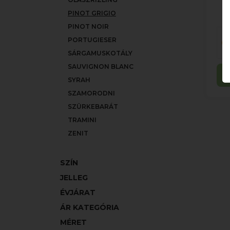
PINOT GRIGIO
PINOT NOIR
PORTUGIESER
SÁRGAMUSKOTÁLY
SAUVIGNON BLANC
SYRAH
SZAMORODNI
SZÜRKEBARÁT
TRAMINI
ZENIT
SZÍN
JELLEG
ÉVJÁRAT
ÁR KATEGÓRIA
MÉRET