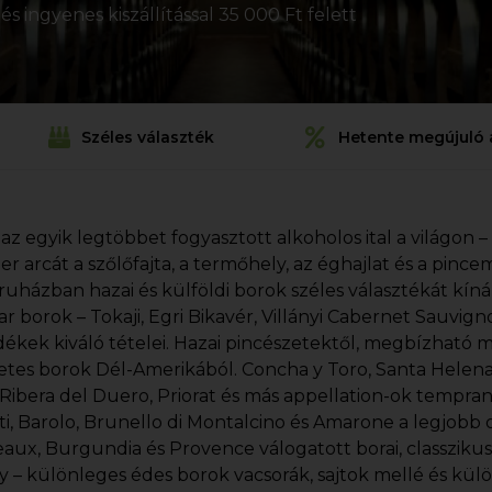
s ingyenes kiszállítással 35 000 Ft felett
Széles választék
Hetente megújuló 
 az egyik legtöbbet fogyasztott alkoholos ital a világon –
ezer arcát a szőlőfajta, a termőhely, az éghajlat és a pin
uházban hazai és külföldi borok széles választékát kín
r borok – Tokaji, Egri Bikavér, Villányi Cabernet Sauvi
dékek kiváló tételei. Hazai pincészetektől, megbízható 
etes borok Dél-Amerikából. Concha y Toro, Santa Helena, 
, Ribera del Duero, Priorat és más appellation-ok tempran
ti, Barolo, Brunello di Montalcino és Amarone a legjobb o
aux, Burgundia és Provence válogatott borai, classziku
y – különleges édes borok vacsorák, sajtok mellé és kül