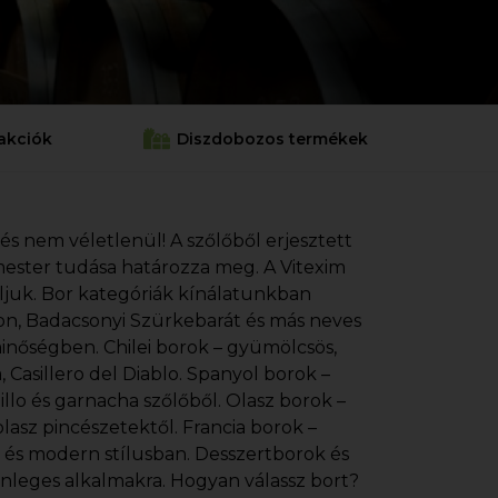
akciók
Diszdobozos termékek
 és nem véletlenül! A szőlőből erjesztett
cemester tudása határozza meg. A Vitexim
áljuk. Bor kategóriák kínálatunkban
gnon, Badacsonyi Szürkebarát és más neves
minőségben. Chilei borok – gyümölcsös,
Casillero del Diablo. Spanyol borok –
illo és garnacha szőlőből. Olasz borok –
lasz pincészetektől. Francia borok –
s és modern stílusban. Desszertborok és
önleges alkalmakra. Hogyan válassz bort?