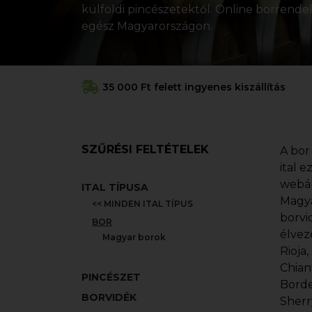
külföldi pincészetektől. Online borrendelé
egész Magyarországon.
35 000 Ft felett ingyenes kiszállítás
SZŰRÉSI FELTÉTELEK
A bor
ital 
webár
ITAL TÍPUSA
Magya
<< MINDEN ITAL TÍPUS
borvi
BOR
élvez
Magyar borok
Rioja
Chian
PINCÉSZET
Borde
BORVIDÉK
Sherr