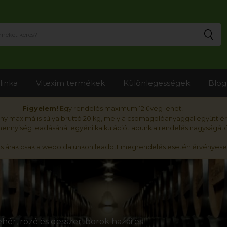
Ker
linka
Vitexim termékek
Különlegességek
Blog
Figyelem!
Egy rendelés maximum 12 üveg lehet!
y maximális súlya bruttó 20 kg, mely a csomagolóanyaggal együtt é
nnyiség leadásánál egyéni kalkulációt adunk a rendelés nagyságátó
ós árak csak a weboldalunkon leadott megrendelés esetén érvényese
hér, rozé és desszertborok hazai és