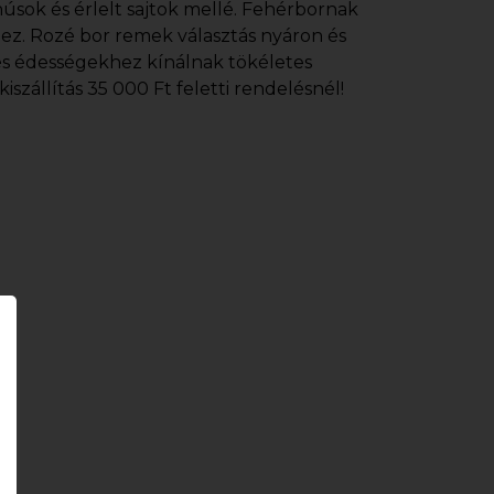
úsok és érlelt sajtok mellé. Fehérbornak
ez. Rozé bor remek választás nyáron és
és édességekhez kínálnak tökéletes
szállítás 35 000 Ft feletti rendelésnél!