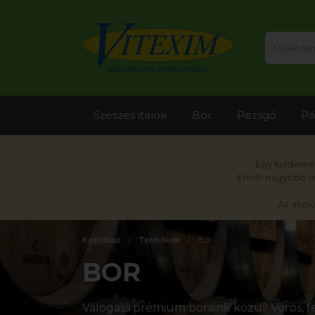
Szeszes italok
Bor
Pezsgő
Pá
Egy küldemén
Ennél nagyobb me
Az akci
Kezdőlap
Termékek
Bor
BOR
Válogass prémium boraink közül! Vörös, fe