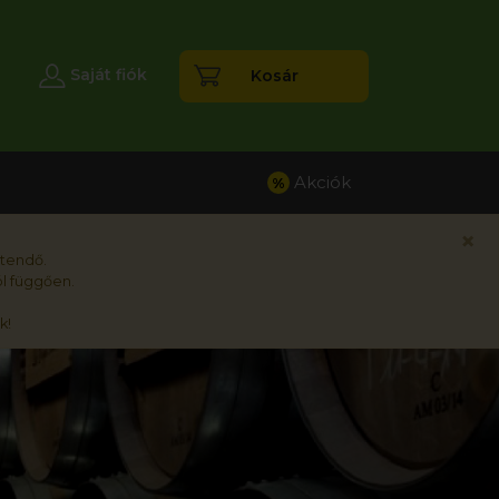
esés
Saját fiók
Kosár
Akciók
%
×
rtendő.
l függően.
k!