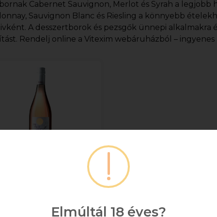
bornak Cabernet Sauvignon, Merlot és Syrah a legjobb h
onnay, Sauvignon Blanc és Riesling a könnyebb ételekh
tivként. A desszertborok és pezsgők ünnepi alkalmakra 
ítást. Rendelj online a Vitexim webáruházból – ingyenes ki
rnai Somlói Friss Pink
Pinot Grigio 0.75l
0,75
Elmúltál 18 éves?