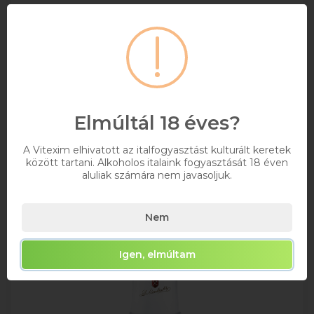
Bruttó ár
Raktáron
Kosárba
Elmúltál 18 éves?
A Vitexim elhivatott az italfogyasztást kulturált keretek
között tartani. Alkoholos italaink fogyasztását 18 éven
aluliak számára nem javasoljuk.
Nem
Igen, elmúltam