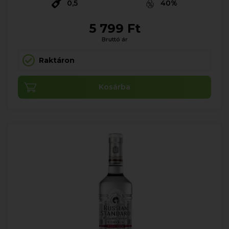
0,5
40%
5 799 Ft
Bruttó ár
Raktáron
Kosárba