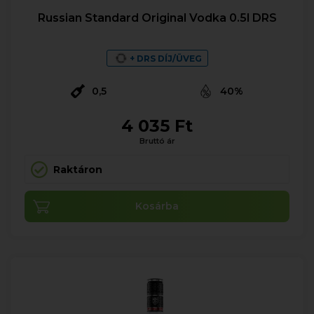
Russian Standard Original Vodka 0.5l DRS
+ DRS DÍJ/ÜVEG
0,5
40%
4 035 Ft
Bruttó ár
Raktáron
Kosárba