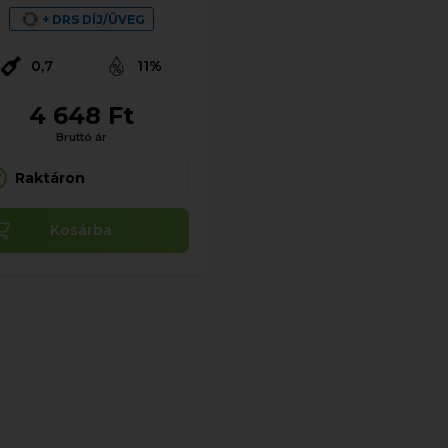
+ DRS DÍJ/ÜVEG
0,7
11%
4 648 Ft
Bruttó ár
Raktáron
Kosárba