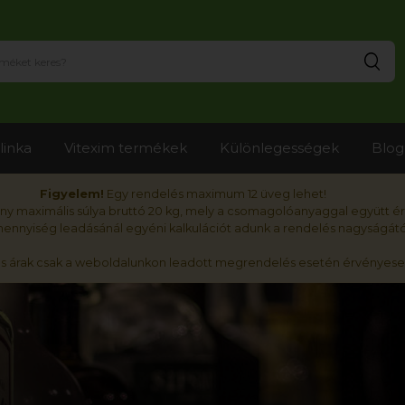
Ker
linka
Vitexim termékek
Különlegességek
Blog
Figyelem!
Egy rendelés maximum 12 üveg lehet!
y maximális súlya bruttó 20 kg, mely a csomagolóanyaggal együtt é
nnyiség leadásánál egyéni kalkulációt adunk a rendelés nagyságátó
ós árak csak a weboldalunkon leadott megrendelés esetén érvényese