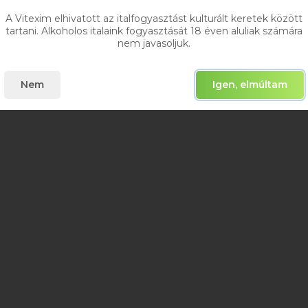
A Vitexim elhivatott az italfogyasztást kulturált keretek között
tartani. Alkoholos italaink fogyasztását 18 éven aluliak számára
nem javasoljuk.
Nem
Igen, elmúltam