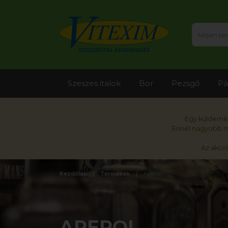
Szeszes italok
Bor
Pezsgő
Pá
Egy küldemén
Ennél nagyobb me
Az akci
Kezdőlap
Termékek
Aperol
APEROL