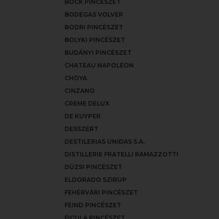
BOCK PINCÉSZET
BODEGAS VOLVER
BODRI PINCÉSZET
BOLYKI PINCÉSZET
BUDÁNYI PINCÉSZET
CHATEAU NAPOLEON
CHOYA
CINZANO
CREME DELUX
DE KUYPER
DESSZERT
DESTILERIAS UNIDAS S.A.
DISTILLERIE FRATELLI RAMAZZOTTI
DÚZSI PINCÉSZET
ELDORADO SZIRUP
FEHÉRVÁRI PINCÉSZET
FEIND PINCÉSZET
FIGULA PINCÉSZET