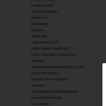
FINSBURY GIN
FONT PINCÉSZET
FRANCOIS
FREIXENET
GANCIA
GARRONE
GERE PINCÉSZET
GERE TAMÁS PINCÉSZET
GERE-SCHUBERT PINCÉSZET
GIFFARD
GLENFIDDICH WHISKEY DISTILLERY
GÖTZ PINCÉSZET
HARASZTHY PINCÉSZET
HENKELL
HUNGÁRIA PEZSGŐPINCÉSZET
HUYGHE SÖRFŐZDE
J.P.CHENET