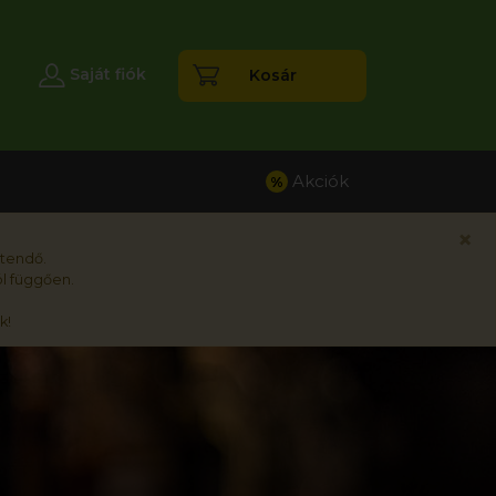
esés
Saját fiók
Kosár
Akciók
%
×
rtendő.
l függően.
k!