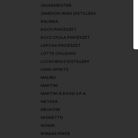
JAGERMEISTER
JAMESON IRISH DISTILLERS
KALINKA
KOCH PINCÉSZET
KÚCS GYULA PINCÉSZET
LAPOSA PINCÉSZET
LOTTE CHILSUNG
LUCAS BOLS DISTILLERY
LVMH SPIRITS
MALIBU
MARTINI
MARTINI & ROSSI S.P.A.
METAXA
MEUKOW
MIONETTO
MONIN
NYAKAS PINCE