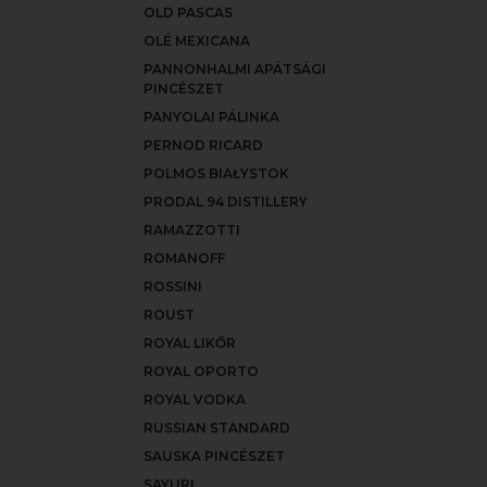
OLD PASCAS
OLÉ MEXICANA
PANNONHALMI APÁTSÁGI
PINCÉSZET
PANYOLAI PÁLINKA
PERNOD RICARD
POLMOS BIAŁYSTOK
PRODAL 94 DISTILLERY
RAMAZZOTTI
ROMANOFF
ROSSINI
ROUST
ROYAL LIKŐR
ROYAL OPORTO
ROYAL VODKA
RUSSIAN STANDARD
SAUSKA PINCÉSZET
SAYURI