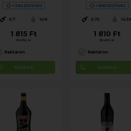
+ DRS DÍJ/ÜVEG
+ DRS DÍJ/ÜVEG
0,7
14%
0,75
14.5
1 815 Ft
1 810 Ft
Bruttó ár
Bruttó ár
Raktáron
Raktáron
Kosárba
Kosárba