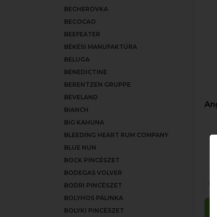
BECHEROVKA
BECOCAO
BEEFEATER
BÉKÉSI MANUFAKTÚRA
BELUGA
BENEDICTINE
BERENTZEN GRUPPE
BEVELAND
Ang
BIANCH
BIG KAHUNA
BLEEDING HEART RUM COMPANY
BLUE NUN
BOCK PINCÉSZET
BODEGAS VOLVER
BODRI PINCÉSZET
BOLYHOS PÁLINKA
BOLYKI PINCÉSZET