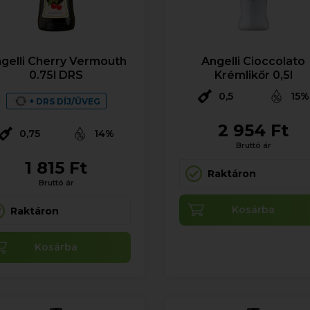
gelli Cherry Vermouth
Angelli Cioccolato
0.75l DRS
Krémlikőr 0,5l
0,5
15%
+ DRS DÍJ/ÜVEG
2 954 Ft
0,75
14%
Bruttó ár
1 815 Ft
Raktáron
Bruttó ár
Kosárba
Raktáron
Kosárba