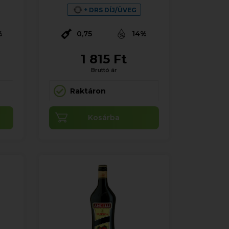
+ DRS DÍJ/ÜVEG
%
0,75
14%
1 815 Ft
Bruttó ár
Raktáron
Kosárba