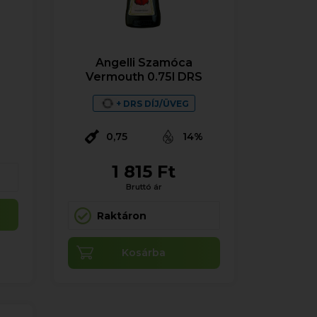
Angelli Szamóca
Vermouth 0.75l DRS
+ DRS DÍJ/ÜVEG
0,75
14%
1 815 Ft
Bruttó ár
Raktáron
Kosárba