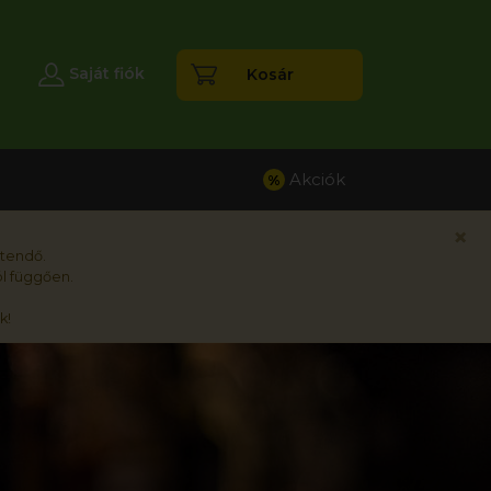
esés
Saját fiók
Kosár
Akciók
%
×
rtendő.
l függően.
k!