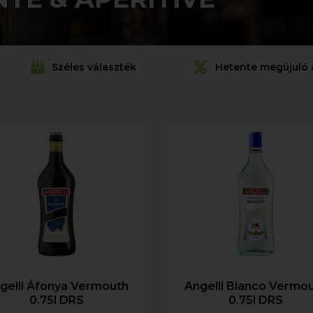
Széles választék
Hetente megújuló 
gelli Áfonya Vermouth
Angelli Bianco Vermo
0.75l DRS
0.75l DRS