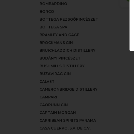
BOMBARDINO
BORCO
BOTTEGA PEZSGŐPINCÉSZET
BOTTEGA SPA
BRAMLEY AND GAGE
BROCKMANS GIN
BRUICHLADDICH DISTILLERY
BUDÁNYI PINCÉSZET
BUSHMILLS DISTILLERY
BÚZAVIRÁG GIN
CALVET
CAMERONBRIDGE DISTILLERY
CAMPARI
CAORUNN GIN
CAPTAIN MORGAN
CARRIBEAN SPIRITS PANAMA
CASA CUERVO, S.A. DE C.V.