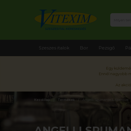
Szeszes italok
Bor
Pezsgő
Pá
Egy küldemén
Ennél nagyobb me
Az akci
Kezdőlap
Termékek
Angelli Spumante & Aperitive
ANGELLI SPUMAN