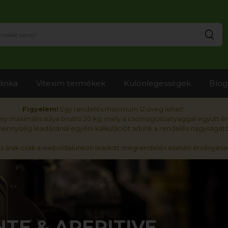
Ker
linka
Vitexim termékek
Különlegességek
Blog
Figyelem!
Egy rendelés maximum 12 üveg lehet!
y maximális súlya bruttó 20 kg, mely a csomagolóanyaggal együtt é
nnyiség leadásánál egyéni kalkulációt adunk a rendelés nagyságátó
ós árak csak a weboldalunkon leadott megrendelés esetén érvényese
TE & APERITIVE