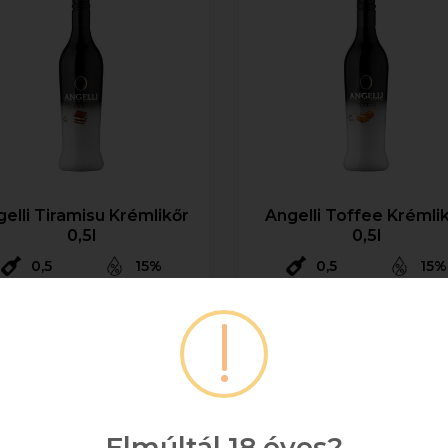
elli Tiramisu Krémlikőr
Angelli Toffee Krémli
0,5l
0,5l
0,5
15%
0,5
15%
2 954 Ft
2 954 Ft
Bruttó ár
Bruttó ár
Raktáron
Raktáron
Kosárba
Kosárba
Elmúltál 18 éves?