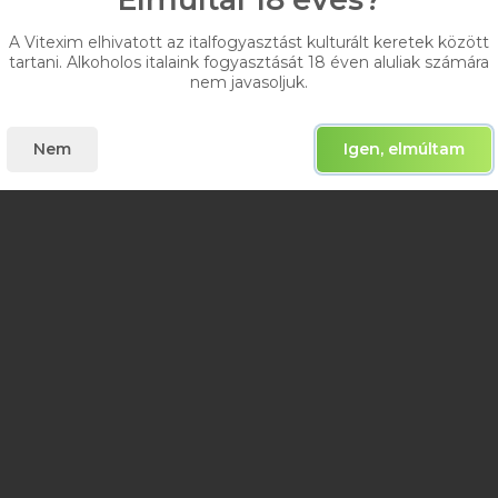
A Vitexim elhivatott az italfogyasztást kulturált keretek között
tartani. Alkoholos italaink fogyasztását 18 éven aluliak számára
nem javasoljuk.
Nem
Igen, elmúltam