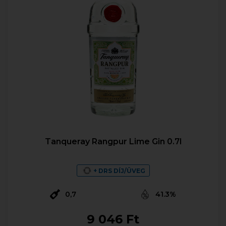
Tanqueray Rangpur Lime Gin 0.7l
+ DRS DÍJ/ÜVEG
0,7
41.3%
9 046 Ft