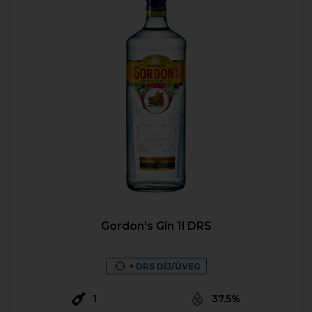
Gordon's Gin 1l DRS
+ DRS DÍJ/ÜVEG
1
37.5%