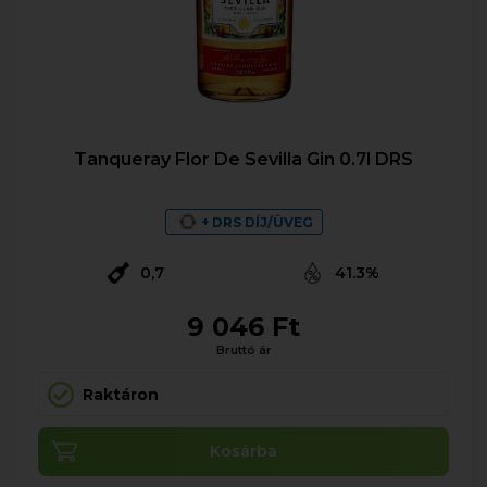
Tanqueray Flor De Sevilla Gin 0.7l DRS
+ DRS DÍJ/ÜVEG
0,7
41.3%
9 046 Ft
Bruttó ár
Raktáron
Kosárba