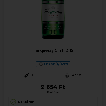
Tanqueray Gin 1l DRS
+ DRS DÍJ/ÜVEG
1
43.1%
9 654 Ft
Bruttó ár
Raktáron