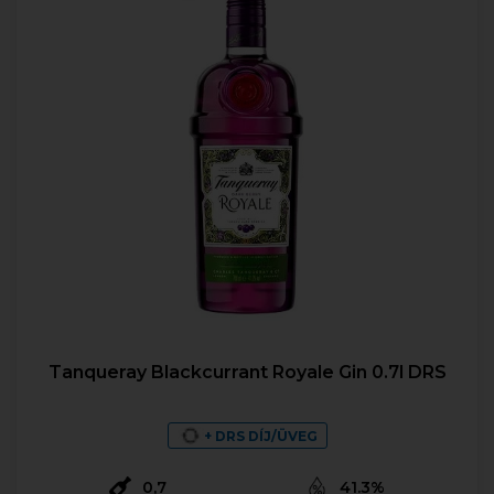
Tanqueray Blackcurrant Royale Gin 0.7l DRS
+ DRS DÍJ/ÜVEG
0,7
41.3%