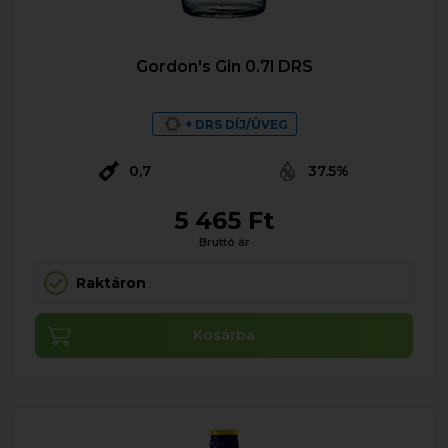
Gordon's Gin 0.7l DRS
+ DRS DÍJ/ÜVEG
0,7
37.5%
5 465 Ft
Bruttó ár
Raktáron
Kosárba