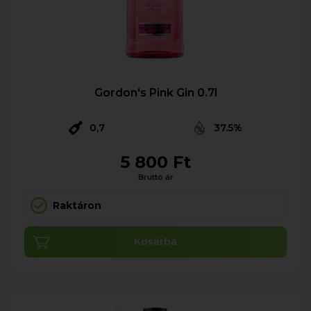
Gordon's Pink Gin 0.7l
0,7
37.5%
5 800 Ft
Bruttó ár
Raktáron
Kosárba