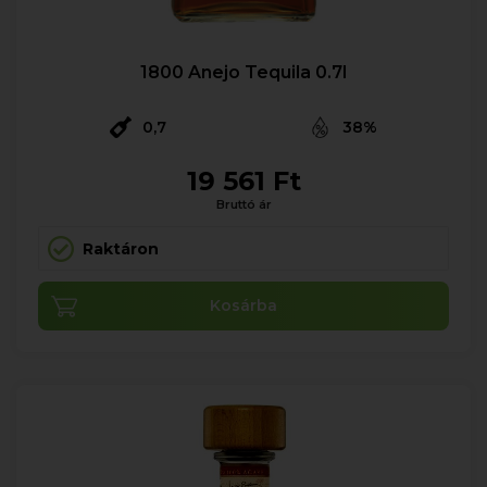
1800 Anejo Tequila 0.7l
0,7
38%
19 561 Ft
Bruttó ár
Raktáron
Kosárba