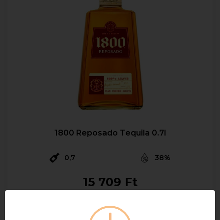
1800 Reposado Tequila 0.7l
0,7
38%
15 709 Ft
Bruttó ár
Raktáron