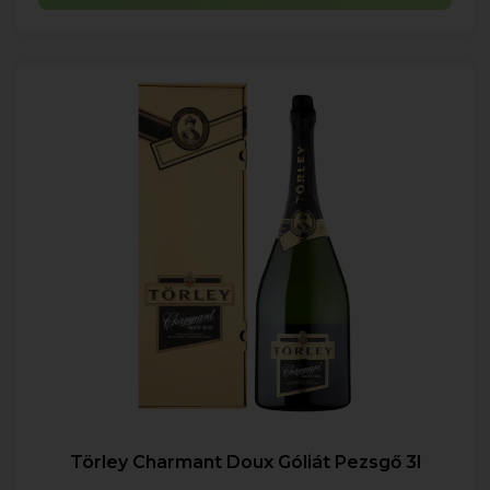
Törley Charmant Doux Góliát Pezsgő 3l