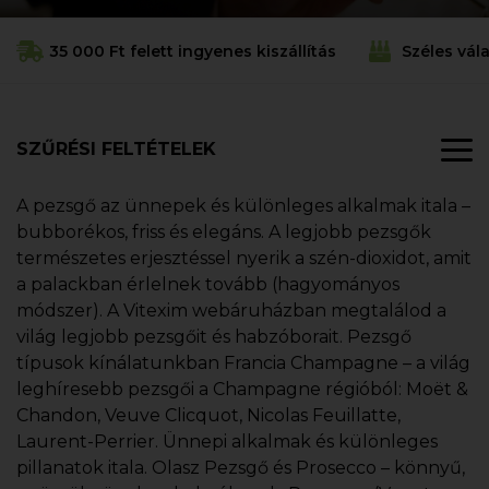
35 000 Ft felett ingyenes kiszállítás
Széles vál
SZŰRÉSI FELTÉTELEK
A pezsgő az ünnepek és különleges alkalmak itala –
bubborékos, friss és elegáns. A legjobb pezsgők
természetes erjesztéssel nyerik a szén-dioxidot, amit
a palackban érlelnek tovább (hagyományos
módszer). A Vitexim webáruházban megtalálod a
világ legjobb pezsgőit és habzóborait. Pezsgő
típusok kínálatunkban Francia Champagne – a világ
leghíresebb pezsgői a Champagne régióból: Moët &
Chandon, Veuve Clicquot, Nicolas Feuillatte,
Laurent-Perrier. Ünnepi alkalmak és különleges
pillanatok itala. Olasz Pezsgő és Prosecco – könnyű,