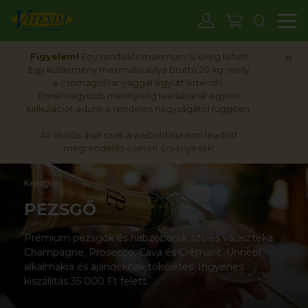
M
×
Figyelem!
Egy rendelés maximum 12 üveg lehet!
Egy küldemény maximális súlya bruttó 20 kg, mely
a csomagolóanyaggal együtt értendő.
Ennél nagyobb mennyiség leadásánál egyéni
kalkulációt adunk a rendelés nagyságától függően.
Az akciós árak csak a weboldalunkon leadott
megrendelés esetén érvényesek!
Kezdőlap
PEZSGŐ
Prémium pezsgők és habzóborok széles választéka:
Champagne, Prosecco, Cava és Crémant. Ünnepi
alkalmakra és ajándéknak tökéletes. Ingyenes
kiszállítás 35 000 Ft felett.