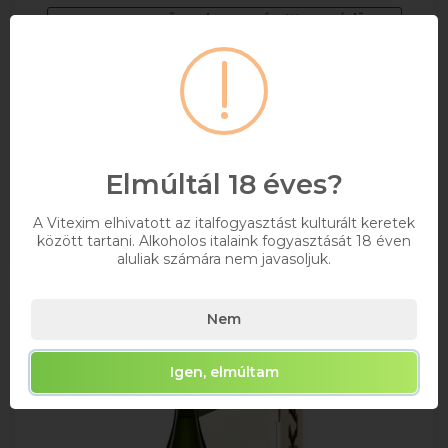
MAXIMUM 12 ÜVEG/RENDELÉS! ***DRS DÍJ/ÜVEG
0,75
9.5%
6 077 Ft
Bruttó ár
Elmúltál 18 éves?
Raktáron
A Vitexim elhivatott az italfogyasztást kulturált keretek
Kosárba
között tartani. Alkoholos italaink fogyasztását 18 éven
aluliak számára nem javasoljuk.
Nem
Igen, elmúltam