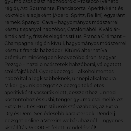
gyümölcsös olasz habzóborok: Prosecco (Veneto
régió), Asti Spumante, Franciacorta. Aperitivként és
koktélok alapjaként (Aperol Spritz, Bellini) egyaránt
remek. Spanyol Cava – hagyományos módszerrel
készült spanyol habzóbor, Catalóniából. Kiváló ár-
érték arány, friss és elegáns stílus. Francia Crémant –
Champagne régión kívüli, hagyományos módszerrel
készült francia habzóbor. Kitűnő alternatíva
prémium minőségben kedvezőbb áron. Magyar
Pezsgő – hazai pincészetek habzóborai, válogatott
szőlőfajtákból. Gyerekpezsgő – alkoholmentes
habzó ital a legkisebbeknek, ünnepi alkalmakra.
Mikor igyunk pezsgőt? A pezsgő tökéletes
aperitivként vacsorák előtt, desszerthez, ünnepi
köszöntőhöz és sushi, tenger gyümölcsei mellé. Az
Extra Brut és Brut stílusok szárazabbak, az Extra
Dry és Demi-Sec édesebb karakterűek. Rendelj
pezsgőt online a Vitexim webáruházból – ingyenes
kiszállítás 35 000 Ft feletti rendelésnél!