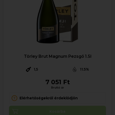
Törley Brut Magnum Pezsgő 1.5l
1,5
11.5%
7 051 Ft
Bruttó ár
Elérhetőségekről érdeklődjön
Kosárba