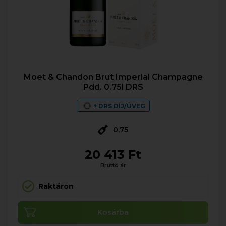
Moet & Chandon Brut Imperial Champagne
Pdd. 0.75l DRS
+ DRS DÍJ/ÜVEG
0,75
20 413 Ft
Bruttó ár
Raktáron
Kosárba