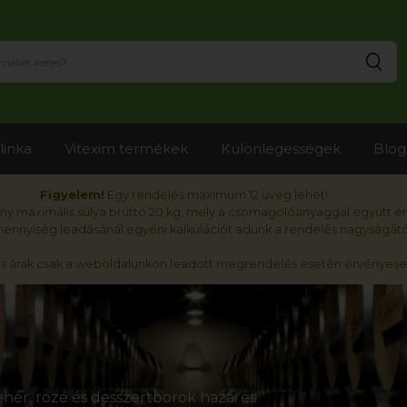
Ker
linka
Vitexim termékek
Különlegességek
Blog
Figyelem!
Egy rendelés maximum 12 üveg lehet!
y maximális súlya bruttó 20 kg, mely a csomagolóanyaggal együtt é
nnyiség leadásánál egyéni kalkulációt adunk a rendelés nagyságátó
ós árak csak a weboldalunkon leadott megrendelés esetén érvényese
hér, rozé és desszertborok hazai és