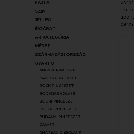
FAJTA
Vörös
Chard
SZÍN
aperi
JELLEG
páros
ÉVJÁRAT
ÁR KATEGÓRIA
MÉRET
SZÁRMAZÁSI ORSZÁG
GYÁRTÓ
ANGYAL PINCÉSZET
BABITS PINCÉSZET
BOCK PINCÉSZET
BODEGAS VOLVER
BODRI PINCÉSZET
BOLYKI PINCÉSZET
BUDÁNYI PINCÉSZET
CALVET
CHÂTEAU D'ESCLANS