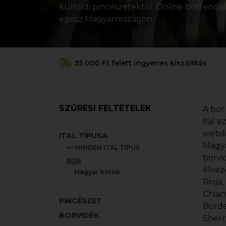
külföldi pincészetektől. Online borrendelé
egész Magyarországon.
35 000 Ft felett ingyenes kiszállítás
SZŰRÉSI FELTÉTELEK
A bor
ital 
webár
ITAL TÍPUSA
Magya
<< MINDEN ITAL TÍPUS
borvi
BOR
élvez
Magyar borok
Rioja
Chian
PINCÉSZET
Borde
BORVIDÉK
Sherr