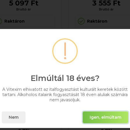
5 097 Ft
3 555 Ft
Bruttó ár
Bruttó ár
Raktáron
Raktáron
Kosárba
Kosárba
Elmúltál 18 éves?
A Vitexim elhivatott az italfogyasztást kulturált keretek között
tartani. Alkoholos italaink fogyasztását 18 éven aluliak számára
nem javasoljuk.
Nem
Igen, elmúltam
fán Villányi Portugieser
Tiffán Villányi Rosé C