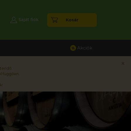
esés
Saját fiók
Kosár
Akciók
%
×
rtendő.
l függően.
k!