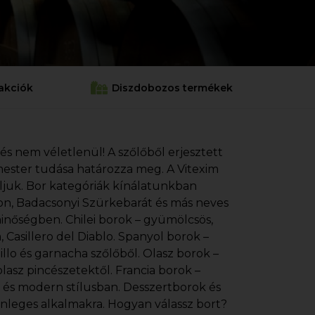
akciók
Diszdobozos termékek
 és nem véletlenül! A szőlőből erjesztett
cemester tudása határozza meg. A Vitexim
áljuk. Bor kategóriák kínálatunkban
gnon, Badacsonyi Szürkebarát és más neves
minőségben. Chilei borok – gyümölcsös,
Casillero del Diablo. Spanyol borok –
illo és garnacha szőlőből. Olasz borok –
lasz pincészetektől. Francia borok –
s és modern stílusban. Desszertborok és
önleges alkalmakra. Hogyan válassz bort?