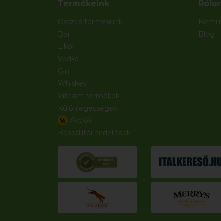
Termékeink
Rólu
Összes termékünk
Bemut
Bor
Blog
Likőr
Vodka
Gin
Whiskey
Vitexim termékek
Különlegességek
Akciók
%
Beszállítói hirdetések