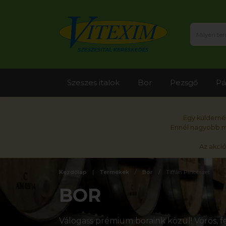
Szeszes italok
Bor
Pezsgő
Pá
Egy küldemén
Ennél nagyobb me
Az akci
Kezdőlap
Termékek
Bor
Tiffán Pincészet
BOR
Válogass prémium boraink közül! Vörös, fe