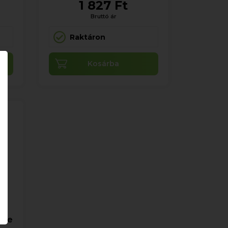
1 827 Ft
Bruttó ár
Raktáron
Kosárba
uvée