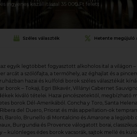
s ingyenes kiszállítással 35 000 Ft felett
Széles választék
Hetente megújuló 
 az egyik legtöbbet fogyasztott alkoholos ital a világon –
ezer arcát a szőlőfajta, a termőhely, az éghajlat és a pin
uházban hazai és külföldi borok széles választékát kín
r borok – Tokaji, Egri Bikavér, Villányi Cabernet Sauvi
dékek kiváló tételei. Hazai pincészetektől, megbízható 
etes borok Dél-Amerikából. Concha y Toro, Santa Helena, 
, Ribera del Duero, Priorat és más appellation-ok tempran
ti, Barolo, Brunello di Montalcino és Amarone a legjobb o
aux, Burgundia és Provence válogatott borai, classziku
y – különleges édes borok vacsorák, sajtok mellé és kül