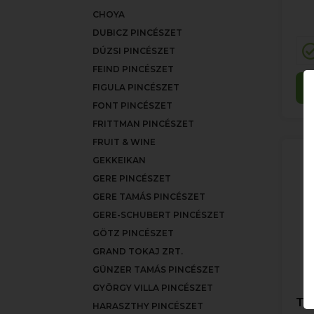
CHOYA
DUBICZ PINCÉSZET
DÚZSI PINCÉSZET
FEIND PINCÉSZET
FIGULA PINCÉSZET
FONT PINCÉSZET
FRITTMAN PINCÉSZET
FRUIT & WINE
GEKKEIKAN
GERE PINCÉSZET
GERE TAMÁS PINCÉSZET
GERE-SCHUBERT PINCÉSZET
GÖTZ PINCÉSZET
GRAND TOKAJ ZRT.
GÜNZER TAMÁS PINCÉSZET
GYÖRGY VILLA PINCÉSZET
Tif
HARASZTHY PINCÉSZET