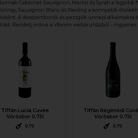
bornak Cabernet Sauvignon, Merlot és Syrah a legjobb h
onnay, Sauvignon Blanc és Riesling a könnyebb ételekh
tivként. A desszertborok és pezsgők ünnepi alkalmakra 
ítást. Rendelj online a Vitexim webáruházból – ingyenes ki
Tiffán Lucia Cuvée
Tiffán Régimódi Cuv
Vörösbor 0.75l
Vörösbor 0.75l
0,75
0,75