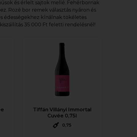
úsok és érlelt sajtok mellé. Fehérbornak
ez. Rozé bor remek választás nyáron és
és édességekhez kínálnak tökéletes
szállítás 35 000 Ft feletti rendelésnél!
ée
Tiffán Villányi Immortal
Cuvée 0,75l
0,75