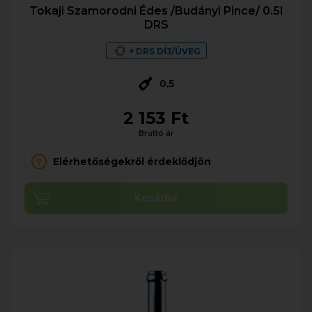
Tokaji Szamorodni Édes /Budányi Pince/ 0.5l
DRS
+ DRS DÍJ/ÜVEG
0,5
2 153 Ft
Bruttó ár
Elérhetőségekről érdeklődjön
Kosárba