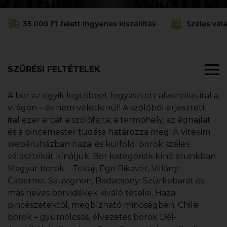
35 000 Ft felett ingyenes kiszállítás
Széles vál
SZŰRÉSI FELTÉTELEK
A bor az egyik legtöbbet fogyasztott alkoholos ital a
világon – és nem véletlenül! A szőlőből erjesztett
ital ezer arcát a szőlőfajta, a termőhely, az éghajlat
és a pincemester tudása határozza meg. A Vitexim
webáruházban hazai és külföldi borok széles
választékát kínáljuk. Bor kategóriák kínálatunkban
Magyar borok – Tokaji, Egri Bikavér, Villányi
Cabernet Sauvignon, Badacsonyi Szürkebarát és
más neves borvidékek kiváló tételei. Hazai
pincészetektől, megbízható minőségben. Chilei
borok – gyümölcsös, élvezetes borok Dél-