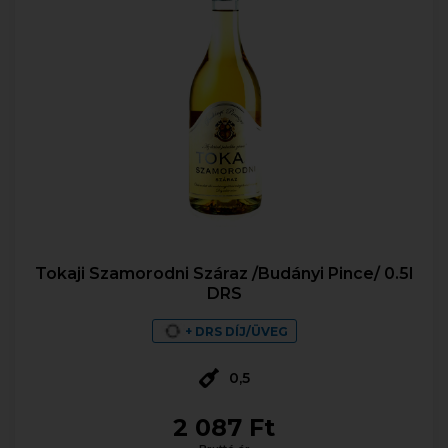
Tokaji Szamorodni Száraz /Budányi Pince/ 0.5l
DRS
+ DRS DÍJ/ÜVEG
0,5
2 087 Ft