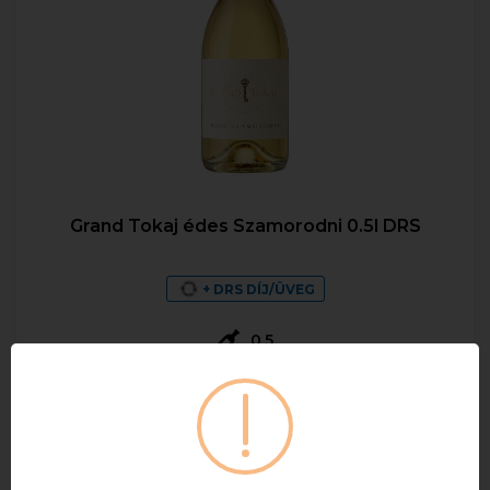
Grand Tokaj édes Szamorodni 0.5l DRS
+ DRS DÍJ/ÜVEG
0,5
1 525 Ft
Bruttó ár
Elérhetőségekről érdeklődjön