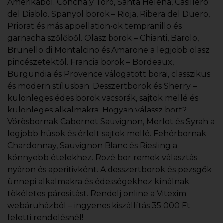
Amerikából. Concha y Toro, Santa Helena, Casillero
del Diablo. Spanyol borok – Rioja, Ribera del Duero,
Priorat és más appellation-ok tempranillo és
garnacha szőlőből. Olasz borok – Chianti, Barolo,
Brunello di Montalcino és Amarone a legjobb olasz
pincészetektől. Francia borok – Bordeaux,
Burgundia és Provence válogatott borai, classzikus
és modern stílusban. Desszertborok és Sherry –
különleges édes borok vacsorák, sajtok mellé és
különleges alkalmakra. Hogyan válassz bort?
Vörösbornak Cabernet Sauvignon, Merlot és Syrah a
legjobb húsok és érlelt sajtok mellé. Fehérbornak
Chardonnay, Sauvignon Blanc és Riesling a
könnyebb ételekhez. Rozé bor remek választás
nyáron és aperitivként. A desszertborok és pezsgők
ünnepi alkalmakra és édességekhez kínálnak
tökéletes párosítást. Rendelj online a Vitexim
webáruházból – ingyenes kiszállítás 35 000 Ft
feletti rendelésnél!