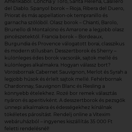
Amerikából. Concha y Toro, Santa Helena, Casillero
del Diablo. Spanyol borok – Rioja, Ribera del Duero,
Priorat és más appellation-ok tempranillo és
garnacha szőlőből. Olasz borok – Chianti, Barolo,
Brunello di Montalcino és Amarone a legjobb olasz
pincészetektől. Francia borok – Bordeaux,
Burgundia és Provence válogatott borai, classzikus
és modern stílusban. Desszertborok és Sherry –
különleges édes borok vacsorák, sajtok mellé és
különleges alkalmakra. Hogyan válassz bort?
Vörösbornak Cabernet Sauvignon, Merlot és Syrah a
legjobb húsok és érlelt sajtok mellé. Fehérbornak
Chardonnay, Sauvignon Blanc és Riesling a
könnyebb ételekhez. Rozé bor remek választás
nyáron és aperitivként. A desszertborok és pezsgők
ünnepi alkalmakra és édességekhez kínálnak
tökéletes párosítást. Rendelj online a Vitexim
webáruházból – ingyenes kiszállítás 35 000 Ft
feletti rendelésnél!