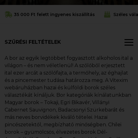
35 000 Ft felett ingyenes kiszállítás
Széles vál
SZŰRÉSI FELTÉTELEK
A bor az egyik legtöbbet fogyasztott alkoholos ital a
világon – és nem véletlenül! A szőlőből erjesztett
ital ezer arcát a szőlőfajta, a termőhely, az éghajlat
és a pincemester tudása határozza meg. A Vitexim
webáruházban hazai és külföldi borok széles
választékát kínáljuk. Bor kategóriák kínálatunkban
Magyar borok – Tokaji, Egri Bikavér, Villányi
Cabernet Sauvignon, Badacsonyi Szürkebarát és
más neves borvidékek kiváló tételei. Hazai
pincészetektől, megbízható minőségben. Chilei
borok – gyümölcsös, élvezetes borok Dél-