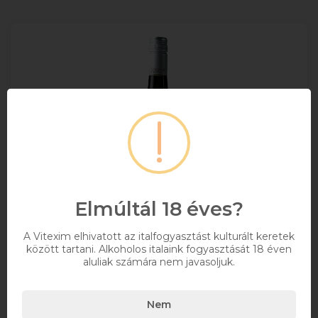
Elmúltál 18 éves?
A Vitexim elhivatott az italfogyasztást kulturált keretek
között tartani. Alkoholos italaink fogyasztását 18 éven
aluliak számára nem javasoljuk.
Tornai Somlói Prémium Szürkebarát 0.75l
Nem
0,75