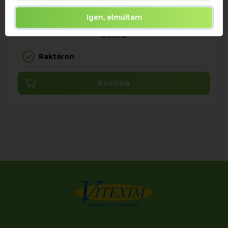
Igen, elmúltam
2 107 Ft
Bruttó ár
Raktáron
Kosárba