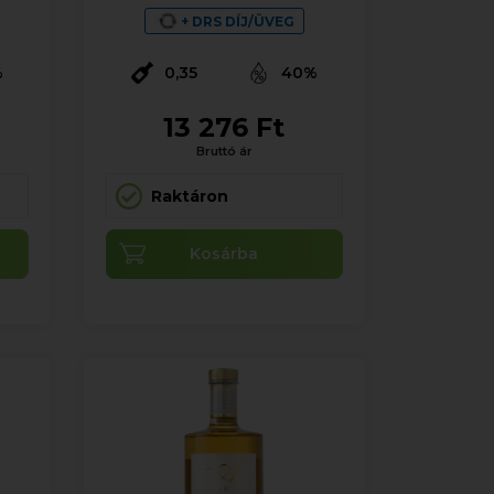
+ DRS DÍJ/ÜVEG
%
0,35
40%
13 276 Ft
Bruttó ár
Raktáron
Kosárba