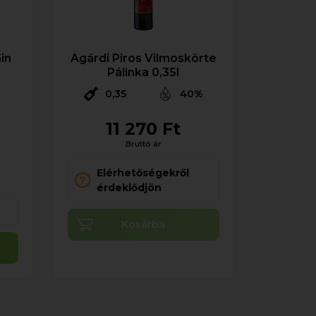
Gin
Agárdi Piros Vilmoskörte
Pálinka 0,35l
0,35
40%
11 270 Ft
%
Bruttó ár
Elérhetőségekről
érdeklődjön
Kosárba