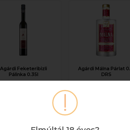
Agárdi Feketeribizli
Agárdi Málna Párlat 0.
Pálinka 0.35l
DRS
+ DRS DÍJ/ÜVEG
+ DRS DÍJ/ÜVEG
0,35
40%
0,5
40
13 276 Ft
18 337 Ft
Bruttó ár
Bruttó ár
Elmúltál 18 éves?