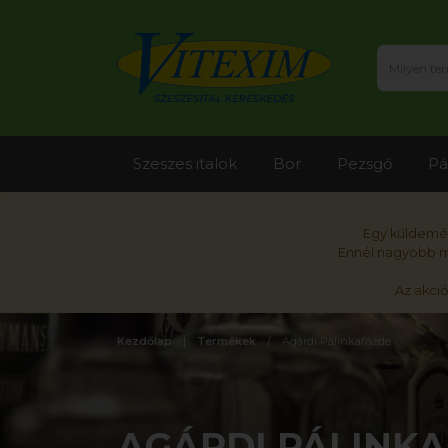
Szeszes italok
Bor
Pezsgő
Pá
Egy küldemén
Ennél nagyobb me
Az akci
Kezdőlap
Termékek
Agárdi Pálinkafőzde
AGÁRDI PÁLINK