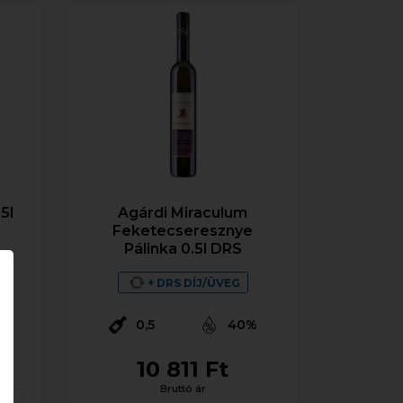
5l
Agárdi Miraculum
Feketecseresznye
Pálinka 0.5l DRS
+ DRS DÍJ/ÜVEG
%
0,5
40%
10 811 Ft
Bruttó ár