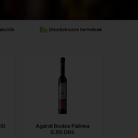
akciók
Diszdobozos termékek
35l
Agárdi Bodza Pálinka
0.35l DRS