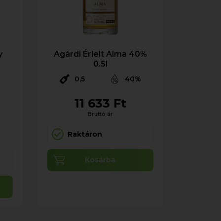
y
Agárdi Érlelt Alma 40%
0.5l
0,5
40%
11 633 Ft
%
Bruttó ár
Raktáron
Kosárba