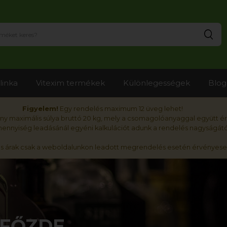
Ker
linka
Vitexim termékek
Különlegességek
Blog
Figyelem!
Egy rendelés maximum 12 üveg lehet!
y maximális súlya bruttó 20 kg, mely a csomagolóanyaggal együtt é
nnyiség leadásánál egyéni kalkulációt adunk a rendelés nagyságátó
ós árak csak a weboldalunkon leadott megrendelés esetén érvényese
AFŐZDE