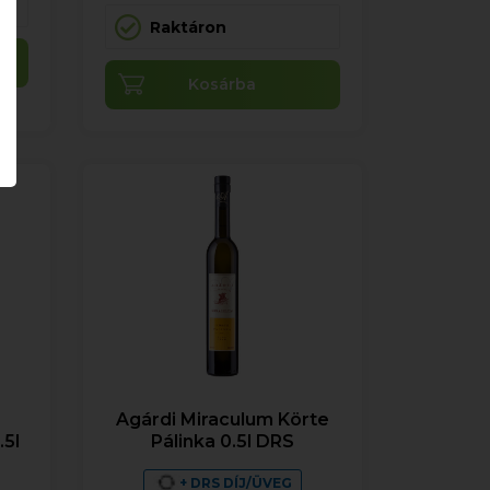
Raktáron
Kosárba
Agárdi Miraculum Körte
.5l
Pálinka 0.5l DRS
+ DRS DÍJ/ÜVEG