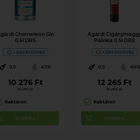
gárdi Chameleon Gin
Agárdi Cigánymegg
0.5l DRS
Pálinka 0.5l DRS
+ DRS DÍJ/ÜVEG
+ DRS DÍJ/ÜVEG
0,5
43%
0,5
40
10 276 Ft
12 265 Ft
Bruttó ár
Bruttó ár
Raktáron
Raktáron
Kosárba
Kosárba