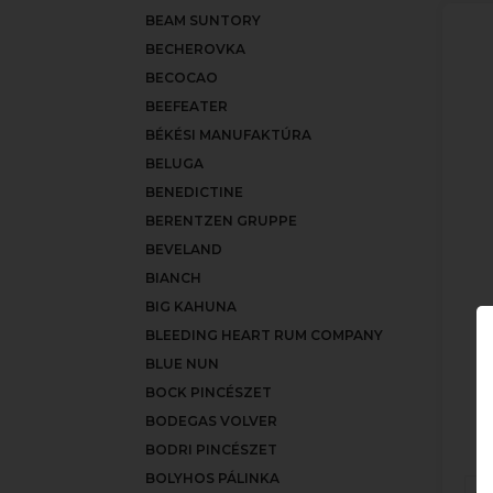
BEAM SUNTORY
BECHEROVKA
BECOCAO
BEEFEATER
BÉKÉSI MANUFAKTÚRA
BELUGA
BENEDICTINE
BERENTZEN GRUPPE
BEVELAND
BIANCH
BIG KAHUNA
BLEEDING HEART RUM COMPANY
BLUE NUN
BOCK PINCÉSZET
BODEGAS VOLVER
BODRI PINCÉSZET
BOLYHOS PÁLINKA