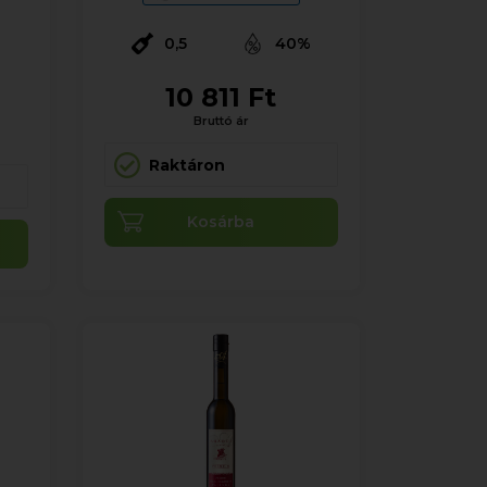
0,5
40%
%
10 811 Ft
Bruttó ár
Raktáron
Kosárba