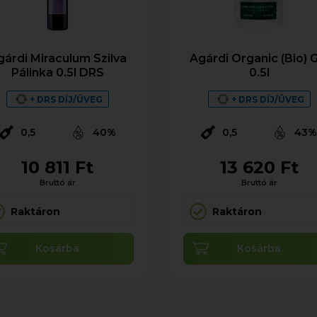
gárdi Miraculum Szilva
Agárdi Organic (Bio) 
Pálinka 0.5l DRS
0.5l
+ DRS DÍJ/ÜVEG
+ DRS DÍJ/ÜVEG
0,5
40%
0,5
43
10 811 Ft
13 620 Ft
Bruttó ár
Bruttó ár
Raktáron
Raktáron
Kosárba
Kosárba