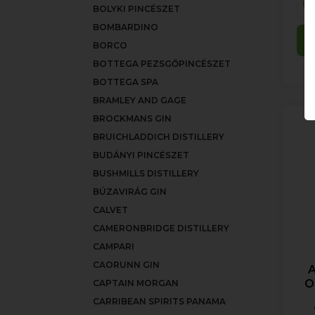
BOLYKI PINCÉSZET
BOMBARDINO
BORCO
BOTTEGA PEZSGŐPINCÉSZET
BOTTEGA SPA
BRAMLEY AND GAGE
BROCKMANS GIN
BRUICHLADDICH DISTILLERY
BUDÁNYI PINCÉSZET
BUSHMILLS DISTILLERY
BÚZAVIRÁG GIN
CALVET
CAMERONBRIDGE DISTILLERY
CAMPARI
CAORUNN GIN
A
O
CAPTAIN MORGAN
CARRIBEAN SPIRITS PANAMA