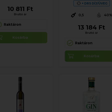
+ DRS DÍJ/ÜVEG
10 811 Ft
Bruttó ár
0,5
40
Raktáron
13 184 Ft
Bruttó ár
Kosárba
Raktáron
Kosárba