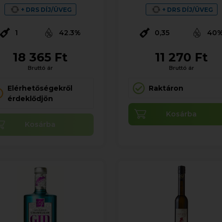
+ DRS DÍJ/ÜVEG
+ DRS DÍJ/ÜVEG
1
42.3%
0,35
40
18 365 Ft
11 270 Ft
Bruttó ár
Bruttó ár
Elérhetőségekről
Raktáron
érdeklődjön
Kosárba
Kosárba