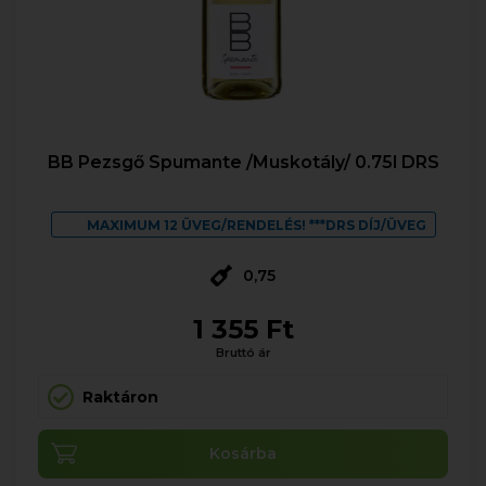
BB Pezsgő Spumante /Muskotály/ 0.75l DRS
MAXIMUM 12 ÜVEG/RENDELÉS! ***DRS DÍJ/ÜVEG
0,75
1 355 Ft
Bruttó ár
Raktáron
Kosárba