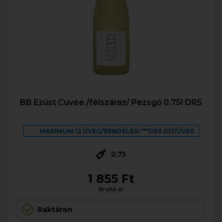
BB Ezüst Cuvée /félszáraz/ Pezsgő 0.75l DRS
MAXIMUM 12 ÜVEG/RENDELÉS! ***DRS DÍJ/ÜVEG
0,75
1 855 Ft
Bruttó ár
Raktáron