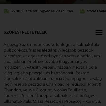
35 000 Ft felett ingyenes kiszállítás
Széles vál
SZŰRÉSI FELTÉTELEK
A pezsgő az ünnepek és különleges alkalmak itala –
bubborékos, friss és elegáns. A legjobb pezsgők
természetes erjesztéssel nyerik a szén-dioxidot, amit
a palackban érlelnek tovább (hagyományos
módszer). A Vitexim webáruházban megtalálod a
világ legjobb pezsgőit és habzóborait. Pezsgő
típusok kínálatunkban Francia Champagne – a világ
leghíresebb pezsgői a Champagne régióból: Moët &
Chandon, Veuve Clicquot, Nicolas Feuillatte,
Laurent-Perrier. Ünnepi alkalmak és különleges
pillanatok itala. Olasz Pezsgő és Prosecco – könnyű,