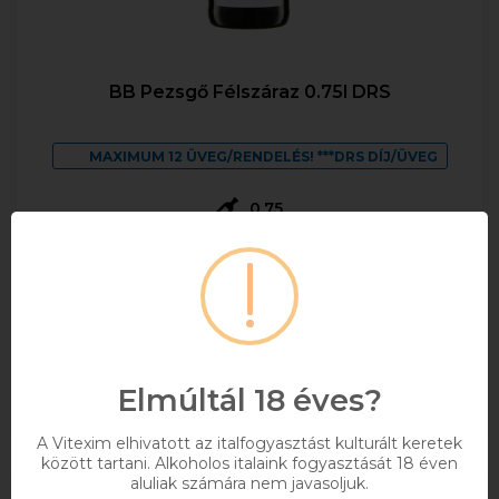
BB Pezsgő Félszáraz 0.75l DRS
MAXIMUM 12 ÜVEG/RENDELÉS! ***DRS DÍJ/ÜVEG
0,75
1 355 Ft
Bruttó ár
Raktáron
Kosárba
Elmúltál 18 éves?
A Vitexim elhivatott az italfogyasztást kulturált keretek
között tartani. Alkoholos italaink fogyasztását 18 éven
aluliak számára nem javasoljuk.