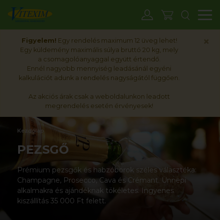
M
×
Figyelem!
Egy rendelés maximum 12 üveg lehet!
Egy küldemény maximális súlya bruttó 20 kg, mely
a csomagolóanyaggal együtt értendő.
Ennél nagyobb mennyiség leadásánál egyéni
kalkulációt adunk a rendelés nagyságától függően.
Az akciós árak csak a weboldalunkon leadott
megrendelés esetén érvényesek!
Kezdőlap
PEZSGŐ
Prémium pezsgők és habzóborok széles választéka:
Champagne, Prosecco, Cava és Crémant. Ünnepi
alkalmakra és ajándéknak tökéletes. Ingyenes
kiszállítás 35 000 Ft felett.