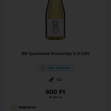
BB Spumante Muskotály 0.2l DRS
+ DRS DÍJ/ÜVEG
0,2
600 Ft
Bruttó ár
Raktáron