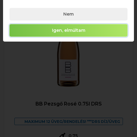
Nem
Igen, elmúltam
BB Pezsgő Rosé 0.75l DRS
MAXIMUM 12 ÜVEG/RENDELÉS! ***DRS DÍJ/ÜVEG
0,75