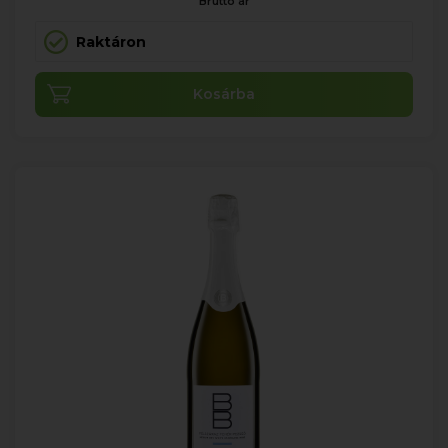
Bruttó ár
Raktáron
Kosárba