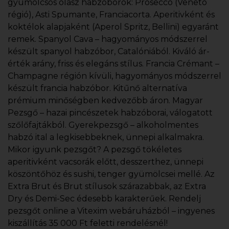
gyümölcsös olasz habzóborok: Prosecco (Veneto
régió), Asti Spumante, Franciacorta. Aperitivként és
koktélok alapjaként (Aperol Spritz, Bellini) egyaránt
remek. Spanyol Cava – hagyományos módszerrel
készült spanyol habzóbor, Catalóniából. Kiváló ár-
érték arány, friss és elegáns stílus. Francia Crémant –
Champagne régión kívüli, hagyományos módszerrel
készült francia habzóbor. Kitűnő alternatíva
prémium minőségben kedvezőbb áron. Magyar
Pezsgő – hazai pincészetek habzóborai, válogatott
szőlőfajtákból. Gyerekpezsgő – alkoholmentes
habzó ital a legkisebbeknek, ünnepi alkalmakra.
Mikor igyunk pezsgőt? A pezsgő tökéletes
aperitivként vacsorák előtt, desszerthez, ünnepi
köszöntőhöz és sushi, tenger gyümölcsei mellé. Az
Extra Brut és Brut stílusok szárazabbak, az Extra
Dry és Demi-Sec édesebb karakterűek. Rendelj
pezsgőt online a Vitexim webáruházból – ingyenes
kiszállítás 35 000 Ft feletti rendelésnél!