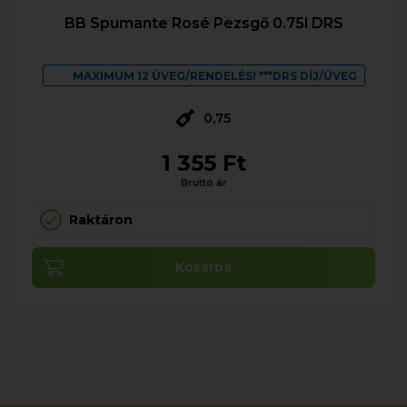
BB Spumante Rosé Pezsgő 0.75l DRS
MAXIMUM 12 ÜVEG/RENDELÉS! ***DRS DÍJ/ÜVEG
0,75
1 355 Ft
Bruttó ár
Raktáron
Kosárba