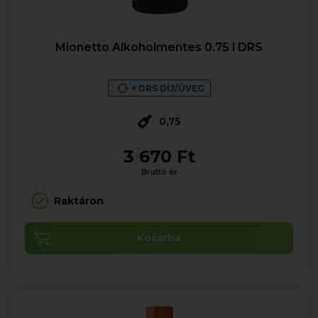
Mionetto Alkoholmentes 0.75 l DRS
+ DRS DÍJ/ÜVEG
0,75
3 670 Ft
Bruttó ár
Raktáron
Kosárba