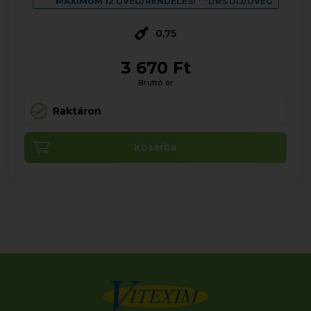
MAXIMUM 12 ÜVEG/RENDELÉS! ***DRS DÍJ/ÜVEG
0,75
3 670 Ft
Bruttó ár
Raktáron
Kosárba