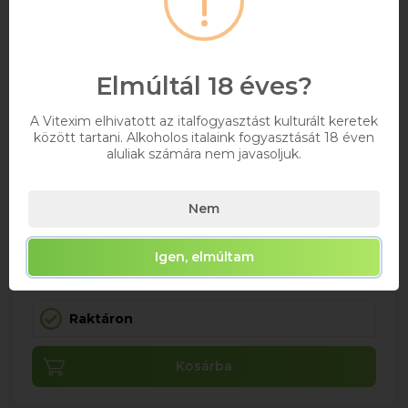
Elmúltál 18 éves?
A Vitexim elhivatott az italfogyasztást kulturált keretek
Mionetto Prosecco 0.2l DRS
között tartani. Alkoholos italaink fogyasztását 18 éven
aluliak számára nem javasoljuk.
+ DRS DÍJ/ÜVEG
Nem
0,2
Igen, elmúltam
1 175 Ft
Bruttó ár
Raktáron
Kosárba