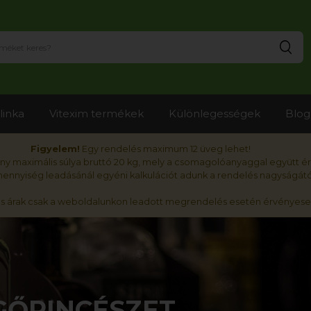
Ker
linka
Vitexim termékek
Különlegességek
Blog
Figyelem!
Egy rendelés maximum 12 üveg lehet!
y maximális súlya bruttó 20 kg, mely a csomagolóanyaggal együtt é
nnyiség leadásánál egyéni kalkulációt adunk a rendelés nagyságátó
ós árak csak a weboldalunkon leadott megrendelés esetén érvényese
GŐPINCÉSZET