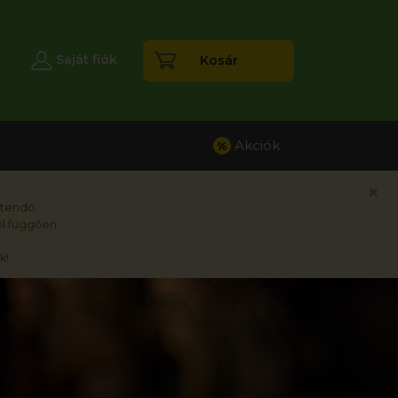
esés
Saját fiók
Kosár
Akciók
%
×
rtendő.
l függően.
k!