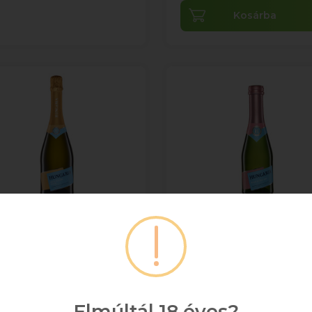
Kosárba
Hungária Irsai Olivér
Hungária Rosé Pezs
Pezsgő 0.75l DRS
0.2l DRS
MAXIMUM 12
+ DRS DÍJ/ÜVEG
ÜVEG/RENDELÉS! ***DRS
DÍJ/ÜVEG
0,2
Elmúltál 18 éves?