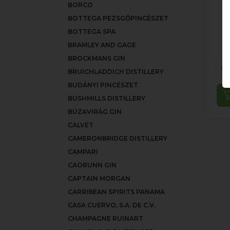
BORCO
BOTTEGA PEZSGŐPINCÉSZET
BOTTEGA SPA
BRAMLEY AND GAGE
BROCKMANS GIN
BRUICHLADDICH DISTILLERY
BUDÁNYI PINCÉSZET
BUSHMILLS DISTILLERY
BÚZAVIRÁG GIN
CALVET
CAMERONBRIDGE DISTILLERY
CAMPARI
CAORUNN GIN
CAPTAIN MORGAN
CARRIBEAN SPIRITS PANAMA
CASA CUERVO, S.A. DE C.V.
CHAMPAGNE RUINART