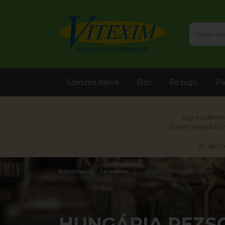
Szeszes italok
Bor
Pezsgő
Pá
Egy küldemén
Ennél nagyobb me
Az akci
Kezdőlap
Termékek
Hungária Pezsgőpincészet
HUNGÁRIA PEZS