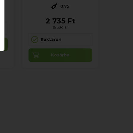
0,75
2 735 Ft
Bruttó ár
Raktáron
Kosárba