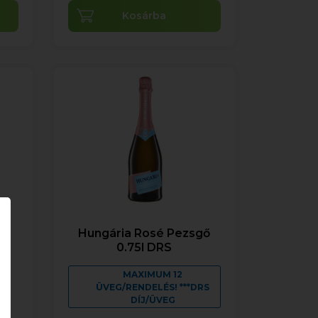
Kosárba
gő
Hungária Rosé Pezsgő
0.75l DRS
MAXIMUM 12
ÜVEG/RENDELÉS! ***DRS
DÍJ/ÜVEG