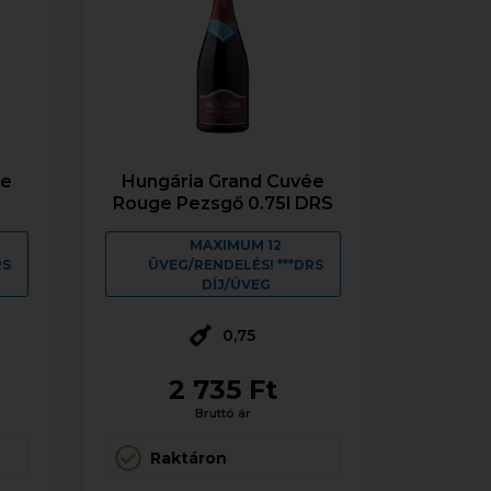
ée
Hungária Grand Cuvée
Rouge Pezsgő 0.75l DRS
MAXIMUM 12
RS
ÜVEG/RENDELÉS! ***DRS
DÍJ/ÜVEG
0,75
2 735 Ft
Bruttó ár
Raktáron