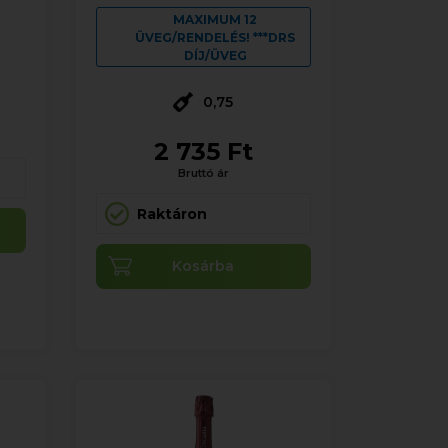
MAXIMUM 12
ÜVEG/RENDELÉS! ***DRS
DÍJ/ÜVEG
0,75
2 735 Ft
Bruttó ár
Raktáron
Kosárba