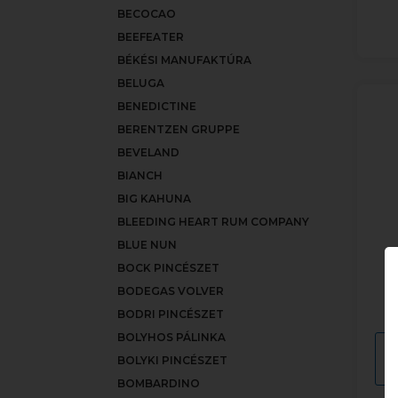
BECOCAO
BEEFEATER
BÉKÉSI MANUFAKTÚRA
BELUGA
BENEDICTINE
BERENTZEN GRUPPE
BEVELAND
BIANCH
BIG KAHUNA
BLEEDING HEART RUM COMPANY
BLUE NUN
BOCK PINCÉSZET
BODEGAS VOLVER
BODRI PINCÉSZET
BOLYHOS PÁLINKA
BOLYKI PINCÉSZET
BOMBARDINO