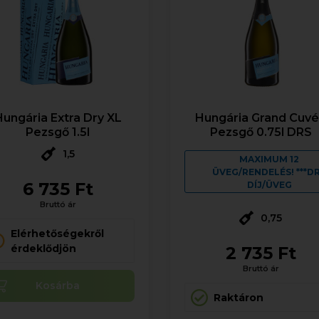
Hungária Extra Dry XL
Hungária Grand Cuv
Pezsgő 1.5l
Pezsgő 0.75l DRS
1,5
MAXIMUM 12
ÜVEG/RENDELÉS! ***D
6 735 Ft
DÍJ/ÜVEG
Bruttó ár
0,75
Elérhetőségekről
érdeklődjön
2 735 Ft
Bruttó ár
Kosárba
Raktáron