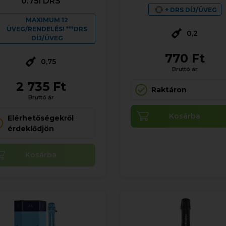
0.75l DRS
+ DRS DÍJ/ÜVEG
MAXIMUM 12
ÜVEG/RENDELÉS! ***DRS
0,2
DÍJ/ÜVEG
770 Ft
0,75
Bruttó ár
2 735 Ft
Raktáron
Bruttó ár
Kosárba
Elérhetőségekről
érdeklődjön
Kosárba