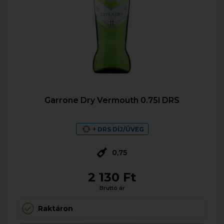
Garrone Dry Vermouth 0.75l DRS
+ DRS DÍJ/ÜVEG
0,75
2 130 Ft
Bruttó ár
Raktáron