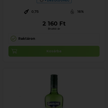
+ DRS DÍJ/ÜVEG
0,75
16%
2 160 Ft
Bruttó ár
Raktáron
Kosárba