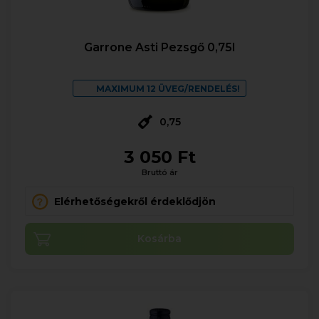
Garrone Asti Pezsgő 0,75l
MAXIMUM 12 ÜVEG/RENDELÉS!
0,75
3 050 Ft
Bruttó ár
Elérhetőségekről érdeklődjön
Kosárba