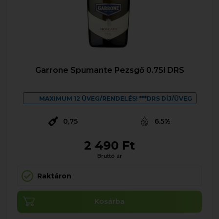
Garrone Spumante Pezsgő 0.75l DRS
MAXIMUM 12 ÜVEG/RENDELÉS! ***DRS DÍJ/ÜVEG
0,75
6.5%
2 490 Ft
Bruttó ár
Raktáron
Kosárba