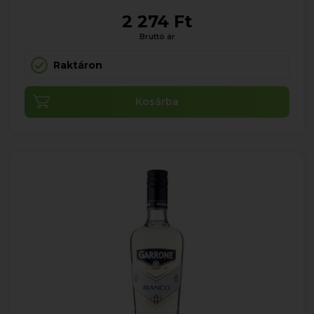
2 274 Ft
Bruttó ár
Raktáron
Kosárba