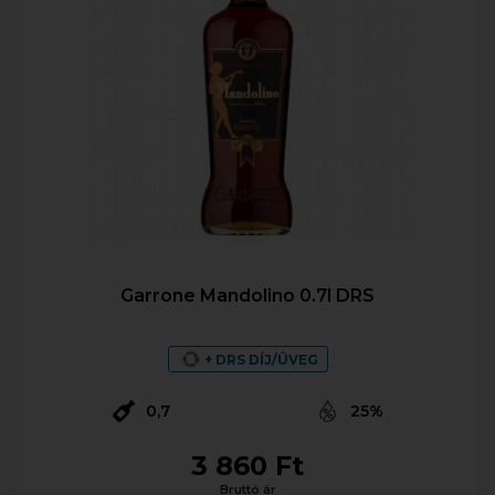
Garrone Mandolino 0.7l DRS
+ DRS DÍJ/ÜVEG
0,7
25%
3 860 Ft
Bruttó ár