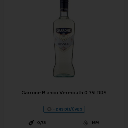
Garrone Bianco Vermouth 0.75l DRS
+ DRS DÍJ/ÜVEG
0,75
16%