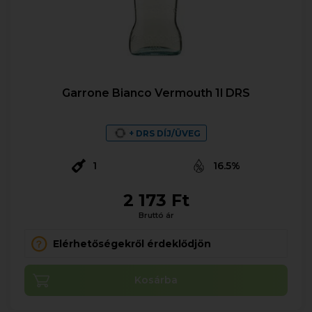
Garrone Bianco Vermouth 1l DRS
+ DRS DÍJ/ÜVEG
1
16.5%
2 173 Ft
Bruttó ár
Elérhetőségekről érdeklődjön
Kosárba