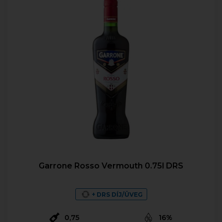
Garrone Rosso Vermouth 0.75l DRS
+ DRS DÍJ/ÜVEG
0,75
16%