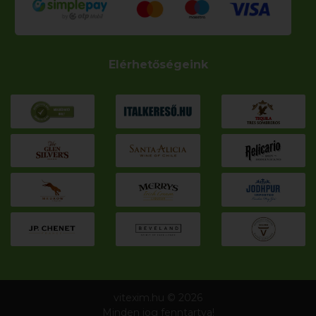
Elérhetőségeink
vitexim.hu © 2026
Minden jog fenntartva!