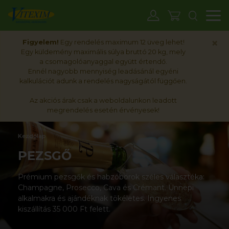
M
×
Figyelem!
Egy rendelés maximum 12 üveg lehet!
Egy küldemény maximális súlya bruttó 20 kg, mely
a csomagolóanyaggal együtt értendő.
Ennél nagyobb mennyiség leadásánál egyéni
kalkulációt adunk a rendelés nagyságától függően.
Az akciós árak csak a weboldalunkon leadott
megrendelés esetén érvényesek!
Kezdőlap
PEZSGŐ
Prémium pezsgők és habzóborok széles választéka:
Champagne, Prosecco, Cava és Crémant. Ünnepi
alkalmakra és ajándéknak tökéletes. Ingyenes
kiszállítás 35 000 Ft felett.