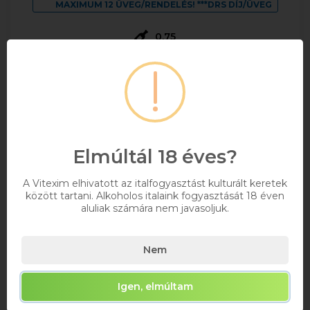
MAXIMUM 12 ÜVEG/RENDELÉS! ***DRS DÍJ/ÜVEG
0,75
1 350 Ft
Bruttó ár
Raktáron
Kosárba
Elmúltál 18 éves?
A Vitexim elhivatott az italfogyasztást kulturált keretek
között tartani. Alkoholos italaink fogyasztását 18 éven
aluliak számára nem javasoljuk.
Nem
Igen, elmúltam