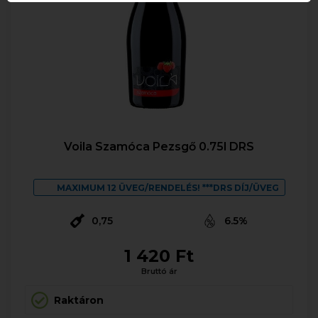
Voila Szamóca Pezsgő 0.75l DRS
MAXIMUM 12 ÜVEG/RENDELÉS! ***DRS DÍJ/ÜVEG
0,75
6.5%
1 420 Ft
Bruttó ár
Raktáron