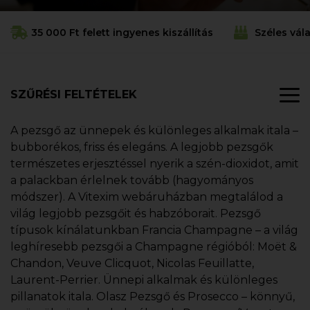
35 000 Ft felett ingyenes kiszállítás
Széles vál
SZŰRÉSI FELTÉTELEK
A pezsgő az ünnepek és különleges alkalmak itala –
bubborékos, friss és elegáns. A legjobb pezsgők
természetes erjesztéssel nyerik a szén-dioxidot, amit
a palackban érlelnek tovább (hagyományos
módszer). A Vitexim webáruházban megtalálod a
világ legjobb pezsgőit és habzóborait. Pezsgő
típusok kínálatunkban Francia Champagne – a világ
leghíresebb pezsgői a Champagne régióból: Moët &
Chandon, Veuve Clicquot, Nicolas Feuillatte,
Laurent-Perrier. Ünnepi alkalmak és különleges
pillanatok itala. Olasz Pezsgő és Prosecco – könnyű,