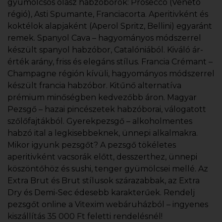
gyümölcsös olasz habzóborok: Prosecco (Veneto
régió), Asti Spumante, Franciacorta. Aperitivként és
koktélok alapjaként (Aperol Spritz, Bellini) egyaránt
remek. Spanyol Cava – hagyományos módszerrel
készült spanyol habzóbor, Catalóniából. Kiváló ár-
érték arány, friss és elegáns stílus. Francia Crémant –
Champagne régión kívüli, hagyományos módszerrel
készült francia habzóbor. Kitűnő alternatíva
prémium minőségben kedvezőbb áron. Magyar
Pezsgő – hazai pincészetek habzóborai, válogatott
szőlőfajtákból. Gyerekpezsgő – alkoholmentes
habzó ital a legkisebbeknek, ünnepi alkalmakra.
Mikor igyunk pezsgőt? A pezsgő tökéletes
aperitivként vacsorák előtt, desszerthez, ünnepi
köszöntőhöz és sushi, tenger gyümölcsei mellé. Az
Extra Brut és Brut stílusok szárazabbak, az Extra
Dry és Demi-Sec édesebb karakterűek. Rendelj
pezsgőt online a Vitexim webáruházból – ingyenes
kiszállítás 35 000 Ft feletti rendelésnél!