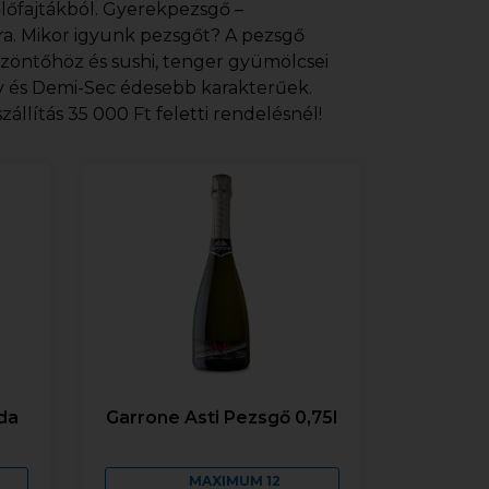
őlőfajtákból. Gyerekpezsgő –
ra. Mikor igyunk pezsgőt? A pezsgő
öszöntőhöz és sushi, tenger gyümölcsei
Dry és Demi-Sec édesebb karakterűek.
állítás 35 000 Ft feletti rendelésnél!
da
Garrone Asti Pezsgő 0,75l
MAXIMUM 12