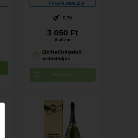
ÜVEG/RENDELÉS!
0,75
3 050 Ft
Bruttó ár
Elérhetőségekről
érdeklődjön
Kosárba