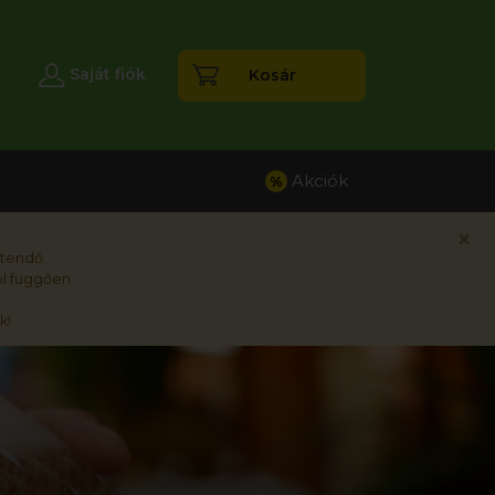
esés
Saját fiók
Kosár
Akciók
%
×
rtendő.
l függően.
k!