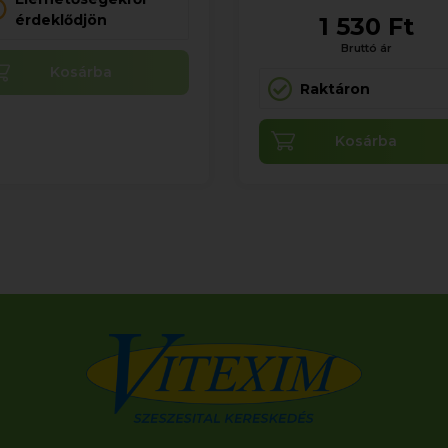
érdeklődjön
1 530 Ft
Bruttó ár
Kosárba
Raktáron
Kosárba