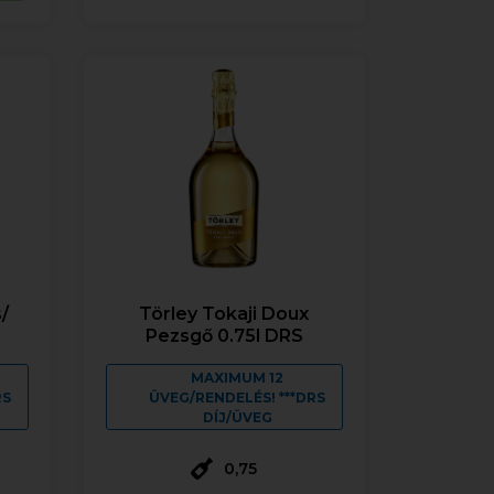
/
Törley Tokaji Doux
Pezsgő 0.75l DRS
MAXIMUM 12
RS
ÜVEG/RENDELÉS! ***DRS
DÍJ/ÜVEG
0,75