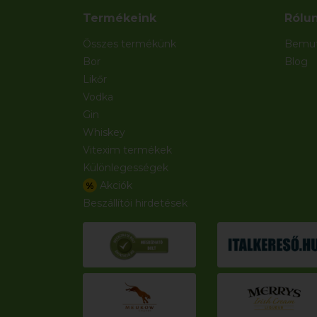
Termékeink
Rólu
Összes termékünk
Bemut
Bor
Blog
Likőr
Vodka
Gin
Whiskey
Vitexim termékek
Különlegességek
Akciók
%
Beszállítói hirdetések