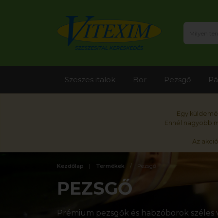
Szeszes italok
Bor
Pezsgő
Pá
Egy küldemén
Ennél nagyobb me
Az akci
Kezdőlap
Termékek
Pezsgő
PEZSGŐ
Prémium pezsgők és habzóborok széles v