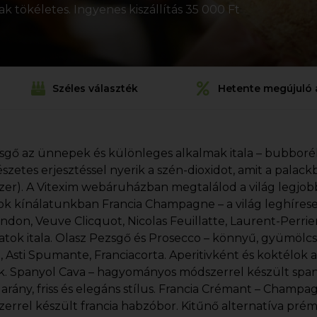
 tökéletes. Ingyenes kiszállítás 35 000 Ft
Széles választék
Hetente megújuló 
sgő az ünnepek és különleges alkalmak itala – bubboréko
szetes erjesztéssel nyerik a szén-dioxidot, amit a pala
er). A Vitexim webáruházban megtalálod a világ legjobb
ok kínálatunkban Francia Champagne – a világ leghíre
ndon, Veuve Clicquot, Nicolas Feuillatte, Laurent-Perri
natok itala. Olasz Pezsgő és Prosecco – könnyű, gyümölc
), Asti Spumante, Franciacorta. Aperitivként és koktélok a
. Spanyol Cava – hagyományos módszerrel készült spanyo
 arány, friss és elegáns stílus. Francia Crémant – Champ
errel készült francia habzóbor. Kitűnő alternatíva p