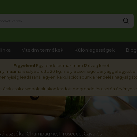
Ker
linka
Vitexim termékek
Különlegességek
Blog
Figyelem!
Egy rendelés maximum 12 üveg lehet!
y maximális súlya bruttó 20 kg, mely a csomagolóanyaggal együtt é
nnyiség leadásánál egyéni kalkulációt adunk a rendelés nagyságátó
ós árak csak a weboldalunkon leadott megrendelés esetén érvényese
álasztéka: Champagne, Prosecco, Cava és