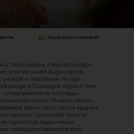
akciók
Diszdobozos termékek
s, friss és elegáns. A legjobb pezsgők
ckban érlelnek tovább (hagyományos
 pezsgőit és habzóborait. Pezsgő
sebb pezsgői a Champagne régióból: Moët
er. Ünnepi alkalmak és különleges
sös olasz habzóborok: Prosecco (Veneto
lapjaként (Aperol Spritz, Bellini) egyaránt
l habzóbor, Catalóniából. Kiváló ár-
agne régión kívüli, hagyományos
rémium minőségben kedvezőbb áron.