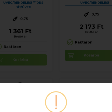
ÜVEG/RENDELÉS! ***DRS
ÜVEG/RENDELÉS!
DÍJ/ÜVEG
0,75
0,75
2 173 Ft
1 361 Ft
Bruttó ár
Bruttó ár
Raktáron
Raktáron
Kosárba
Kosárba