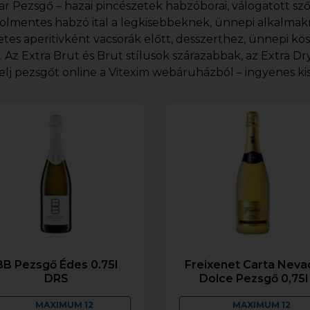
r Pezsgő – hazai pincészetek habzóborai, válogatott sz
olmentes habzó ital a legkisebbeknek, ünnepi alkalmak
etes aperitivként vacsorák előtt, desszerthez, ünnepi k
. Az Extra Brut és Brut stílusok szárazabbak, az Extra 
lj pezsgőt online a Vitexim webáruházból – ingyenes kisz
BB Pezsgő Édes 0.75l
Freixenet Carta Neva
DRS
Dolce Pezsgő 0,75l
MAXIMUM 12
MAXIMUM 12