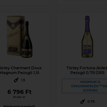
örley Charmant Doux
Törley Fortuna /édes
Magnum Pezsgő 1,5l
Pezsgő 0.75l DRS
1,5
MAXIMUM 12
ÜVEG/RENDELÉS! ***D
6 796 Ft
DÍJ/ÜVEG
Bruttó ár
0,75
Elérhetőségekről