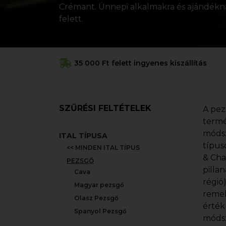
Crémant. Ünnepi alkalmakra és ajándéknak
felett.
35 000 Ft felett ingyenes kiszállítás
SZŰRÉSI FELTÉTELEK
A pez
termé
módsz
ITAL TÍPUSA
típus
<< MINDEN ITAL TÍPUS
& Cha
PEZSGŐ
pilla
Cava
régió
Magyar pezsgő
remek
Olasz Pezsgő
érték
Spanyol Pezsgő
módsz