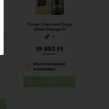
es
Törley Charmant Doux
Góliát Pezsgő 3l
3
RS
19 893 Ft
Bruttó ár
Elérhetőségekről
érdeklődjön
Kosárba