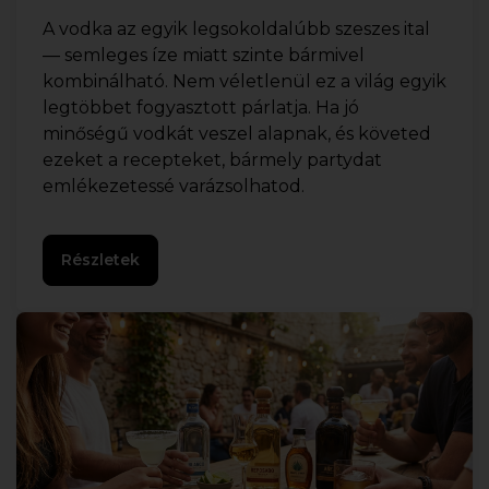
A vodka az egyik legsokoldalúbb szeszes ital
— semleges íze miatt szinte bármivel
kombinálható. Nem véletlenül ez a világ egyik
legtöbbet fogyasztott párlatja. Ha jó
minőségű vodkát veszel alapnak, és követed
ezeket a recepteket, bármely partydat
emlékezetessé varázsolhatod.
Részletek