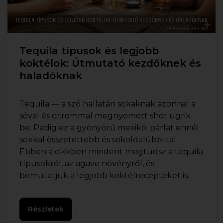
Tequila típusok és legjobb
koktélok: Útmutató kezdőknek és
haladóknak
Tequila — a szó hallatán sokaknak azonnal a
sóval és citrommal megnyomott shot ugrik
be. Pedig ez a gyönyörű mexikói párlat ennél
sokkal összetettebb és sokoldalúbb ital.
Ebben a cikkben mindent megtudsz a tequila
típusokról, az agave növényről, és
bemutatjuk a legjobb koktélrecepteket is.
Részletek