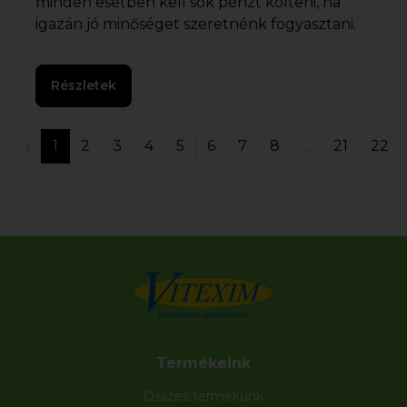
minden esetben kell sok pénzt költeni, ha
igazán jó minőséget szeretnénk fogyasztani.
Részletek
‹
1
2
3
4
5
6
7
8
...
21
22
Termékeink
Összes termékünk