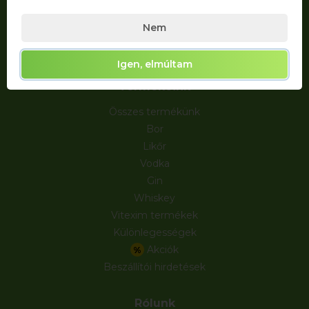
Nem
Igen, elmúltam
Termékeink
Összes termékünk
Bor
Likőr
Vodka
Gin
Whiskey
Vitexim termékek
Különlegességek
Akciók
%
Beszállítói hirdetések
Rólunk