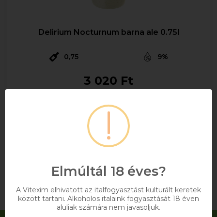
Delirium Nocturnum barna ale 0.75l
0,75
9%
3 020 Ft
Bruttó ár
Raktáron
Kosárba
Elmúltál 18 éves?
A Vitexim elhivatott az italfogyasztást kulturált keretek
között tartani. Alkoholos italaink fogyasztását 18 éven
aluliak számára nem javasoljuk.