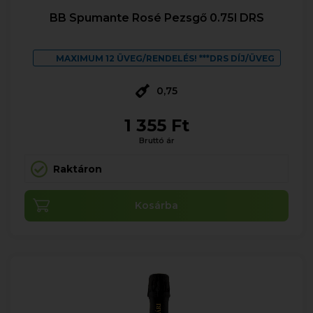
BB Spumante Rosé Pezsgő 0.75l DRS
MAXIMUM 12 ÜVEG/RENDELÉS! ***DRS DÍJ/ÜVEG
0,75
1 355 Ft
Bruttó ár
Raktáron
Kosárba