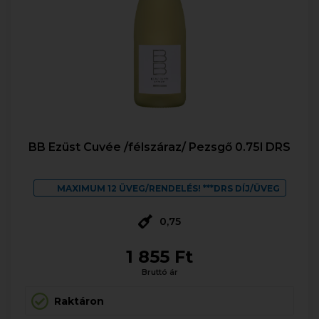
BB Ezüst Cuvée /félszáraz/ Pezsgő 0.75l DRS
MAXIMUM 12 ÜVEG/RENDELÉS! ***DRS DÍJ/ÜVEG
0,75
1 855 Ft
Bruttó ár
Raktáron