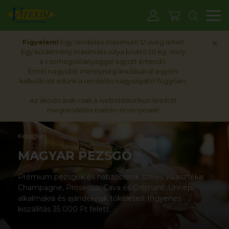
M
×
Figyelem!
Egy rendelés maximum 12 üveg lehet!
Egy küldemény maximális súlya bruttó 20 kg, mely
a csomagolóanyaggal együtt értendő.
Ennél nagyobb mennyiség leadásánál egyéni
kalkulációt adunk a rendelés nagyságától függően.
Az akciós árak csak a weboldalunkon leadott
megrendelés esetén érvényesek!
Kezdőlap
MAGYAR PEZSGŐ
Prémium pezsgők és habzóborok széles választéka:
Champagne, Prosecco, Cava és Crémant. Ünnepi
alkalmakra és ajándéknak tökéletes. Ingyenes
kiszállítás 35 000 Ft felett.