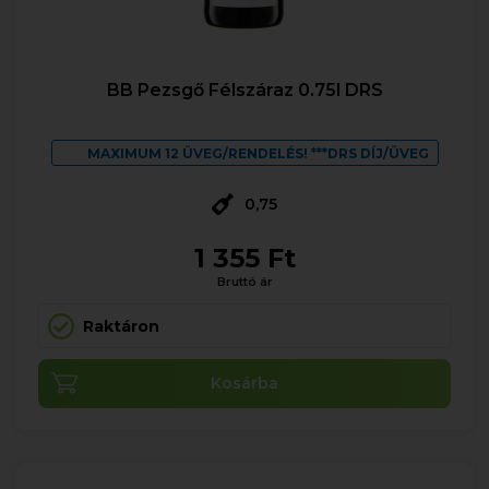
BB Pezsgő Félszáraz 0.75l DRS
MAXIMUM 12 ÜVEG/RENDELÉS! ***DRS DÍJ/ÜVEG
0,75
1 355 Ft
Bruttó ár
Raktáron
Kosárba