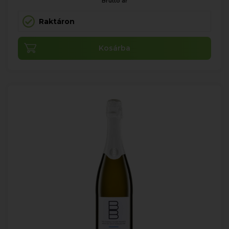
Bruttó ár
Raktáron
Kosárba