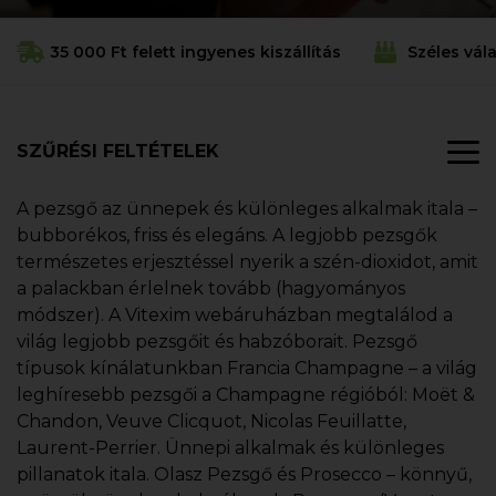
35 000 Ft felett ingyenes kiszállítás
Széles vál
SZŰRÉSI FELTÉTELEK
A pezsgő az ünnepek és különleges alkalmak itala –
bubborékos, friss és elegáns. A legjobb pezsgők
természetes erjesztéssel nyerik a szén-dioxidot, amit
a palackban érlelnek tovább (hagyományos
módszer). A Vitexim webáruházban megtalálod a
világ legjobb pezsgőit és habzóborait. Pezsgő
típusok kínálatunkban Francia Champagne – a világ
leghíresebb pezsgői a Champagne régióból: Moët &
Chandon, Veuve Clicquot, Nicolas Feuillatte,
Laurent-Perrier. Ünnepi alkalmak és különleges
pillanatok itala. Olasz Pezsgő és Prosecco – könnyű,