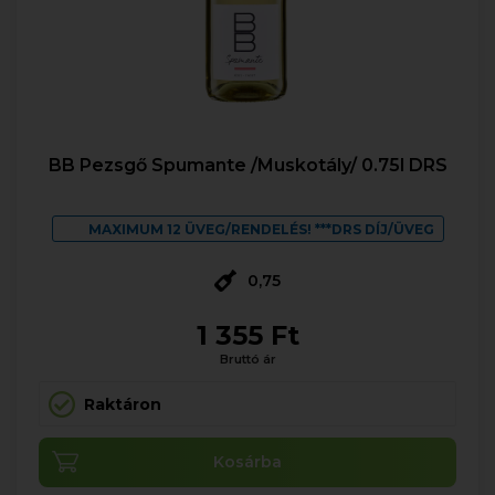
BB Pezsgő Spumante /Muskotály/ 0.75l DRS
MAXIMUM 12 ÜVEG/RENDELÉS! ***DRS DÍJ/ÜVEG
0,75
1 355 Ft
Bruttó ár
Raktáron
Kosárba