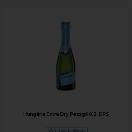
Hungária Extra Dry Pezsgő 0.2l DRS
+ DRS DÍJ/ÜVEG