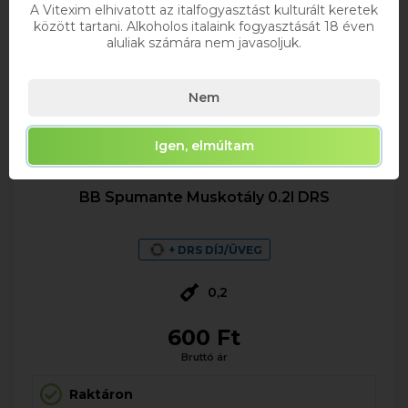
A Vitexim elhivatott az italfogyasztást kulturált keretek
között tartani. Alkoholos italaink fogyasztását 18 éven
aluliak számára nem javasoljuk.
Nem
Igen, elmúltam
BB Spumante Muskotály 0.2l DRS
+ DRS DÍJ/ÜVEG
0,2
600 Ft
Bruttó ár
Raktáron