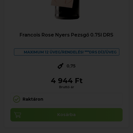
Francois Rose Nyers Pezsgő 0.75l DRS
MAXIMUM 12 ÜVEG/RENDELÉS! ***DRS DÍJ/ÜVEG
0,75
4 944 Ft
Bruttó ár
Raktáron
Kosárba