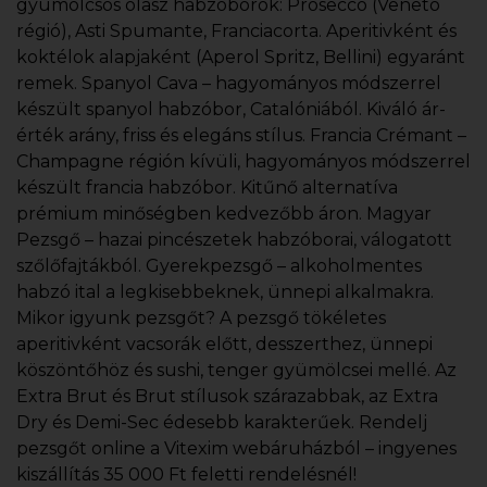
gyümölcsös olasz habzóborok: Prosecco (Veneto
régió), Asti Spumante, Franciacorta. Aperitivként és
koktélok alapjaként (Aperol Spritz, Bellini) egyaránt
remek. Spanyol Cava – hagyományos módszerrel
készült spanyol habzóbor, Catalóniából. Kiváló ár-
érték arány, friss és elegáns stílus. Francia Crémant –
Champagne régión kívüli, hagyományos módszerrel
készült francia habzóbor. Kitűnő alternatíva
prémium minőségben kedvezőbb áron. Magyar
Pezsgő – hazai pincészetek habzóborai, válogatott
szőlőfajtákból. Gyerekpezsgő – alkoholmentes
habzó ital a legkisebbeknek, ünnepi alkalmakra.
Mikor igyunk pezsgőt? A pezsgő tökéletes
aperitivként vacsorák előtt, desszerthez, ünnepi
köszöntőhöz és sushi, tenger gyümölcsei mellé. Az
Extra Brut és Brut stílusok szárazabbak, az Extra
Dry és Demi-Sec édesebb karakterűek. Rendelj
pezsgőt online a Vitexim webáruházból – ingyenes
kiszállítás 35 000 Ft feletti rendelésnél!