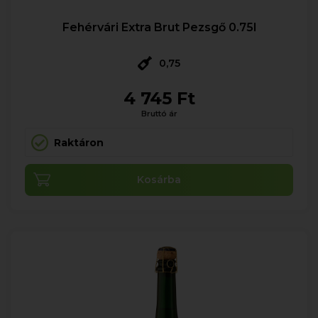
Fehérvári Extra Brut Pezsgő 0.75l
0,75
4 745 Ft
Bruttó ár
Raktáron
Kosárba