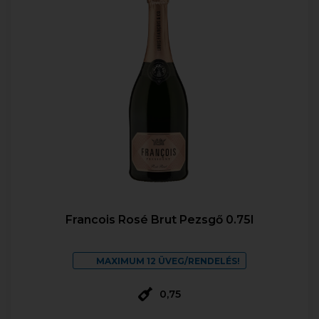
Francois Rosé Brut Pezsgő 0.75l
MAXIMUM 12 ÜVEG/RENDELÉS!
0,75