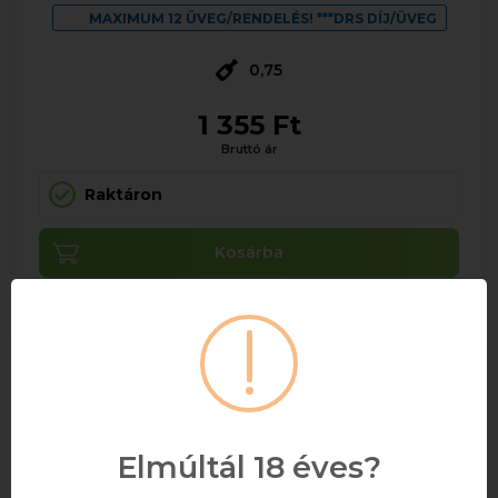
MAXIMUM 12 ÜVEG/RENDELÉS! ***DRS DÍJ/ÜVEG
0,75
1 355 Ft
Bruttó ár
Raktáron
Kosárba
Elmúltál 18 éves?