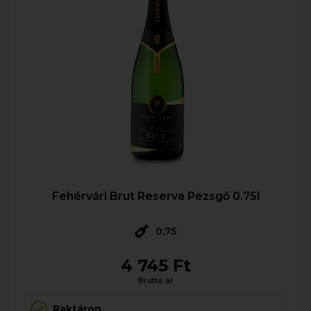
Fehérvári Brut Reserva Pezsgő 0.75l
0,75
4 745 Ft
Bruttó ár
Raktáron