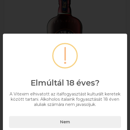
Elmúltál 18 éves?
A Vitexim elhivatott az italfogyasztást kulturált keretek
Plymouth Sloe Gin 0.7l DRS
között tartani. Alkoholos italaink fogyasztását 18 éven
aluliak számára nem javasoljuk.
+ DRS DÍJ/ÜVEG
Nem
0,7
26%