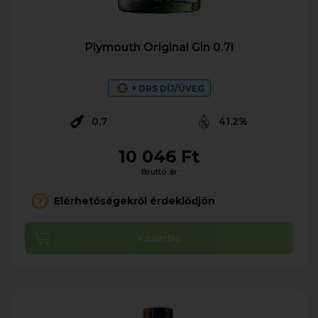
Plymouth Original Gin 0.7l
+ DRS DÍJ/ÜVEG
0,7
41.2%
10 046 Ft
Bruttó ár
Elérhetőségekről érdeklődjön
Kosárba