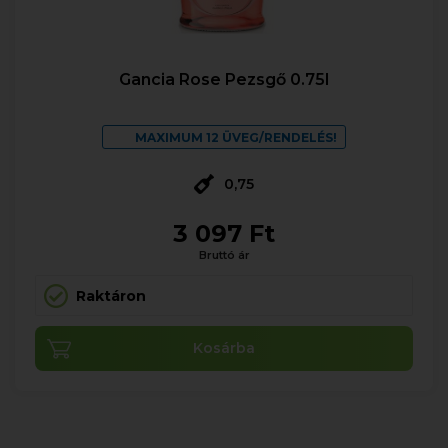
Gancia Rose Pezsgő 0.75l
MAXIMUM 12 ÜVEG/RENDELÉS!
0,75
3 097 Ft
Bruttó ár
Raktáron
Kosárba