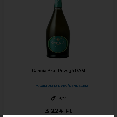
Gancia Brut Pezsgő 0.75l
MAXIMUM 12 ÜVEG/RENDELÉS!
0,75
3 224 Ft
Bruttó ár